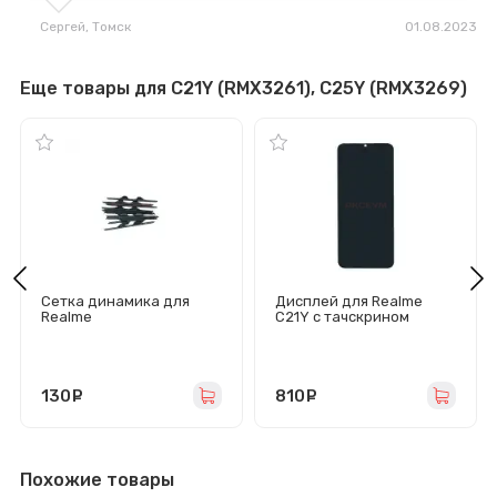
Сергей
, Томск
01.08.2023
Еще товары для C21Y (RMX3261), C25Y (RMX3269)
Сетка динамика для
Дисплей для Realme
Realme
C21Y с тачскрином
C11/C15/C12/C15/C21Y/C2
(черный)
5/C25S/C25Y (10 шт)
130
руб.
810
руб.
Похожие товары