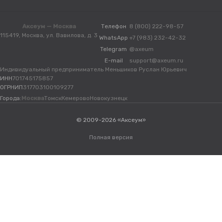
Аксеум — Москва
Телефон
8 (800) 222-98-57
115419, Москва, ул. Вавилова, д. 3
WhatsApp
+7 (983) 232-42-32
Telegram
@axeum
E-mail
support@axeum.ru
Индивидуальный предприниматель Меньшиков Руслан Юрьевич
ИНН
701745175857
ОГРНИП
317703100109277
Города:
Москва
Томск
Кемерово
Новокузнецк
© 2009-2026 «Аксеум»
Полная версия