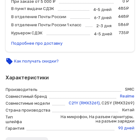
0
р
При заказе от 5 000
руб.
485
р
В пункт выдачи СДЭК
4-5 дней
448
р
В отделение Почты России
6-7 дней
586
р
В отделение Почты России 1 класс
2-3 дня
735
р
Курьером СДЭК
4-5 дней
Подробнее про доставку
local_offer
Как получать скидки?
Характеристики
SMIC
Производитель
Realme
Совместимый бренд
C21Y (RMX3261)
,
C25Y (RMX3269)
Совместимые модели
Китай
Страна производства
На микрофон
,
На разъем гарнитуры
,
Тип
на разъем зарядки
шлейфа
90 дней
Гарантия