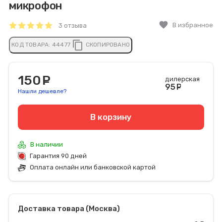
микрофон
favorite
В избранное
3 отзыва
content_copy
КОД ТОВАРА:
44477
СКОПИРОВАНО
150
руб.
дилерская
95
руб
Нашли дешевле?
В корзину
В наличии
Гарантия 90 дней
Оплата онлайн или банковской картой
Доставка товара (Москва)