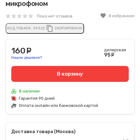
микрофоном
favorite
В избранное
Пока нет отзывов
content_copy
КОД ТОВАРА:
39322
СКОПИРОВАНО
160
руб.
дилерская
95
руб
Нашли дешевле?
В корзину
В наличии
Гарантия 90 дней
Оплата онлайн или банковской картой
Доставка товара (Москва)