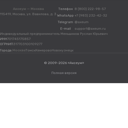
Аксеум — Москва
Телефон
8 (800) 222-98-57
115419, Москва, ул. Вавилова, д. 3
WhatsApp
+7 (983) 232-42-32
Telegram
@axeum
E-mail
support@axeum.ru
Индивидуальный предприниматель Меньшиков Руслан Юрьевич
ИНН
701745175857
ОГРНИП
317703100109277
Города:
Москва
Томск
Кемерово
Новокузнецк
© 2009-2026 «Аксеум»
Полная версия