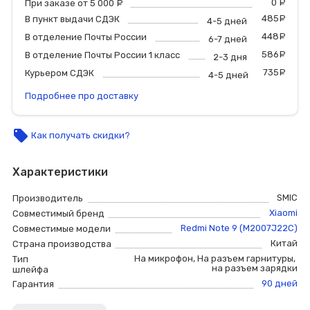
0
р
При заказе от 5 000
руб.
485
р
В пункт выдачи СДЭК
4-5 дней
448
р
В отделение Почты России
6-7 дней
586
р
В отделение Почты России 1 класс
2-3 дня
735
р
Курьером СДЭК
4-5 дней
Подробнее про доставку
local_offer
Как получать скидки?
Характеристики
SMIC
Производитель
Xiaomi
Совместимый бренд
Redmi Note 9 (M2007J22C)
Совместимые модели
Китай
Страна производства
На микрофон
,
На разъем гарнитуры
,
Тип
на разъем зарядки
шлейфа
90 дней
Гарантия