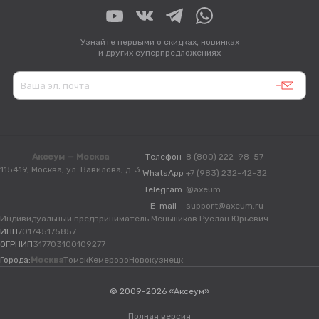
Узнайте первыми о скидках, новинках
и других суперпредложениях
Аксеум — Москва
Телефон
8 (800) 222-98-57
115419, Москва, ул. Вавилова, д. 3
WhatsApp
+7 (983) 232-42-32
Telegram
@axeum
E-mail
support@axeum.ru
Индивидуальный предприниматель Меньшиков Руслан Юрьевич
ИНН
701745175857
ОГРНИП
317703100109277
Города:
Москва
Томск
Кемерово
Новокузнецк
© 2009-2026 «Аксеум»
Полная версия