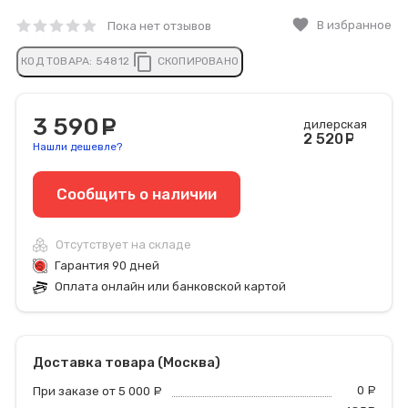
favorite
В избранное
Пока нет отзывов
content_copy
КОД ТОВАРА:
54812
СКОПИРОВАНО
3 590
руб.
дилерская
2 520
ру
Нашли дешевле?
Сообщить o наличии
Отсутствует на складе
Гарантия 90 дней
Оплата онлайн или банковской картой
Доставка товара (Москва)
0
р
При заказе от 5 000
руб.