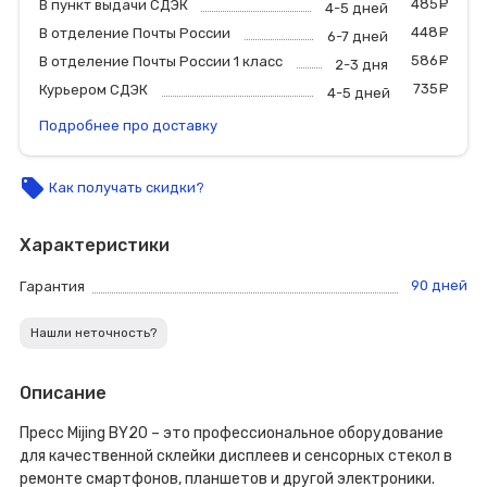
485
р
В пункт выдачи СДЭК
4-5 дней
448
р
В отделение Почты России
6-7 дней
586
р
В отделение Почты России 1 класс
2-3 дня
735
р
Курьером СДЭК
4-5 дней
Подробнее про доставку
local_offer
Как получать скидки?
Характеристики
90 дней
Гарантия
Нашли неточность?
Описание
Пресс Mijing BY20 – это профессиональное оборудование
для качественной склейки дисплеев и сенсорных стекол в
ремонте смартфонов, планшетов и другой электроники.