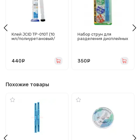
Клей JCID TP-010T (10
Набор струн для
мл/полиуретановый/
разделения дисплейных
прозрачный)
модулей Relife RL-059
Plus (0.03/0.05/0.08
мм/100 м)
440
руб.
350
руб.
Похожие товары