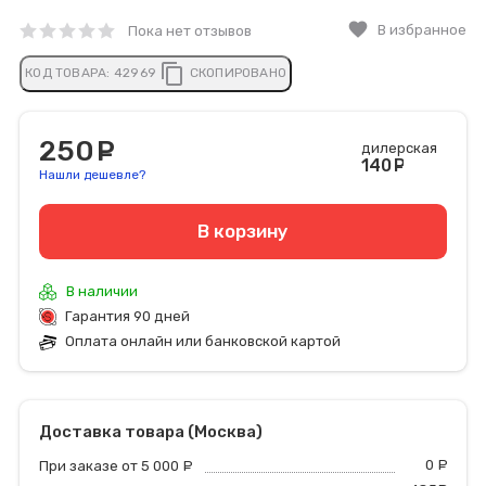
favorite
В избранное
Пока нет отзывов
content_copy
КОД ТОВАРА:
42969
СКОПИРОВАНО
250
руб.
дилерская
140
руб
Нашли дешевле?
В корзину
В наличии
Гарантия 90 дней
Оплата онлайн или банковской картой
Доставка товара (Москва)
0
р
При заказе от 5 000
руб.