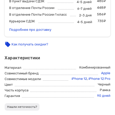
485
р
В пункт выдачи СДЭК
4-5 дней
448
р
В отделение Почты России
6-7 дней
586
р
В отделение Почты России 1 класс
2-3 дня
735
р
Курьером СДЭК
4-5 дней
Подробнее про доставку
local_offer
Как получать скидки?
Характеристики
Комбинированный
Материал
Apple
Совместимый бренд
iPhone 12
,
iPhone 12 Pro
Совместимые модели
Черный
Цвет
Рамка
Часть корпуса
90 дней
Гарантия
Нашли неточность?