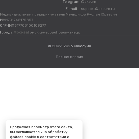
Telegram
@axeum
E-mail
support@axeum.ru
Индивидуальный предприниматель Меньшиков Руслан Юрьевич
ИНН
701745175857
ОГРНИП
317703100109277
Города:
Москва
Томск
Кемерово
Новокузнецк
© 2009-2026 «Аксеум»
Полная версия
Продолжая просмотр этого сайта,
вы соглашаетесь на обработку
файлов cookie в соответствии с