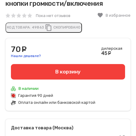
кнопки громкости/включения
favorite
В избранное
Пока нет отзывов
content_copy
КОД ТОВАРА:
49863
СКОПИРОВАНО
70
руб.
дилерская
45
руб
Нашли дешевле?
В корзину
В наличии
Гарантия 90 дней
Оплата онлайн или банковской картой
Доставка товара (Москва)