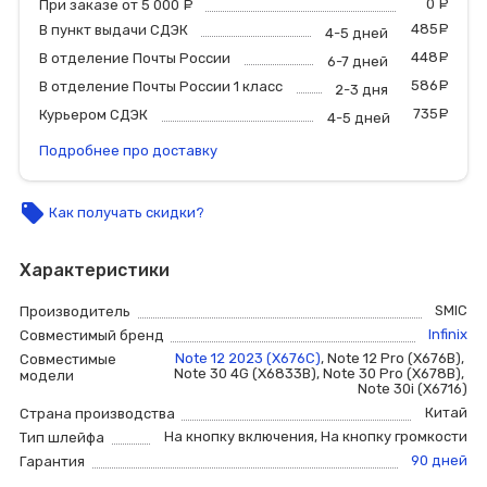
0
р
При заказе от 5 000
руб.
485
р
В пункт выдачи СДЭК
4-5 дней
448
р
В отделение Почты России
6-7 дней
586
р
В отделение Почты России 1 класс
2-3 дня
735
р
Курьером СДЭК
4-5 дней
Подробнее про доставку
local_offer
Как получать скидки?
Характеристики
SMIC
Производитель
Infinix
Совместимый бренд
Note 12 2023 (X676C)
,
Note 12 Pro (X676B)
,
Совместимые
Note 30 4G (X6833B)
,
Note 30 Pro (X678B)
,
модели
Note 30i (X6716)
Китай
Страна производства
На кнопку включения
,
На кнопку громкости
Тип шлейфа
90 дней
Гарантия