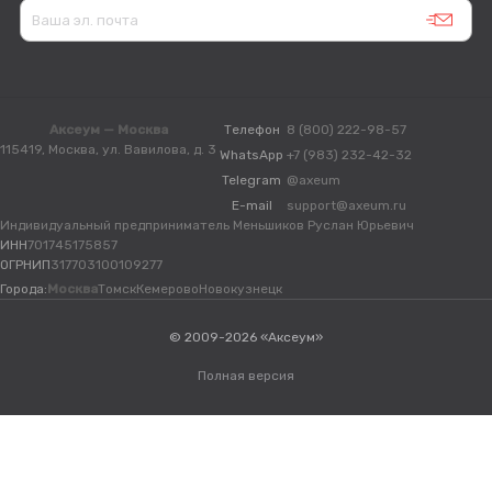
Аксеум — Москва
Телефон
8 (800) 222-98-57
115419, Москва, ул. Вавилова, д. 3
WhatsApp
+7 (983) 232-42-32
Telegram
@axeum
E-mail
support@axeum.ru
Индивидуальный предприниматель Меньшиков Руслан Юрьевич
ИНН
701745175857
ОГРНИП
317703100109277
Города:
Москва
Томск
Кемерово
Новокузнецк
© 2009-2026 «Аксеум»
Полная версия