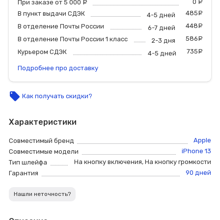
0
р
При заказе от 5 000
руб.
485
р
В пункт выдачи СДЭК
4-5 дней
448
р
В отделение Почты России
6-7 дней
586
р
В отделение Почты России 1 класс
2-3 дня
735
р
Курьером СДЭК
4-5 дней
Подробнее про доставку
local_offer
Как получать скидки?
Характеристики
Apple
Совместимый бренд
iPhone 13
Совместимые модели
На кнопку включения
,
На кнопку громкости
Тип шлейфа
90 дней
Гарантия
Нашли неточность?