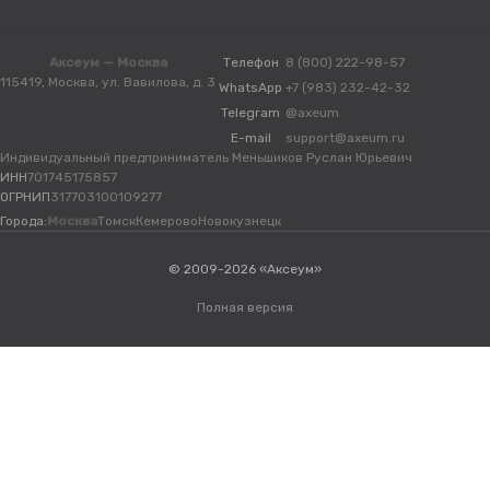
Аксеум — Москва
Телефон
8 (800) 222-98-57
115419, Москва, ул. Вавилова, д. 3
WhatsApp
+7 (983) 232-42-32
Telegram
@axeum
E-mail
support@axeum.ru
Индивидуальный предприниматель Меньшиков Руслан Юрьевич
ИНН
701745175857
ОГРНИП
317703100109277
Города:
Москва
Томск
Кемерово
Новокузнецк
© 2009-2026 «Аксеум»
Полная версия