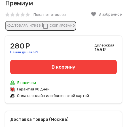
Премиум
favorite
В избранное
Пока нет отзывов
content_copy
КОД ТОВАРА:
47858
СКОПИРОВАНО
280
руб.
дилерская
165
руб
Нашли дешевле?
В корзину
В наличии
Гарантия 90 дней
Оплата онлайн или банковской картой
Доставка товара (Москва)