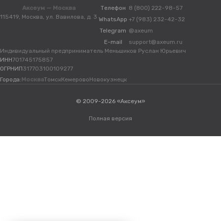
Аксеум — Москва
Телефон
8 (800) 222-98-57
115419, Москва, ул. Вавилова, д. 3
WhatsApp
+7 (983) 232-42-32
Telegram
@axeum
E-mail
support@axeum.ru
Индивидуальный предприниматель Меньшиков Руслан Юрьевич
ИНН
701745175857
ОГРНИП
317703100109277
Города:
Москва
Томск
Кемерово
Новокузнецк
© 2009-2026 «Аксеум»
Полная версия