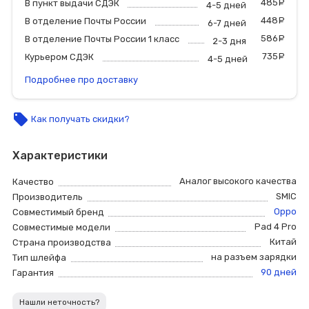
485
р
В пункт выдачи СДЭК
4-5 дней
448
р
В отделение Почты России
6-7 дней
586
р
В отделение Почты России 1 класс
2-3 дня
735
р
Курьером СДЭК
4-5 дней
Подробнее про доставку
local_offer
Как получать скидки?
Характеристики
Аналог высокого качества
Качество
SMIC
Производитель
Oppo
Совместимый бренд
Pad 4 Pro
Совместимые модели
Китай
Страна производства
на разъем зарядки
Тип шлейфа
90 дней
Гарантия
Нашли неточность?