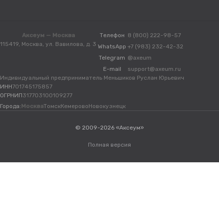
Аксеум — Москва
Телефон
8 (800) 222-98-57
115419, Москва, ул. Вавилова, д. 3
WhatsApp
+7 (983) 232-42-32
Telegram
@axeum
E-mail
support@axeum.ru
Индивидуальный предприниматель Меньшиков Руслан Юрьевич
ИНН
701745175857
ОГРНИП
317703100109277
Города:
Москва
Томск
Кемерово
Новокузнецк
© 2009-2026 «Аксеум»
Полная версия