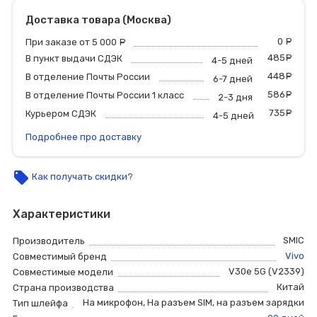
Доставка товара (Москва)
0
р
При заказе от 5 000
руб.
485
р
В пункт выдачи СДЭК
4-5 дней
448
р
В отделение Почты России
6-7 дней
586
р
В отделение Почты России 1 класс
2-3 дня
735
р
Курьером СДЭК
4-5 дней
Подробнее про доставку
local_offer
Как получать скидки?
Характеристики
SMIC
Производитель
Vivo
Совместимый бренд
V30e 5G (V2339)
Совместимые модели
Китай
Страна производства
На микрофон
,
На разъем SIM
,
на разъем зарядки
Тип шлейфа