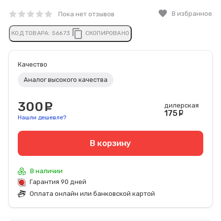
favorite
В избранное
Пока нет отзывов
content_copy
КОД ТОВАРА:
56673
СКОПИРОВАНО
Качество
Аналог высокого качества
300
руб.
дилерская
175
руб
Нашли дешевле?
В корзину
В наличии
Гарантия 90 дней
Оплата онлайн или банковской картой