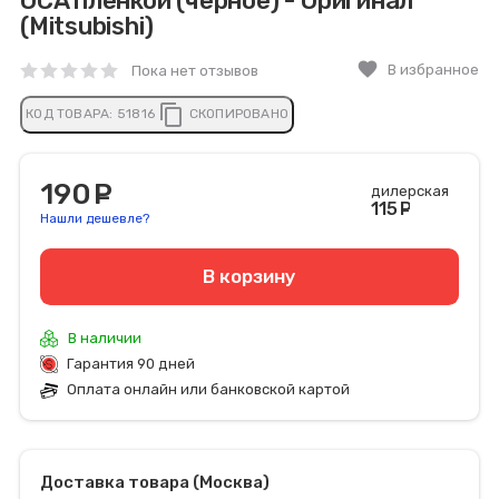
OCA пленкой (черное) - Оригинал
(Mitsubishi)
favorite
В избранное
Пока нет отзывов
content_copy
КОД ТОВАРА:
51816
СКОПИРОВАНО
190
руб.
дилерская
115
руб
Нашли дешевле?
В корзину
В наличии
Гарантия 90 дней
Оплата онлайн или банковской картой
Доставка товара (Москва)