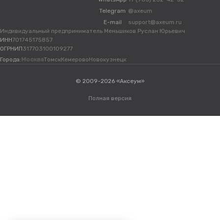
Telegram
@axeum
E-mail
support@axeum.ru
Индивидуальный предприниматель Меньшиков Руслан Юрьевич
ИНН
701745175857
ОГРНИП
317703100109277
Города:
Москва
Томск
Кемерово
Новокузнецк
© 2009-2026 «Аксеум»
Полная версия