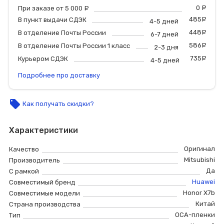
0
р
При заказе от 5 000
руб.
485
р
В пункт выдачи СДЭК
4-5 дней
448
р
В отделение Почты России
6-7 дней
586
р
В отделение Почты России 1 класс
2-3 дня
735
р
Курьером СДЭК
4-5 дней
Подробнее про доставку
local_offer
Как получать скидки?
Характеристики
Оригинал
Качество
Mitsubishi
Производитель
Да
С рамкой
Huawei
Совместимый бренд
Honor X7b
Совместимые модели
Китай
Страна производства
ОСА-пленки
Тип