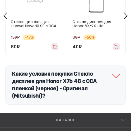
Стекло дисплея для
Стекло дисплея для
Huawei Nova 10 SE с OCA
Honor 8X/9X Lite
пленкой (черное) -
(черное)
Оригинал (Mitsubishi)
150
руб.
-47%
80
руб.
-50%
80
руб.
40
руб.
Какие условия покупки Стекло
дисплея для Honor X7b 4G с OCA
пленкой (черное) - Оригинал
(Mitsubishi)?
КАТАЛОГ