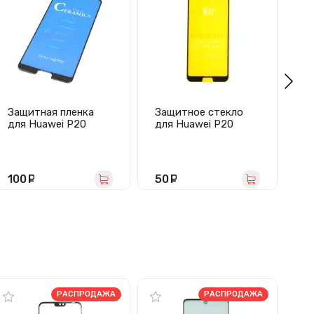
Защитная пленка
Защитное стекло
За
для Huawei P20
для Huawei P20
дл
(полное покрытие,
(черное)
ко
силикон) черная
ла
100
руб.
50
руб.
1
РАСПРОДАЖА
РАСПРОДАЖА