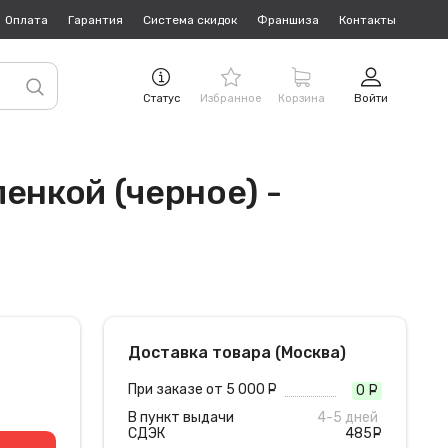
Оплата
Гарантия
Система скидок
Франшиза
Контакты
Статус
Избранное
Корзина
Войти
енкой (черное) -
Доставка товара (Москва)
При заказе от 5 000
руб.
0
руб
В пункт выдачи
4-5 дней
СДЭК
485
руб