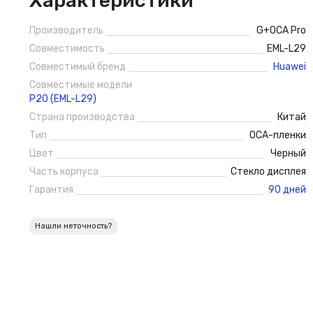
Характеристики
Производитель
G+OCA Pro
Совместимость
EML-L29
Совместимый бренд
Huawei
Совместимые модели
P20 (EML-L29)
Страна производства
Китай
Тип
ОСА-пленки
Цвет
Черный
Часть корпуса
Стекло дисплея
Гарантия
90 дней
Нашли неточность?