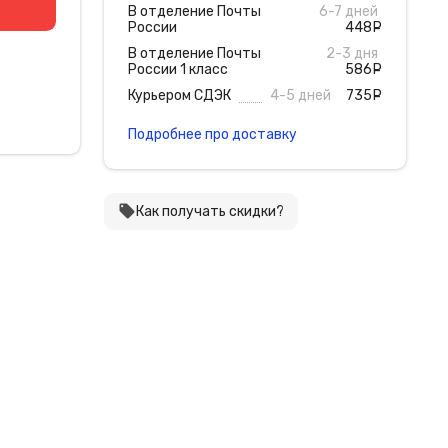
В отделение Почты
6-7 дней
России
448
руб
В отделение Почты
2-3 дня
России 1 класс
586
руб
Курьером СДЭК
4-5 дней
735
руб
Подробнее про доставку
local_offer
Как получать скидки?