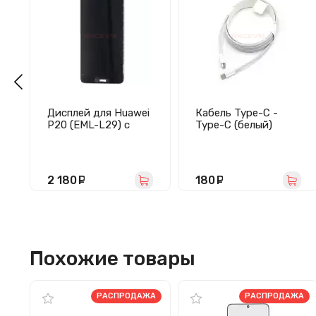
Дисплей для Huawei
Кабель Type-C -
P20 (EML-L29) с
Type-C (белый)
тачскрином
(черный)
2 180
руб.
180
руб.
Похожие товары
РАСПРОДАЖА
РАСПРОДАЖА