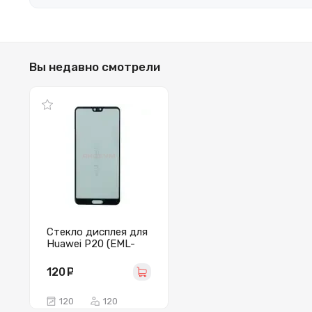
Вы недавно смотрели
Стекло дисплея для
Huawei P20 (EML-
L29) с OCA пленкой
(черное) - G+OCApro
120
руб.
120
120