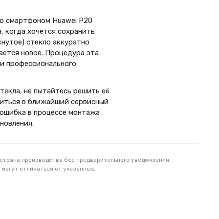
со смартфоном Huawei P20
н, когда хочется сохранить
снутое) стекло аккуратно
вается новое. Процедура эта
 и профессионального
екла, не пытайтесь решить её
титься в ближайший сервисный
 ошибка в процессе монтажа
новления.
 страна производства без предварительного уведомления,
 могут отличаться от указанных.