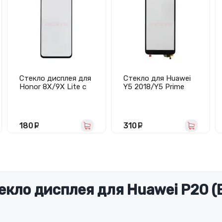
Стекло дисплея для
Стекло для Huawei
Honor 8X/9X Lite с
Y5 2018/Y5 Prime
OCA пленкой
2018/Y5 Lite 2018 с
(черное)
тачскрином и OCA
пленкой (черное) -
Оригинал
180
руб.
310
руб.
екло дисплея для Huawei P20 (