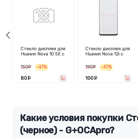
Стекло дисплея для
Стекло дисплея для
Huawei Nova 10 SE с
Huawei Nova 12i с
OCA пленкой
OCA пленкой
(черное) - Оригинал
(черное) - Оригинал
150
руб.
-47%
190
руб.
-47%
(Mitsubishi)
(Mitsubishi)
80
руб.
100
руб.
Какие условия покупки Ст
(черное) - G+OCApro?