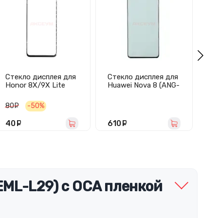
Стекло дисплея для
Стекло дисплея для
Ст
Honor 8X/9X Lite
Huawei Nova 8 (ANG-
Ho
(черное)
LX1)/Nova 9 (NAM-
пл
AL00/NAM-LX9) с
80
руб.
-50%
OCA пленкой
(черное) - Оригинал
40
руб.
610
руб.
1
EML-L29) с OCA пленкой