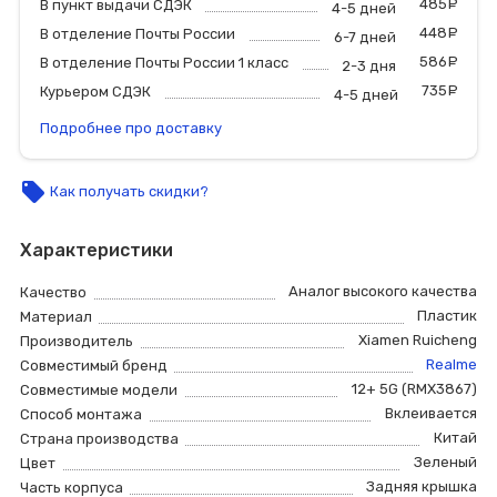
485
р
В пункт выдачи СДЭК
4-5 дней
448
р
В отделение Почты России
6-7 дней
586
р
В отделение Почты России 1 класс
2-3 дня
735
р
Курьером СДЭК
4-5 дней
Подробнее про доставку
local_offer
Как получать скидки?
Характеристики
Аналог высокого качества
Качество
Пластик
Материал
Xiamen Ruicheng
Производитель
Realme
Совместимый бренд
12+ 5G (RMX3867)
Совместимые модели
Вклеивается
Способ монтажа
Китай
Страна производства
Зеленый
Цвет
Задняя крышка
Часть корпуса