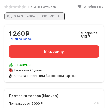
favorite
В избранное
Пока нет отзывов
content_copy
КОД ТОВАРА:
56806
СКОПИРОВАНО
1 260
руб.
дилерская
610
руб
Нашли дешевле?
В корзину
В наличии
Гарантия 90 дней
Оплата онлайн или банковской картой
Доставка товара (Москва)
0
р
При заказе от 5 000
руб.