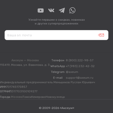
Узнайте первыми о скидках, новинках
и других суперпредложениях
Аксеум — Москва
Телефон
8 (800) 222-98-57
115419, Москва, ул. Вавилова, д. 3
WhatsApp
+7 (983) 232-42-32
Telegram
@axeum
E-mail
support@axeum.ru
Индивидуальный предприниматель Меньшиков Руслан Юрьевич
ИНН
701745175857
ОГРНИП
317703100109277
Города:
Москва
Томск
Кемерово
Новокузнецк
© 2009-2026 «Аксеум»