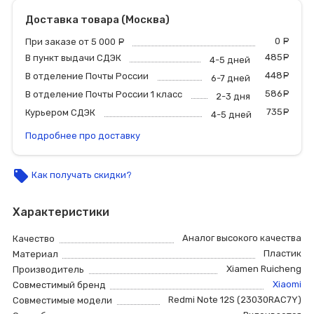
Доставка товара (Москва)
0
р
При заказе от 5 000
руб.
485
р
В пункт выдачи СДЭК
4-5 дней
448
р
В отделение Почты России
6-7 дней
586
р
В отделение Почты России 1 класс
2-3 дня
735
р
Курьером СДЭК
4-5 дней
Подробнее про доставку
local_offer
Как получать скидки?
Характеристики
Аналог высокого качества
Качество
Пластик
Материал
Xiamen Ruicheng
Производитель
Xiaomi
Совместимый бренд
Redmi Note 12S (23030RAC7Y)
Совместимые модели