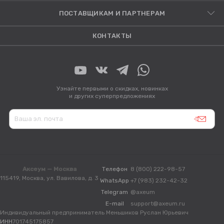
ПОСТАВЩИКАМ И ПАРТНЕРАМ
КОНТАКТЫ
Узнайте первыми о скидках, новинках
и других суперпредложениях
Аксеум — Москва
Телефон
8 (800) 222-98-57
115419, Москва, ул. Вавилова, д. 3
WhatsApp
+7 (983) 232-42-32
Telegram
@axeum
E-mail
support@axeum.ru
Индивидуальный предприниматель Меньшиков Руслан Юрьевич
ИНН
701745175857