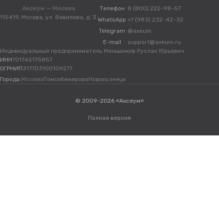
Аксеум — Москва
Телефон
8 (800) 222-98-57
115419, Москва, ул. Вавилова, д. 3
WhatsApp
+7 (983) 232-42-32
Telegram
@axeum
E-mail
support@axeum.ru
Индивидуальный предприниматель Меньшиков Руслан Юрьевич
ИНН
701745175857
ОГРНИП
317703100109277
Города:
Москва
Томск
Кемерово
Новокузнецк
© 2009-2026 «Аксеум»
Полная версия