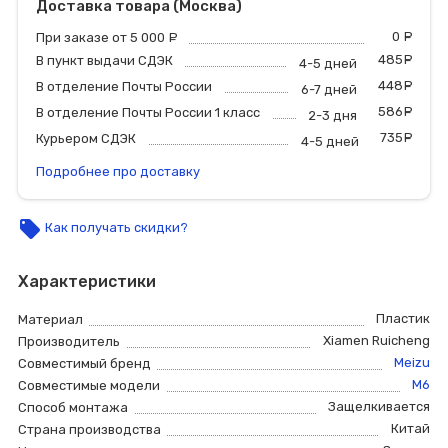
Доставка товара (Москва)
0
р
При заказе от 5 000
руб.
485
р
В пункт выдачи СДЭК
4-5 дней
448
р
В отделение Почты России
6-7 дней
586
р
В отделение Почты России 1 класс
2-3 дня
735
р
Курьером СДЭК
4-5 дней
Подробнее про доставку
local_offer
Как получать скидки?
Характеристики
Пластик
Материал
Xiamen Ruicheng
Производитель
Meizu
Совместимый бренд
M6
Совместимые модели
Защелкивается
Способ монтажа
Китай
Страна производства