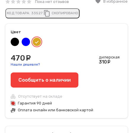
favorite
В избранное
Пока нет отзывов
content_copy
КОД ТОВАРА:
33527
СКОПИРОВАНО
Цвет
470
руб.
дилерская
310
руб
Нашли дешевле?
Сообщить o наличии
Отсутствует на складе
Гарантия 90 дней
Оплата онлайн или банковской картой