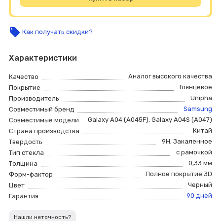
local_offer
Как получать скидки?
Характеристики
Аналог высокого качества
Качество
Глянцевое
Покрытие
Unipha
Производитель
Samsung
Совместимый бренд
Galaxy A04 (A045F)
,
Galaxy A04S (A047)
Совместимые модели
Китай
Страна производства
9H
,
Закаленное
Твердость
с рамочкой
Тип стекла
0,33 мм
Толщина
Полное покрытие 3D
Форм-фактор
Черный
Цвет
90 дней
Гарантия
Нашли неточность?