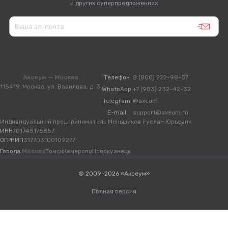
и других суперпредложениях
Аксеум — Москва
Телефон
8 (800) 222-98-57
115419, Москва, ул. Вавилова, д. 3
WhatsApp
+7 (983) 232-42-32
Telegram
@axeum
E-mail
support@axeum.ru
Индивидуальный предприниматель Меньшиков Руслан Юрьевич
ИНН
701745175857
ОГРНИП
317703100109277
Города:
Москва
Томск
Кемерово
Новокузнецк
© 2009-2026 «Аксеум»
Полная версия