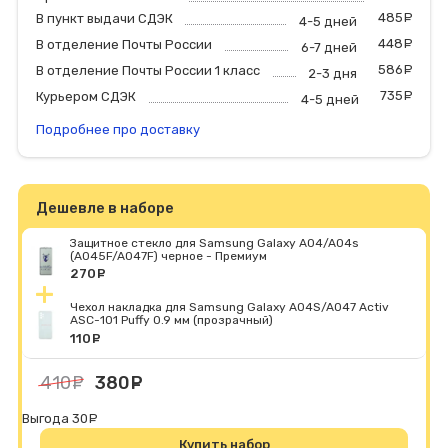
485
р
В пункт выдачи СДЭК
4-5 дней
448
р
В отделение Почты России
6-7 дней
586
р
В отделение Почты России 1 класс
2-3 дня
735
р
Курьером СДЭК
4-5 дней
Подробнее про доставку
Дешевле в наборе
Защитное стекло для Samsung Galaxy A04/A04s
(A045F/A047F) черное - Премиум
270
руб.
Чехол накладка для Samsung Galaxy A04S/A047 Activ
ASC-101 Puffy 0.9 мм (прозрачный)
110
руб.
410
руб.
380
руб.
Выгода 30
руб.
Купить набор