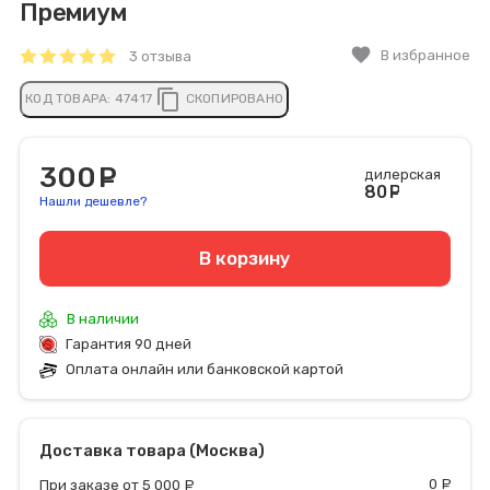
Премиум
favorite
В избранное
3 отзыва
content_copy
КОД ТОВАРА:
47417
СКОПИРОВАНО
300
руб.
дилерская
80
руб
Нашли дешевле?
В корзину
В наличии
Гарантия 90 дней
Оплата онлайн или банковской картой
Доставка товара (Москва)
0
р
При заказе от 5 000
руб.