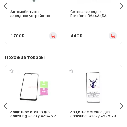
Автомобильное
Сетевая зарядка
зарядное устройство
Borofone BA46A (3А
USB/Type-C Hoco NZ9
QC3.0 PD) белая
(95W/QC3.0/PD/2Type-
C/1USB) черное
1 700
руб.
440
руб.
Похожие товары
Защитное стекло для
Защитное стекло для
Samsung Galaxy A31/A315
Samsung Galaxy A52/S20
(черное) - Премиум
FE/A525F/G780F
(черное) - Премиум