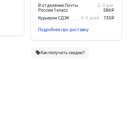
В отделение Почты
2-3 дня
России 1 класс
586
руб
Курьером СДЭК
4-5 дней
735
руб
Подробнее про доставку
local_offer
Как получать скидки?