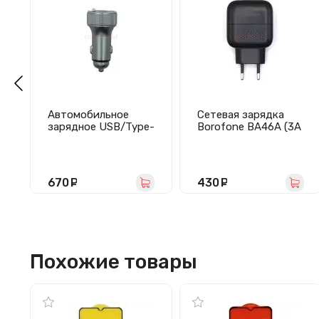
Автомобильное
Сетевая зарядка
зарядное USB/Type-
Borofone BA46A (3А
C YU54W
QC3.0 PD) черная
(54W/QC3.0/PD/Sup
erVOOC/FlashCharge
/1Type-C/1USB)
670
руб.
430
руб.
серое
Похожие товары