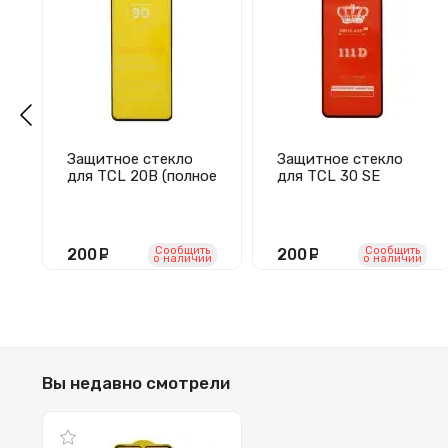
Защитное стекло
Защитное стекло
для TCL 20B (полное
для TCL 30 SE
покрытие) черное
(полное покрытие)
черное
Сообщить
Сообщить
200
руб.
200
руб.
o наличии
o наличии
Вы недавно смотрели