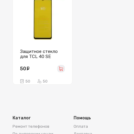
Защитное стекло
для TCL 40 SE
(полное покрытие)
черное
50
руб.
50
50
Каталог
Помощь
Ремонт телефонов
Оплата
По дилерским ценам
Доставка