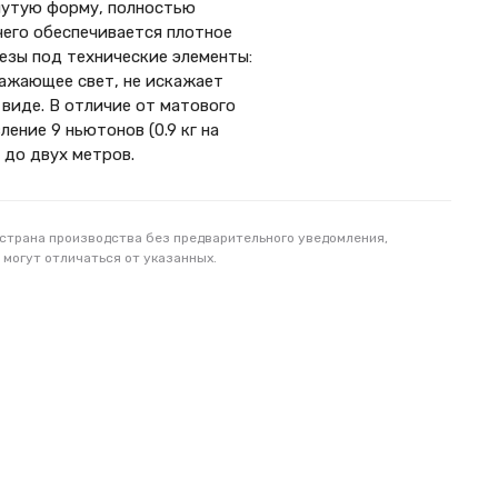
нутую форму, полностью
его обеспечивается плотное
резы под технические элементы:
ражающее свет, не искажает
виде. В отличие от матового
ние 9 ньютонов (0.9 кг на
 до двух метров.
 страна производства без предварительного уведомления,
 могут отличаться от указанных.