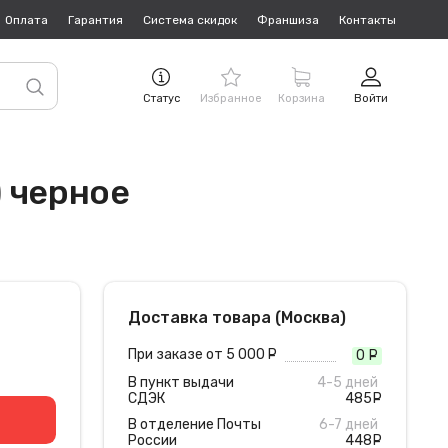
Оплата
Гарантия
Система скидок
Франшиза
Контакты
Статус
Избранное
Корзина
Войти
) черное
Доставка товара (Москва)
При заказе от 5 000
руб.
0
руб
В пункт выдачи
4-5 дней
СДЭК
485
руб
В отделение Почты
6-7 дней
России
448
руб