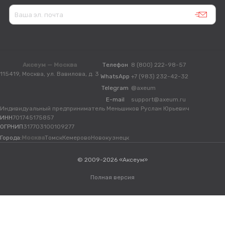
Аксеум — Москва
Телефон
8 (800) 222-98-57
115419, Москва, ул. Вавилова, д. 3
WhatsApp
+7 (983) 232-42-32
Telegram
@axeum
E-mail
support@axeum.ru
Индивидуальный предприниматель Меньшиков Руслан Юрьевич
ИНН
701745175857
ОГРНИП
317703100109277
Города:
Москва
Томск
Кемерово
Новокузнецк
© 2009-2026 «Аксеум»
Полная версия