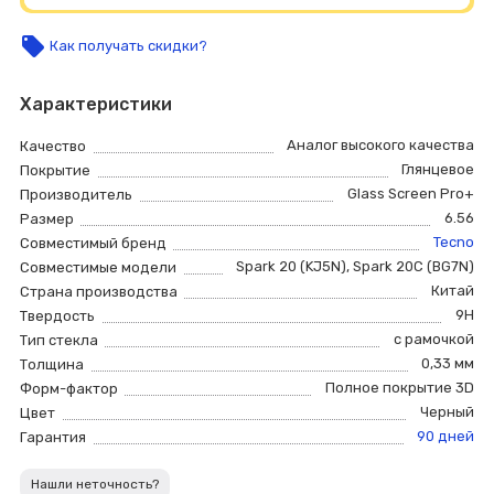
local_offer
Как получать скидки?
Характеристики
Аналог высокого качества
Качество
Глянцевое
Покрытие
Glass Screen Pro+
Производитель
6.56
Размер
Tecno
Совместимый бренд
Spark 20 (KJ5N)
,
Spark 20C (BG7N)
Совместимые модели
Китай
Страна производства
9H
Твердость
с рамочкой
Тип стекла
0,33 мм
Толщина
Полное покрытие 3D
Форм-фактор
Черный
Цвет
90 дней
Гарантия
Нашли неточность?