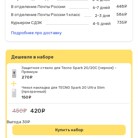
448
р
В отделение Почты России
6-7 дней
586
р
В отделение Почты России 1 класс
2-3 дня
735
р
Курьером СДЭК
4-5 дней
Подробнее про доставку
Дешевле в наборе
Защитное стекло для Tecno Spark 20/20C (черное) -
Премиум
270
руб.
Чехол накладка для TECNO Spark 20 Ultra Slim
(прозрачный)
150
руб.
450
руб.
420
руб.
Выгода 30
руб.
Купить набор