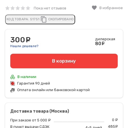
favorite
В избранное
Пока нет отзывов
content_copy
КОД ТОВАРА:
51751
СКОПИРОВАНО
300
руб.
дилерская
80
руб
Нашли дешевле?
В корзину
В наличии
Гарантия 90 дней
Оплата онлайн или банковской картой
Доставка товара (Москва)
0
р
При заказе от 5 000
руб.
485
р
В пункт выдачи СДЭК
4-5 дней