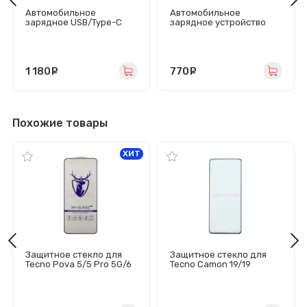
Автомобильное
Автомобильное
зарядное USB/Type-C
зарядное устройство
Acefast B13
Hoco E59 (18W QC3.0 FM
(53W/QC3.0/PD/1USB/2
модулятор Bluetooth)
встроенных кабеля
черное
Type-C) черное
1 180
руб.
770
руб.
Похожие товары
ХИТ
Защитное стекло для
Защитное стекло для
Tecno Pova 5/5 Pro 5G/6
Tecno Camon 19/19
Neo/7 Neo (черное) -
Neo/19 Pro (черное) -
Премиум
Премиум