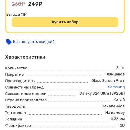
260
руб.
249
руб.
Выгода 11
руб.
Купить набор
local_offer
Как получать скидки?
Характеристики
5 шт
Количество
Глянцевое
Покрытие
Glass Screen Pro+
Производитель
Samsung
Совместимый бренд
Galaxy S24 Ultra (S928B)
Совместимые модели
Китай
Страна производства
Закаленное
Твердость
На камеру
Тип стекла
0,33 мм
Толщина
2D
Форм-фактор