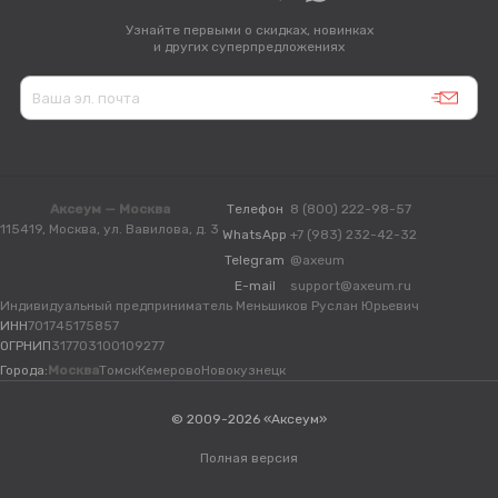
Узнайте первыми о скидках, новинках
и других суперпредложениях
Аксеум — Москва
Телефон
8 (800) 222-98-57
115419, Москва, ул. Вавилова, д. 3
WhatsApp
+7 (983) 232-42-32
Telegram
@axeum
E-mail
support@axeum.ru
Индивидуальный предприниматель Меньшиков Руслан Юрьевич
ИНН
701745175857
ОГРНИП
317703100109277
Города:
Москва
Томск
Кемерово
Новокузнецк
© 2009-2026 «Аксеум»
Полная версия