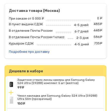
Доставка товара (Москва)
0
р
При заказе от 5 000
руб.
485
р
В пункт выдачи СДЭК
4-5 дней
448
р
В отделение Почты России
6-7 дней
586
р
В отделение Почты России 1 класс
2-3 дня
735
р
Курьером СДЭК
4-5 дней
Подробнее про доставку
Дешевле в наборе
Защитное стекло линзы камеры для Samsung Galaxy
S24 Ultra (S928B) комплект 5 шт (желтое)
99
руб.
Чехол накладка для Samsung Galaxy S24 Ultra (S928B)
Ultra Slim (прозрачный)
150
руб.