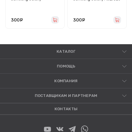
A32/A22/M32/M22
FE/A525F/G780F
(A325F/A225F/M325F/M2
(черное) - Премиум
25F) (черное) - Премиум
300
руб.
300
руб.
КАТАЛОГ
ПОМОЩЬ
КОМПАНИЯ
ПОСТАВЩИКАМ И ПАРТНЕРАМ
КОНТАКТЫ