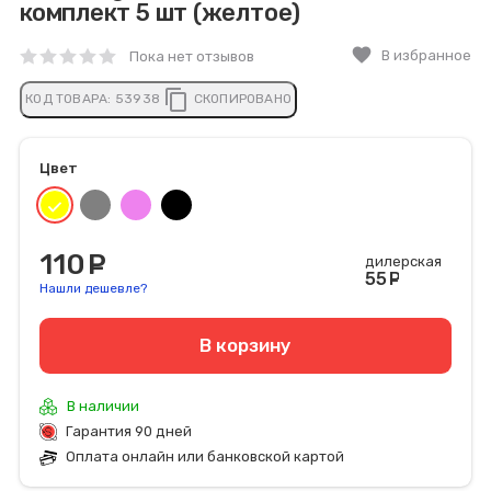
комплект 5 шт (желтое)
favorite
В избранное
Пока нет отзывов
content_copy
КОД ТОВАРА:
53938
СКОПИРОВАНО
Цвет
110
руб.
дилерская
55
руб
Нашли дешевле?
В корзину
В наличии
Гарантия 90 дней
Оплата онлайн или банковской картой