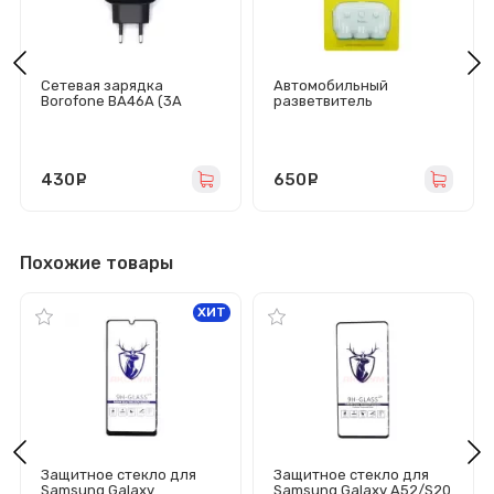
Сетевая зарядка
Автомобильный
Borofone BA46A (3А
разветвитель
QC3.0 PD) черная
прикуривателя Hoco C1
(15W/3 гнезда/2 USB)
белый
430
руб.
650
руб.
Похожие товары
ХИТ
Защитное стекло для
Защитное стекло для
Samsung Galaxy
Samsung Galaxy A52/S20