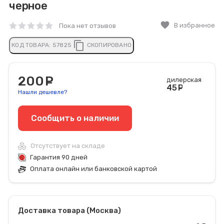
черное
favorite
В избранное
Пока нет отзывов
content_copy
КОД ТОВАРА:
57825
СКОПИРОВАНО
200
руб.
дилерская
45
руб
Нашли дешевле?
Сообщить o наличии
Отсутствует на складе
Гарантия 90 дней
Оплата онлайн или банковской картой
Доставка товара (Москва)