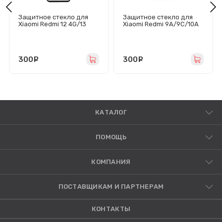
Защитное стекло для
Защитное стекло для
Xiaomi Redmi 12 4G/13
Xiaomi Redmi 9A/9C/10A
4G/Poco M6 4G (черное)
(черное) - Премиум
- Премиум
300
руб.
300
руб.
КАТАЛОГ
ПОМОЩЬ
КОМПАНИЯ
ПОСТАВЩИКАМ И ПАРТНЕРАМ
КОНТАКТЫ