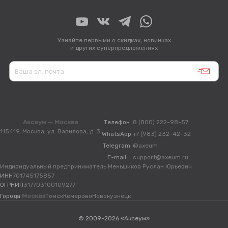
Узнайте первыми о скидках, новинках
и других суперпредложениях
Аксеум — Москва
Телефон
8 (800) 222-98-57
115419, Москва, ул. Вавилова, д. 3
WhatsApp
+7 (983) 232-42-32
Telegram
@axeum
E-mail
support@axeum.ru
Индивидуальный предприниматель Меньшиков Руслан Юрьевич
ИНН
701745175857
ОГРНИП
317703100109277
Города:
Москва
Томск
Кемерово
Новокузнецк
© 2009-2026 «Аксеум»