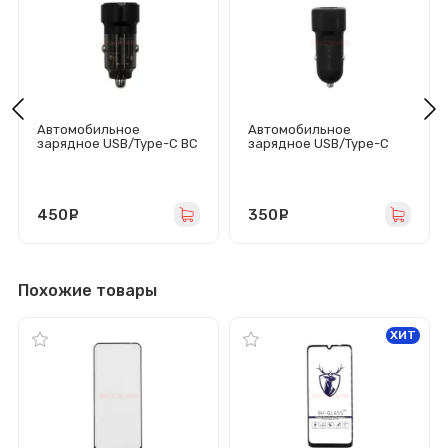
Автомобильное
Автомобильное
зарядное USB/Type-C BC
зарядное USB/Type-C
CC15
Borofone BZ34B
(75W/QC3.0/PD/1Type-
(38W/QC3.0/PD/Type-
C/1USB) черное
C/USB/кабель Type-C-
Type-C) черное
450
руб.
350
руб.
Похожие товары
ХИТ