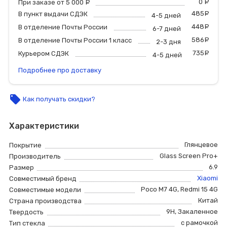
0
р
При заказе от 5 000
руб.
485
р
В пункт выдачи СДЭК
4-5 дней
448
р
В отделение Почты России
6-7 дней
586
р
В отделение Почты России 1 класс
2-3 дня
735
р
Курьером СДЭК
4-5 дней
Подробнее про доставку
local_offer
Как получать скидки?
Характеристики
Глянцевое
Покрытие
Glass Screen Pro+
Производитель
6.9
Размер
Xiaomi
Совместимый бренд
Poco M7 4G
,
Redmi 15 4G
Совместимые модели
Китай
Страна производства
9H
,
Закаленное
Твердость
с рамочкой
Тип стекла