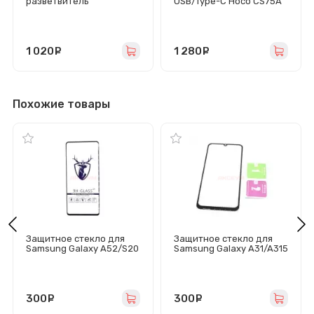
разветвитель
USB/Type-C Hoco CS75A
прикуривателя Hoco Z64
(70W/QC3.0/PD/3 порта/
(240W/3 гнезда/2Type-
кабель Type-C-Type-C)
C) черный
черная
1 020
руб.
1 280
руб.
Похожие товары
Защитное стекло для
Защитное стекло для
Samsung Galaxy A52/S20
Samsung Galaxy A31/A315
FE/A525F/G780F
(черное) - Премиум
(черное) - Премиум
300
руб.
300
руб.