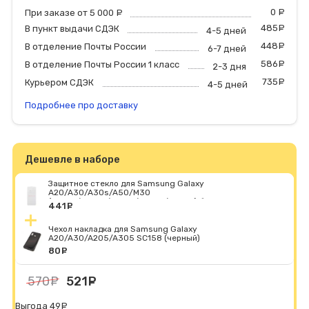
0
р
При заказе от 5 000
руб.
485
р
В пункт выдачи СДЭК
4-5 дней
448
р
В отделение Почты России
6-7 дней
586
р
В отделение Почты России 1 класс
2-3 дня
735
р
Курьером СДЭК
4-5 дней
Подробнее про доставку
Дешевле в наборе
Защитное стекло для Samsung Galaxy
A20/A30/A30s/A50/M30
(A205F/A305F/A307F/A505F/M307F) безрамочное -
441
руб.
Премиум
Чехол накладка для Samsung Galaxy
A20/A30/A205/A305 SC158 (черный)
80
руб.
570
руб.
521
руб.
Выгода 49
руб.