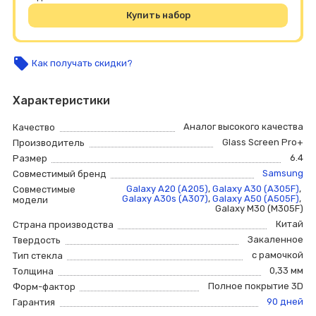
Купить набор
local_offer
Как получать скидки?
Характеристики
Аналог высокого качества
Качество
Glass Screen Pro+
Производитель
6.4
Размер
Samsung
Совместимый бренд
Galaxy A20 (A205)
,
Galaxy A30 (A305F)
,
Совместимые
Galaxy A30s (A307)
,
Galaxy A50 (A505F)
,
модели
Galaxy M30 (M305F)
Китай
Страна производства
Закаленное
Твердость
с рамочкой
Тип стекла
0,33 мм
Толщина
Полное покрытие 3D
Форм-фактор
90 дней
Гарантия