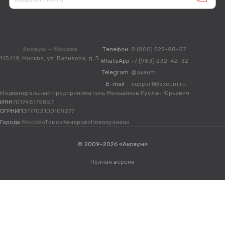
Аксеум — Москва
Телефон
8 (800) 222-98-57
115419, Москва, ул. Вавилова, д. 3
WhatsApp
+7 (983) 232-42-32
Telegram
@axeum
E-mail
support@axeum.ru
Индивидуальный предприниматель Меньшиков Руслан Юрьевич
ИНН
701745175857
ОГРНИП
317703100109277
Города:
Москва
Томск
Кемерово
Новокузнецк
© 2009-2026 «Аксеум»
Полная версия