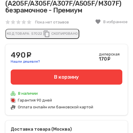
(A205F/A305F/A307F/A505F/M307F)
безрамочное - Премиум
favorite
В избранное
Пока нет отзывов
content_copy
КОД ТОВАРА:
57022
СКОПИРОВАНО
490
руб.
дилерская
170
руб
Нашли дешевле?
В корзину
В наличии
Гарантия 90 дней
Оплата онлайн или банковской картой
Доставка товара (Москва)