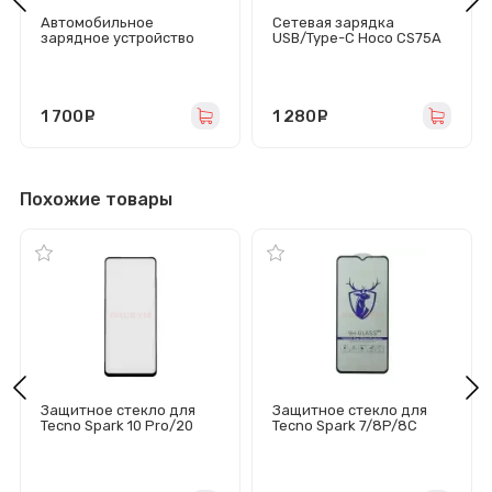
Автомобильное
Сетевая зарядка
зарядное устройство
USB/Type-C Hoco CS75A
USB/Type-C Hoco NZ9
(70W/QC3.0/PD/3 порта/
(95W/QC3.0/PD/2Type-
кабель Type-C-Type-C)
C/1USB) черное
черная
1 700
руб.
1 280
руб.
Похожие товары
Защитное стекло для
Защитное стекло для
Tecno Spark 10 Pro/20
Tecno Spark 7/8P/8C
Pro (черное) - Премиум
(черное) - Премиум