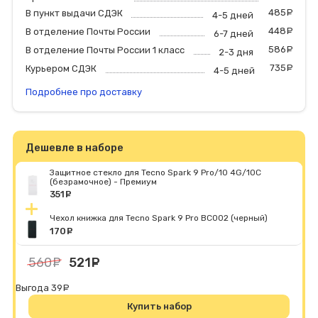
485
р
В пункт выдачи СДЭК
4-5 дней
448
р
В отделение Почты России
6-7 дней
586
р
В отделение Почты России 1 класс
2-3 дня
735
р
Курьером СДЭК
4-5 дней
Подробнее про доставку
Дешевле в наборе
Защитное стекло для Tecno Spark 9 Pro/10 4G/10C
(безрамочное) - Премиум
351
руб.
Чехол книжка для Tecno Spark 9 Pro BC002 (черный)
170
руб.
560
руб.
521
руб.
Выгода 39
руб.
Купить набор