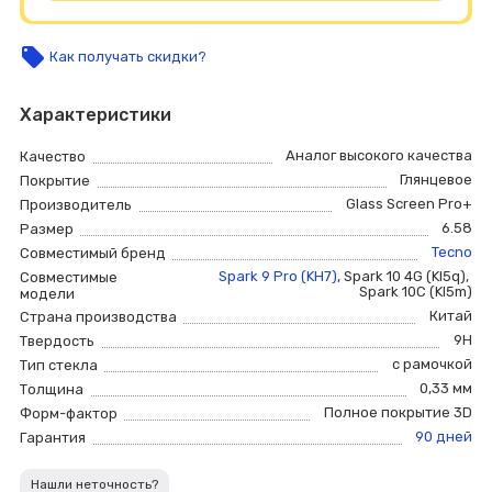
local_offer
Как получать скидки?
Характеристики
Аналог высокого качества
Качество
Глянцевое
Покрытие
Glass Screen Pro+
Производитель
6.58
Размер
Tecno
Совместимый бренд
Spark 9 Pro (KH7)
,
Spark 10 4G (KI5q)
,
Совместимые
Spark 10C (KI5m)
модели
Китай
Страна производства
9H
Твердость
с рамочкой
Тип стекла
0,33 мм
Толщина
Полное покрытие 3D
Форм-фактор
90 дней
Гарантия
Нашли неточность?