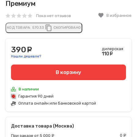
Премиум
favorite
В избранное
Пока нет отзывов
content_copy
КОД ТОВАРА:
57033
СКОПИРОВАНО
390
руб.
дилерская
110
руб
Нашли дешевле?
В корзину
В наличии
Гарантия 90 дней
Оплата онлайн или банковской картой
Доставка товара (Москва)
0
р
При заказе от 5 000
руб.