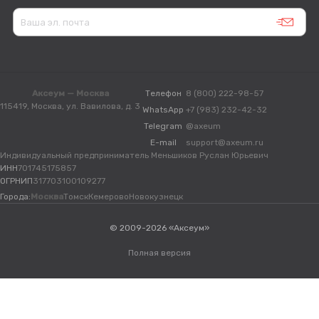
Аксеум — Москва
Телефон
8 (800) 222-98-57
115419, Москва, ул. Вавилова, д. 3
WhatsApp
+7 (983) 232-42-32
Telegram
@axeum
E-mail
support@axeum.ru
Индивидуальный предприниматель Меньшиков Руслан Юрьевич
ИНН
701745175857
ОГРНИП
317703100109277
Города:
Москва
Томск
Кемерово
Новокузнецк
© 2009-2026 «Аксеум»
Полная версия