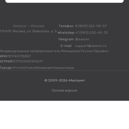
Аксеум — Москва
Телефон
8 (800) 222-98-57
115419, Москва, ул. Вавилова, д. 3
WhatsApp
+7 (983) 232-42-32
Telegram
@axeum
E-mail
support@axeum.ru
Индивидуальный предприниматель Меньшиков Руслан Юрьевич
ИНН
701745175857
ОГРНИП
317703100109277
Города:
Москва
Томск
Кемерово
Новокузнецк
© 2009-2026 «Аксеум»
Полная версия