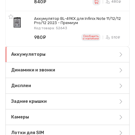
840
руб.
480
ру
Аккумулятор BL-49KX для Infinix Note 11/12/12
Pro/12 2023 - Премиум
Код товара: 52643
Сообщить
980
руб.
510
ру
o наличии
Аккумуляторы
Динамики и звонки
Дисплеи
Задние крышки
Камеры
Лотки для SIM