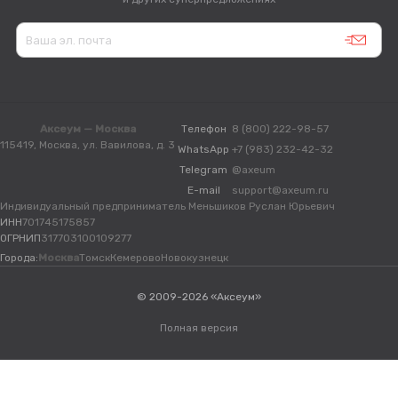
Аксеум — Москва
Телефон
8 (800) 222-98-57
115419, Москва, ул. Вавилова, д. 3
WhatsApp
+7 (983) 232-42-32
Telegram
@axeum
E-mail
support@axeum.ru
Индивидуальный предприниматель Меньшиков Руслан Юрьевич
ИНН
701745175857
ОГРНИП
317703100109277
Города:
Москва
Томск
Кемерово
Новокузнецк
© 2009-2026 «Аксеум»
Полная версия