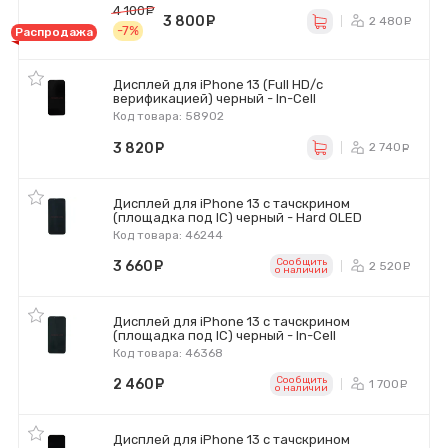
4 100
руб.
3 800
руб.
2 480
р
-7%
Распродажа
Дисплей для iPhone 13 (Full HD/с
верификацией) черный - In-Cell
Код товара: 58902
3 820
руб.
2 740
р
Дисплей для iPhone 13 с тачскрином
(площадка под IC) черный - Hard OLED
Код товара: 46244
Сообщить
3 660
руб.
2 520
р
o наличии
Дисплей для iPhone 13 с тачскрином
(площадка под IC) черный - In-Cell
Код товара: 46368
Сообщить
2 460
руб.
1 700
р
o наличии
Дисплей для iPhone 13 с тачскрином