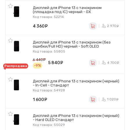
Дисплей для iPhone 13 с тачскрином
(площадка под IC) черный - GX
Код товара: 52214
4 360
руб.
2 970
р
Дисплей для iPhone 13 с тачскрином (без
ошибки/Full HD) черный - Soft OLED
Код товара: 55805
6 440
руб.
5 840
руб.
4 700
р
-9%
Распродажа
Дисплей для iPhone 13 с тачскрином (черный)
- In-Cell - Стандарт
Код товара: 54928
1 600
руб.
1 020
р
Дисплей для iPhone 13 с тачскрином (черный)
- Hard OLED Стандарт
Код товара: 55029