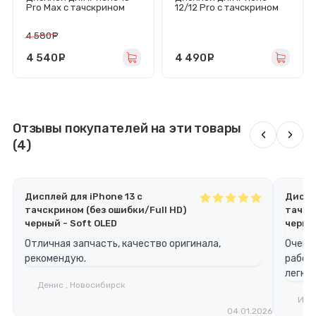
Pro Max с тачскрином
12/12 Pro с тачскрином
(площадка под IC/120 Гц)
(площадка под IC)
черный - Soft OLED
черный - GX
4 580
руб.
4 540
руб.
4 490
руб.
Отзывы покупателей на эти товары
‹
›
(4)
Дисплей для iPhone 13 с
Диспле
тачскрином (без ошибки/Full HD)
тачск
черный - Soft OLED
черный
Отличная запчасть, качество оригинала,
Очень 
рекомендую.
работ
легко.
Денис , Новосибирск
Ирин
04.01.2026