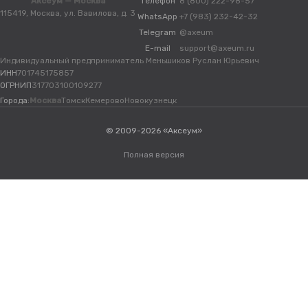
Аксеум — Москва
Телефон
8 (800) 222-98-57
115419, Москва, ул. Вавилова, д. 3
WhatsApp
+7 (983) 232-42-32
Telegram
@axeum
E-mail
support@axeum.ru
Индивидуальный предприниматель Меньшиков Руслан Юрьевич
ИНН
701745175857
ОГРНИП
317703100109277
Города:
Москва
Томск
Кемерово
Новокузнецк
© 2009-2026 «Аксеум»
Полная версия