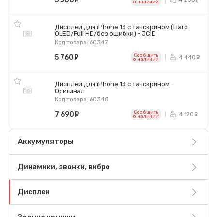
5 300
руб.
р
o наличии
Дисплей для iPhone 13 с тачскрином (Hard
OLED/Full HD/без ошибки) - JCID
Код товара: 60347
Сообщить
5 760
руб.
4 440
р
o наличии
Дисплей для iPhone 13 с тачскрином -
Оригинал
Код товара: 60348
Сообщить
7 690
руб.
4 120
р
o наличии
Аккумуляторы
Динамики, звонки, вибро
Дисплеи