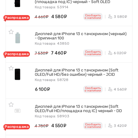
(площадка под IC) черный - Soft OLED
Код товара: 53914
Сообщить
4 580
руб.
3 580
4 660
руб.
р
Распродажа
o наличии
Дисплей для iPhone 13 с тачскрином (черный)
- Оригинал 100
Код товара: 43850
Сообщить
7 460
руб.
6 020
7 530
руб.
р
Распродажа
o наличии
Дисплей для iPhone 13 с тачскрином (Soft
OLED/Full HD/без ошибки) черный - JCID
Код товара: 58728
Сообщить
6 100
руб.
4 560
р
o наличии
Дисплей для iPhone 13 с тачскрином (Soft
OLED/Full HD/площадка под IC) черный - DD
Код товара: 58903
Сообщить
4 550
руб.
3 420
4 780
руб.
р
Распродажа
o наличии