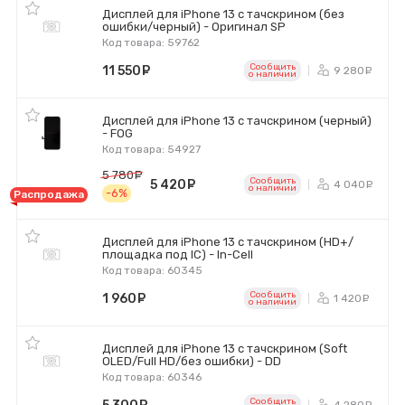
Дисплей для iPhone 13 с тачскрином (без
ошибки/черный) - Оригинал SP
Код товара: 59762
Сообщить
11 550
руб.
9 280
р
o наличии
Дисплей для iPhone 13 с тачскрином (черный)
- FOG
Код товара: 54927
5 780
руб.
Сообщить
5 420
руб.
4 040
р
o наличии
-6%
Распродажа
Дисплей для iPhone 13 с тачскрином (HD+/
площадка под IC) - In-Cell
Код товара: 60345
Сообщить
1 960
руб.
1 420
р
o наличии
Дисплей для iPhone 13 с тачскрином (Soft
OLED/Full HD/без ошибки) - DD
Код товара: 60346
Сообщить
4 280