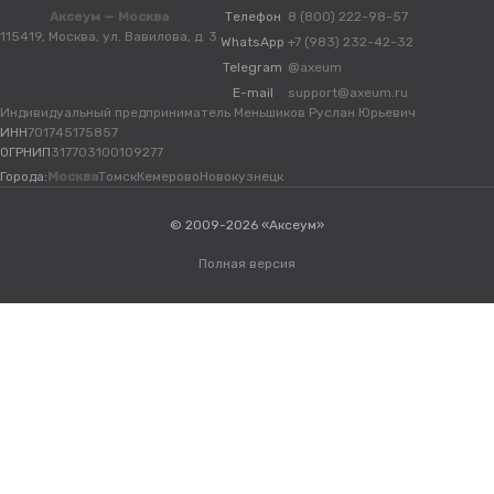
Аксеум — Москва
Телефон
8 (800) 222-98-57
115419, Москва, ул. Вавилова, д. 3
WhatsApp
+7 (983) 232-42-32
Telegram
@axeum
E-mail
support@axeum.ru
Индивидуальный предприниматель Меньшиков Руслан Юрьевич
ИНН
701745175857
ОГРНИП
317703100109277
Города:
Москва
Томск
Кемерово
Новокузнецк
© 2009-2026 «Аксеум»
Полная версия