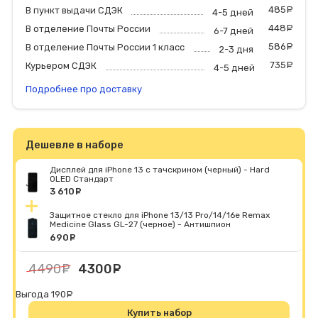
485
р
В пункт выдачи СДЭК
4-5 дней
448
р
В отделение Почты России
6-7 дней
586
р
В отделение Почты России 1 класс
2-3 дня
735
р
Курьером СДЭК
4-5 дней
Подробнее про доставку
Дешевле в наборе
Дисплей для iPhone 13 с тачскрином (черный) - Hard
OLED Стандарт
3 610
руб.
Защитное стекло для iPhone 13/13 Pro/14/16e Remax
Medicine Glass GL-27 (черное) - Антишпион
690
руб.
4490
руб.
4300
руб.
Выгода 190
руб.
Купить набор