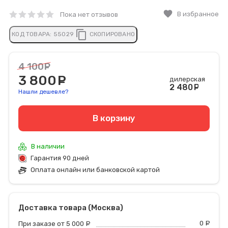
favorite
В избранное
Пока нет отзывов
content_copy
КОД ТОВАРА:
55029
СКОПИРОВАНО
4 100
руб.
3 800
руб.
дилерская
2 480
ру
Нашли дешевле?
В корзину
В наличии
Гарантия 90 дней
Оплата онлайн или банковской картой
Доставка товара (Москва)
0
р
При заказе от 5 000
руб.