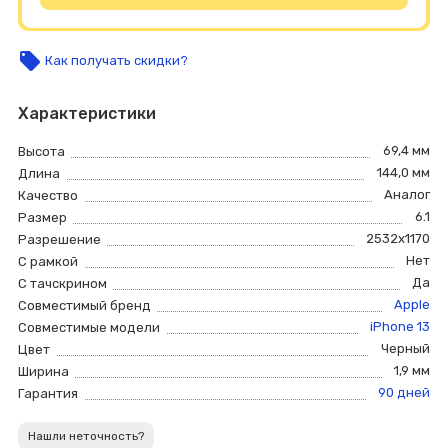
local_offer
Как получать скидки?
Характеристики
69,4 мм
Высота
144,0 мм
Длина
Аналог
Качество
6.1
Размер
2532х1170
Разрешение
Нет
С рамкой
Да
С тачскрином
Apple
Совместимый бренд
iPhone 13
Совместимые модели
Черный
Цвет
1,9 мм
Ширина
90 дней
Гарантия
Нашли неточность?