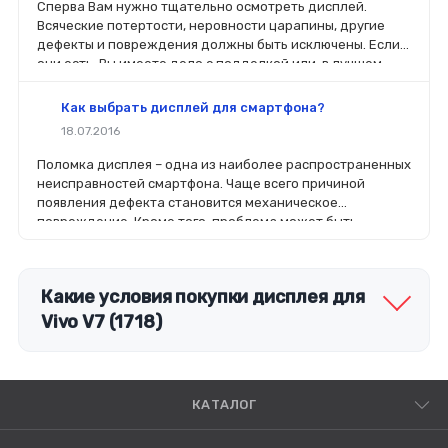
Сперва Вам нужно тщательно осмотреть дисплей.
Всяческие потертости, неровности царапины, другие
дефекты и повреждения должны быть исключены. Если
они есть, Вы имеете дело с подделкой или, в лучшем
случае, с б/у.
Как выбрать дисплей для смартфона?
18.07.2016
Поломка дисплея – одна из наиболее распространенных
неисправностей смартфона. Чаще всего причиной
появления дефекта становится механическое
повреждение. Кроме того, проблема может быть
связана с попаданием в корпус устройства влаги или
выходом из строя контроллера на плате.
Какие условия покупки дисплея для
Vivo V7 (1718)
КАТАЛОГ