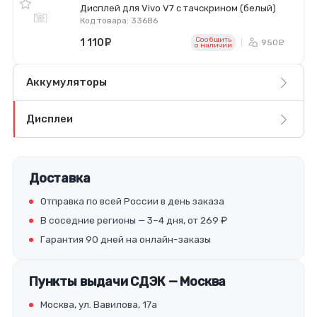
Дисплей для Vivo V7 с тачскрином (белый)
Код товара: 33686
Сообщить
1 110
руб.
950
ру
o наличии
Аккумуляторы
Дисплеи
Доставка
Отправка по всей России в день заказа
В соседние регионы — 3–4 дня, от 269 ₽
Гарантия 90 дней на онлайн-заказы
Пункты выдачи СДЭК — Москва
Москва, ул. Вавилова, 17а