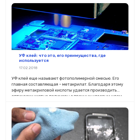
УФ клей: что это, его преимущества, где
используется
17.02.2018
УФ клей еще называют фотополимерной смесью. Его
главная составляющая – метакрилат. Благодаря этому
эфиру метакриловой кислоты удается производить
оптически чистые полимеры с прочным клеевым швом,
полностью прозрачным.