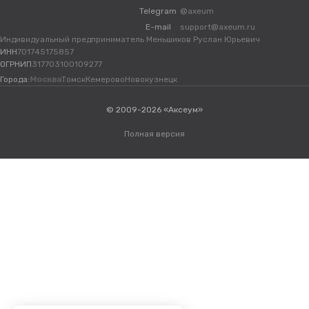
Telegram
@axeum
E-mail
support@axeum.ru
Индивидуальный предприниматель Меньшиков Руслан Юрьевич
ИНН
701745175857
ОГРНИП
317703100109277
Города:
Москва
Томск
Кемерово
Новокузнецк
© 2009-2026 «Аксеум»
Полная версия