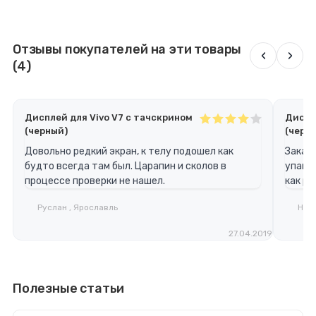
Отзывы покупателей на эти товары
‹
›
(4)
Дисплей для Vivo V7 с тачскрином
Диспл
(черный)
(черн
Довольно редкий экран, к телу подошел как
Заказы
будто всегда там был. Царапин и сколов в
упаков
процессе проверки не нашел.
как ро
Руслан , Ярославль
Нико
27.04.2019
Полезные статьи