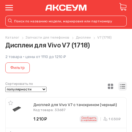
Каталог
Запчасти для телефонов
Дисплеи
V7 (1718)
Дисплеи для Vivo V7 (1718)
2 товара · цены от 1110 до 1210 ₽
Фильтр
Сортировать по
Дисплей для Vivo V7 с тачскрином (черный)
Код товара: 33687
Сообщить
1 210
руб.
1 030
р
o наличии