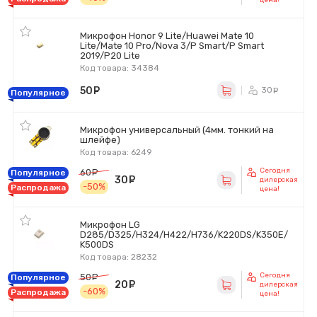
Микрофон Honor 9 Lite/Huawei Mate 10
Lite/Mate 10 Pro/Nova 3/P Smart/P Smart
2019/P20 Lite
Код товара: 34384
50
руб.
30
ру
Популярное
Микрофон универсальный (4мм. тонкий на
шлейфе)
Код товара: 6249
Сегодня
60
руб.
Популярное
30
руб.
дилерская
-50%
Распродажа
цена!
Микрофон LG
D285/D325/H324/H422/H736/K220DS/K350E/
K500DS
Код товара: 28232
Сегодня
50
руб.
Популярное
20
руб.
дилерская
-60%
Распродажа
цена!