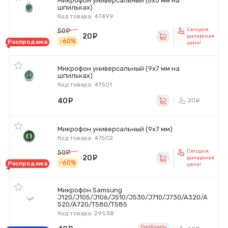
Микрофон универсальный (6х5 мм на
шпильках)
Код товара: 47499
Сегодня
50
руб.
20
руб.
дилерская
-60%
Распродажа
цена!
Микрофон универсальный (9х7 мм на
шпильках)
Код товара: 47501
40
руб.
20
ру
Микрофон универсальный (9х7 мм)
Код товара: 47502
Сегодня
50
руб.
20
руб.
дилерская
-60%
Распродажа
цена!
Микрофон Samsung
J120/J105/J106/J510/J530/J710/J730/A320/A
520/A720/T580/T585
Код товара: 29538
Сообщить