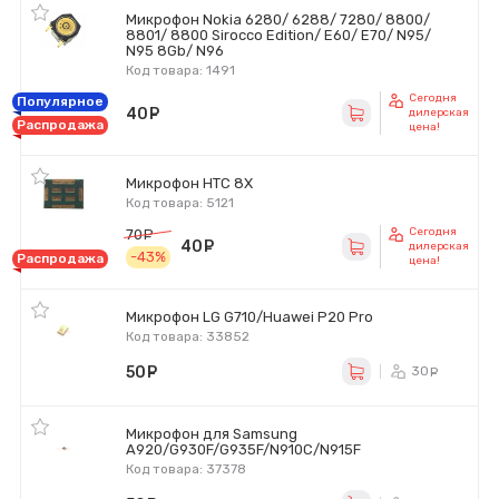
Микрофон Nokia 6280/ 6288/ 7280/ 8800/
8801/ 8800 Sirocco Edition/ E60/ E70/ N95/
N95 8Gb/ N96
Код товара: 1491
Сегодня
Популярное
40
руб.
дилерская
Распродажа
цена!
Микрофон HTC 8X
Код товара: 5121
Сегодня
70
руб.
40
руб.
дилерская
-43%
Распродажа
цена!
Микрофон LG G710/Huawei P20 Pro
Код товара: 33852
50
руб.
30
ру
Микрофон для Samsung
A920/G930F/G935F/N910C/N915F
Код товара: 37378