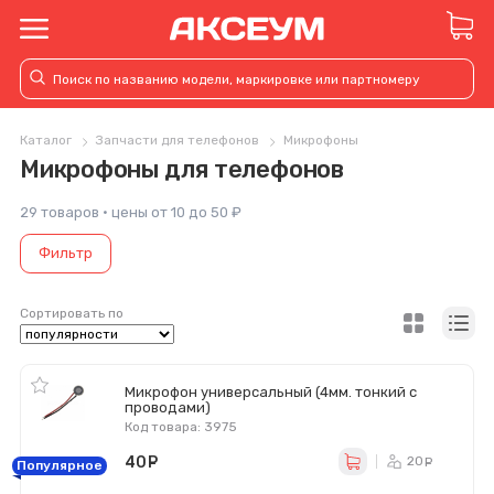
Каталог
Запчасти для телефонов
Микрофоны
Микрофоны для телефонов
29 товаров · цены от 10 до 50 ₽
Фильтр
Сортировать по
Микрофон универсальный (4мм. тонкий с
проводами)
Код товара: 3975
40
руб.
20
ру
Популярное