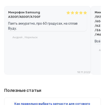
Микрофон Samsung
Микро
A300F/A500F/A700F
/5130/
/6060 
Паять аккуратно, про 60 градусах, на сплав
/6233
Вуду.
/E65 
/M65 
Андрей , Норильск
Всё п
Алек
18.11.2022
Полезные статьи
Как правильно выбрать запчасти для сотового