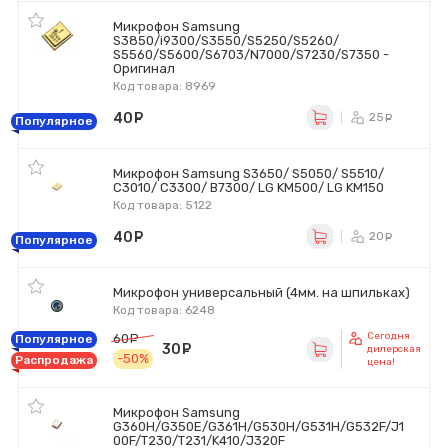
Микрофон Samsung
S3850/i9300/S3550/S5250/S5260/
S5560/S5600/S6703/N7000/S7230/S7350 -
Оригинал
Код товара: 8969
40
руб.
25
ру
Популярное
Микрофон Samsung S3650/ S5050/ S5510/
C3010/ C3300/ B7300/ LG KM500/ LG KM150
Код товара: 5122
40
руб.
20
ру
Популярное
Микрофон универсальный (4мм. на шпильках)
Код товара: 6248
Сегодня
60
руб.
Популярное
30
руб.
дилерская
-50%
Распродажа
цена!
Микрофон Samsung
G360H/G350E/G361H/G530H/G531H/G532F/J1
00F/T230/T231/K410/J320F