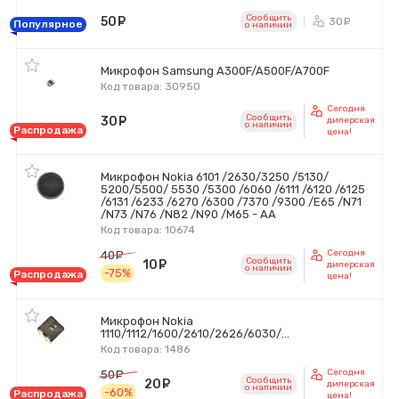
Сообщить
50
руб.
30
ру
Популярное
o наличии
Микрофон Samsung A300F/A500F/A700F
Код товара: 30950
Сегодня
Сообщить
30
руб.
дилерская
o наличии
Распродажа
цена!
Микрофон Nokia 6101 /2630/3250 /5130/
5200/5500/ 5530 /5300 /6060 /6111 /6120 /6125
/6131 /6233 /6270 /6300 /7370 /9300 /E65 /N71
/N73 /N76 /N82 /N90 /M65 - AA
Код товара: 10674
Сегодня
40
руб.
Сообщить
10
руб.
дилерская
o наличии
-75%
Распродажа
цена!
Микрофон Nokia
1110/1112/1600/2610/2626/6030/...
Код товара: 1486
Сегодня
50
руб.
Сообщить
20
руб.
дилерская
o наличии
-60%
Распродажа
цена!