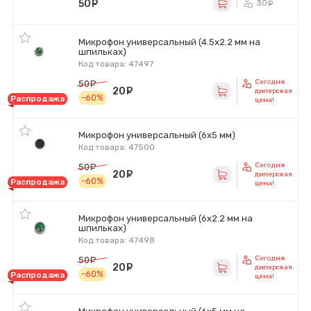
50
руб.
30
ру
Микрофон универсальный (4.5х2.2 мм на
шпильках)
Код товара: 47497
Сегодня
50
руб.
20
руб.
дилерская
-60%
Распродажа
цена!
Микрофон универсальный (6х5 мм)
Код товара: 47500
Сегодня
50
руб.
20
руб.
дилерская
-60%
Распродажа
цена!
Микрофон универсальный (6х2.2 мм на
шпильках)
Код товара: 47498
Сегодня
50
руб.
20
руб.
дилерская
-60%
Распродажа
цена!