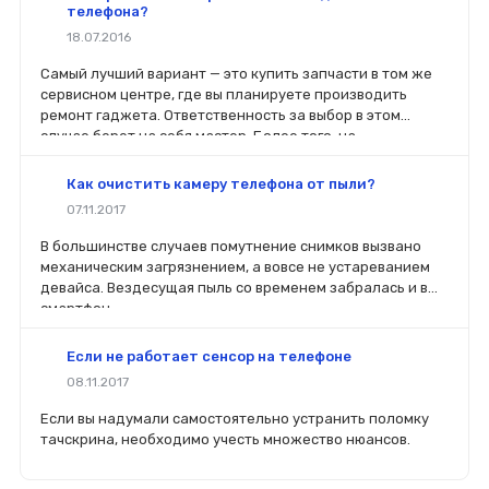
телефона?
18.07.2016
Самый лучший вариант — это купить запчасти в том же
сервисном центре, где вы планируете производить
ремонт гаджета. Ответственность за выбор в этом
случае берет на себя мастер. Более того, на
комплектующие будет распространяться гарантия. Если
вы планируете делать ремонт самостоятельно, то выбор
Как очистить камеру телефона от пыли?
деталей определит его качество. Желательно, чтобы
07.11.2017
перед покупкой нового модуля старый был в руках. Так
легче сориентироваться в разъемах, элементах
В большинстве случаев помутнение снимков вызвано
крепления, электрических параметрах и прочих
механическим загрязнением, а вовсе не устареванием
характеристиках.
девайса. Вездесущая пыль со временем забралась и в
смартфон.
Если не работает сенсор на телефоне
08.11.2017
Если вы надумали самостоятельно устранить поломку
тачскрина, необходимо учесть множество нюансов.