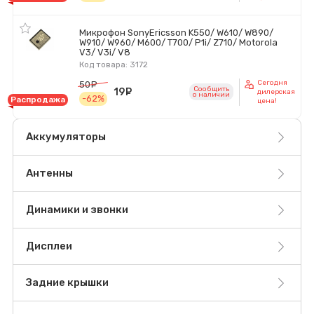
Микрофон SonyEricsson K550/ W610/ W890/
W910/ W960/ M600/ T700/ P1i/ Z710/ Motorola
V3/ V3i/ V8
Код товара: 3172
Сегодня
50
руб.
Сообщить
19
руб.
дилерская
o наличии
-62%
Распродажа
цена!
Аккумуляторы
Антенны
Динамики и звонки
Дисплеи
Задние крышки