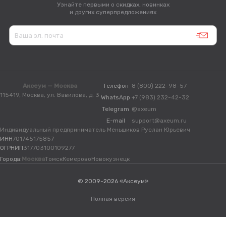
Узнайте первыми о скидках, новинках
и других суперпредложениях
Аксеум — Москва
Телефон
8 (800) 222-98-57
115419, Москва, ул. Вавилова, д. 3
WhatsApp
+7 (983) 232-42-32
Telegram
@axeum
E-mail
support@axeum.ru
Индивидуальный предприниматель Меньшиков Руслан Юрьевич
ИНН
701745175857
ОГРНИП
317703100109277
Города:
Москва
Томск
Кемерово
Новокузнецк
© 2009-2026 «Аксеум»
Полная версия