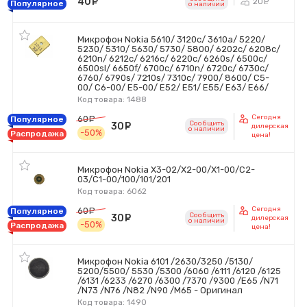
40
руб.
20
ру
Популярное
o наличии
Микрофон Nokia 5610/ 3120с/ 3610a/ 5220/
5230/ 5310/ 5630/ 5730/ 5800/ 6202c/ 6208c/
6210n/ 6212c/ 6216c/ 6220c/ 6260s/ 6500c/
6500sl/ 6650f/ 6700c/ 6710n/ 6720с/ 6730с/
6760/ 6790s/ 7210s/ 7310c/ 7900/ 8600/ C5-
00/ C6-00/ E5-00/ E52/ E51/ E55/ E63/ E66/
Код товара: 1488
Сегодня
60
руб.
Популярное
Сообщить
30
руб.
дилерская
o наличии
-50%
Распродажа
цена!
Микрофон Nokia X3-02/X2-00/X1-00/C2-
03/C1-00/100/101/201
Код товара: 6062
Сегодня
60
руб.
Популярное
Сообщить
30
руб.
дилерская
o наличии
-50%
Распродажа
цена!
Микрофон Nokia 6101 /2630/3250 /5130/
5200/5500/ 5530 /5300 /6060 /6111 /6120 /6125
/6131 /6233 /6270 /6300 /7370 /9300 /E65 /N71
/N73 /N76 /N82 /N90 /M65 - Оригинал
Код товара: 1490