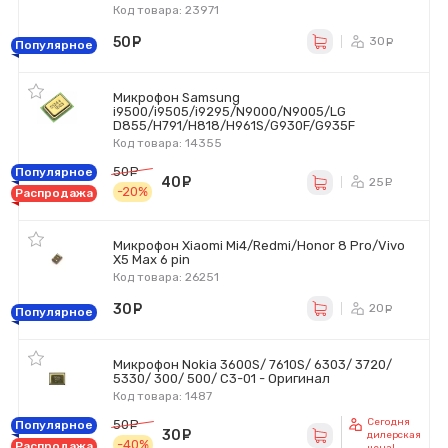
Код товара: 23971
50
руб.
30
ру
Популярное
Микрофон Samsung
i9500/i9505/i9295/N9000/N9005/LG
D855/H791/H818/H961S/G930F/G935F
Код товара: 14355
50
руб.
Популярное
40
руб.
25
ру
-20%
Распродажа
Микрофон Xiaomi Mi4/Redmi/Honor 8 Pro/Vivo
X5 Max 6 pin
Код товара: 26251
30
руб.
20
ру
Популярное
Микрофон Nokia 3600S/ 7610S/ 6303/ 3720/
5330/ 300/ 500/ C3-01 - Оригинал
Код товара: 1487
Сегодня
50
руб.
Популярное
30
руб.
дилерская
-40%
Распродажа
цена!