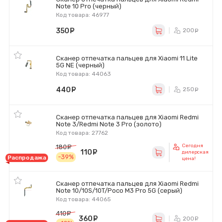
Note 10 Pro (черный)
Код товара: 46977
350
руб.
200
ру
Сканер отпечатка пальцев для Xiaomi 11 Lite
5G NE (черный)
Код товара: 44063
440
руб.
250
ру
Сканер отпечатка пальцев для Xiaomi Redmi
Note 3/Redmi Note 3 Pro (золото)
Код товара: 27762
Сегодня
180
руб.
110
руб.
дилерская
-39%
Распродажа
цена!
Сканер отпечатка пальцев для Xiaomi Redmi
Note 10/10S/10T/Poco M3 Pro 5G (серый)
Код товара: 44065
410
руб.
360
руб.
200
ру