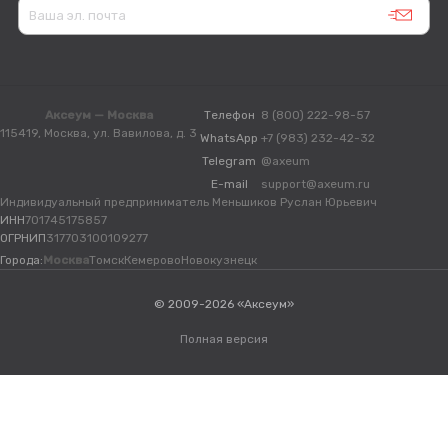
Аксеум — Москва
Телефон
8 (800) 222-98-57
115419, Москва, ул. Вавилова, д. 3
WhatsApp
+7 (983) 232-42-32
Telegram
@axeum
E-mail
support@axeum.ru
Индивидуальный предприниматель Меньшиков Руслан Юрьевич
ИНН
701745175857
ОГРНИП
317703100109277
Города:
Москва
Томск
Кемерово
Новокузнецк
© 2009-2026 «Аксеум»
Полная версия