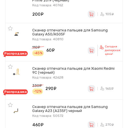
Prime 2019 (черный)
Код товара: 40762
200
руб.
105
ру
Сканер отпечатка пальцев для Samsung
Galaxy A50/A505F
Код товара: 40810
Сегодня
110
руб.
60
руб.
дилерская
-45%
Распродажа
цена!
Сканер отпечатка пальцев для Xiaomi Redmi
9C (черный)
Код товара: 42628
330
руб.
290
руб.
165
ру
-12%
Распродажа
Сканер отпечатка пальцев для Samsung
Galaxy A23 (A235F) черный
Код товара: 50572
460
руб.
270
ру