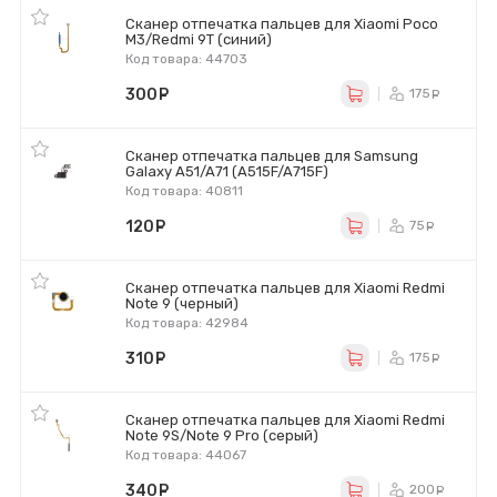
Сканер отпечатка пальцев для Xiaomi Poco
M3/Redmi 9T (синий)
Код товара: 44703
300
руб.
175
ру
Сканер отпечатка пальцев для Samsung
Galaxy A51/A71 (A515F/A715F)
Код товара: 40811
120
руб.
75
ру
Сканер отпечатка пальцев для Xiaomi Redmi
Note 9 (черный)
Код товара: 42984
310
руб.
175
ру
Сканер отпечатка пальцев для Xiaomi Redmi
Note 9S/Note 9 Pro (серый)
Код товара: 44067
340
руб.
200
ру