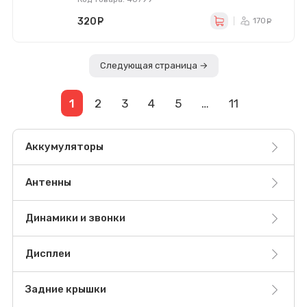
320
руб.
170
ру
Следующая страница →
1
2
3
4
5
…
11
Аккумуляторы
Антенны
Динамики и звонки
Дисплеи
Задние крышки