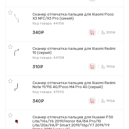
Сканер отпечатка пальцев для Xiaomi Poco
X3 NFC/X3 Pro (синий)
Код товара: 44706
340
руб.
200
ру
Сканер отпечатка пальцев для Xiaomi Redmi
10 (серый)
Код товара: 44708
310
руб.
190
ру
Сканер отпечатка пальцев для Xiaomi Redmi
Note 11/11S 4G/Poco M4 Pro 4G (серый)
Код товара: 47095
340
руб.
195
ру
Сканер отпечатка пальцев для Huawei P30
Lite/Y6s/Y6 2019/Honor 8A/8A Pro/10
Lite/20e/9A/P Smart 2019/Y6p/Y7 2019/Y9