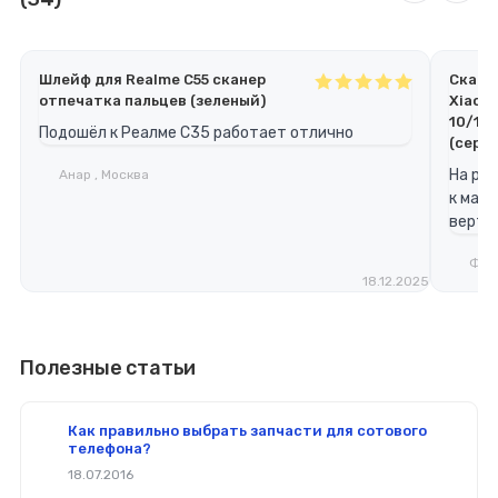
Шлейф для Realme C55 сканер
Скане
отпечатка пальцев (зеленый)
Xiaomi
10/10S
Подошёл к Реалме С35 работает отлично
(серы
На poc
Анар , Москва
к мате
верти
Федо
18.12.2025
Полезные статьи
Как правильно выбрать запчасти для сотового
телефона?
18.07.2016