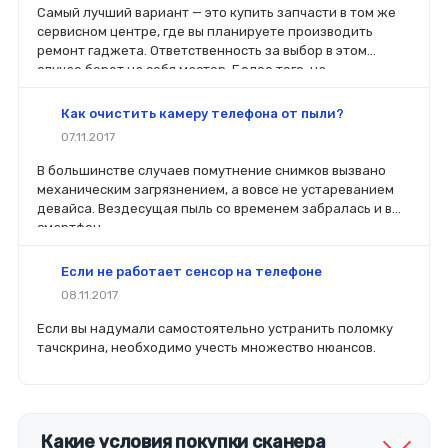
Самый лучший вариант — это купить запчасти в том же
сервисном центре, где вы планируете производить
ремонт гаджета. Ответственность за выбор в этом
случае берет на себя мастер. Более того, на
комплектующие будет распространяться гарантия. Если
вы планируете делать ремонт самостоятельно, то выбор
Как очистить камеру телефона от пыли?
деталей определит его качество. Желательно, чтобы
07.11.2017
перед покупкой нового модуля старый был в руках. Так
легче сориентироваться в разъемах, элементах
В большинстве случаев помутнение снимков вызвано
крепления, электрических параметрах и прочих
механическим загрязнением, а вовсе не устареванием
характеристиках.
девайса. Вездесущая пыль со временем забралась и в
смартфон.
Если не работает сенсор на телефоне
08.11.2017
Если вы надумали самостоятельно устранить поломку
тачскрина, необходимо учесть множество нюансов.
Какие условия покупки сканера