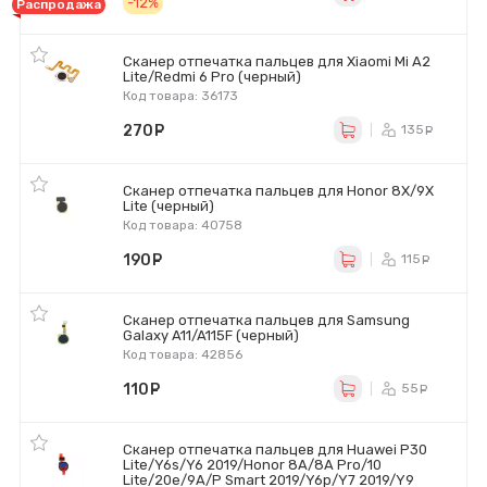
-12%
Распродажа
Сканер отпечатка пальцев для Xiaomi Mi A2
Lite/Redmi 6 Pro (черный)
Код товара: 36173
270
руб.
135
ру
Сканер отпечатка пальцев для Honor 8X/9X
Lite (черный)
Код товара: 40758
190
руб.
115
ру
Сканер отпечатка пальцев для Samsung
Galaxy A11/A115F (черный)
Код товара: 42856
110
руб.
55
ру
Сканер отпечатка пальцев для Huawei P30
Lite/Y6s/Y6 2019/Honor 8A/8A Pro/10
Lite/20e/9A/P Smart 2019/Y6p/Y7 2019/Y9