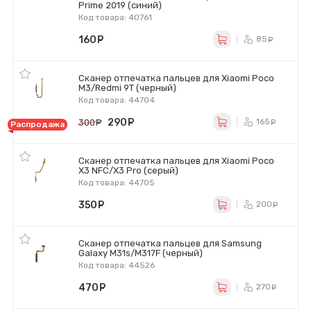
Prime 2019 (синий)
Код товара: 40761
160
руб.
85
ру
Сканер отпечатка пальцев для Xiaomi Poco
M3/Redmi 9T (черный)
Код товара: 44704
290
руб.
165
300
руб.
ру
Распродажа
Сканер отпечатка пальцев для Xiaomi Poco
X3 NFC/X3 Pro (серый)
Код товара: 44705
350
руб.
200
ру
Сканер отпечатка пальцев для Samsung
Galaxy M31s/M317F (черный)
Код товара: 44526
470
руб.
270
ру