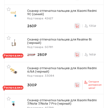
Сканер отпечатка пальцев для Xiaomi Redmi
9C (синий)
Код товара: 42627
260
руб.
135
ру
Сканер отпечатка пальцев для Realme 8i
(черный)
Код товара: 50781
280
руб.
165
290
руб.
ру
Распродажа
Сканер отпечатка пальцев для Xiaomi Redmi
6/6A (черный)
Код товара: 33084
Сегодня
300
руб.
дилерская
Распродажа
цена!
Сканер отпечатка пальцев для Xiaomi Redmi
7/Note 7/Note 7 Pro (черный)
Код товара: 40799