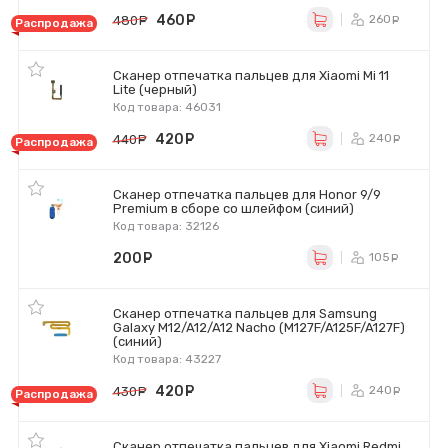
460
руб.
260
480
руб.
ру
Распродажа
Сканер отпечатка пальцев для Xiaomi Mi 11
Lite (черный)
Код товара: 46031
420
руб.
240
440
руб.
ру
Распродажа
Сканер отпечатка пальцев для Honor 9/9
Premium в сборе со шлейфом (синий)
Код товара: 32126
200
руб.
105
ру
Сканер отпечатка пальцев для Samsung
Galaxy M12/A12/A12 Nacho (M127F/A125F/A127F)
(синий)
Код товара: 43227
420
руб.
240
430
руб.
ру
Распродажа
Сканер отпечатка пальцев для Xiaomi Redmi