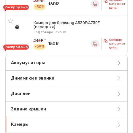
230
руб.
160
руб.
дилерская
-30%
Распродажа
цена!
Камера для Samsung A530F/A730F
(передняя)
Код товара: 32600
Сегодня
245
руб.
150
руб.
дилерская
-39%
Распродажа
цена!
Аккумуляторы
Динамики и звонки
Дисплеи
Задние крышки
Камеры