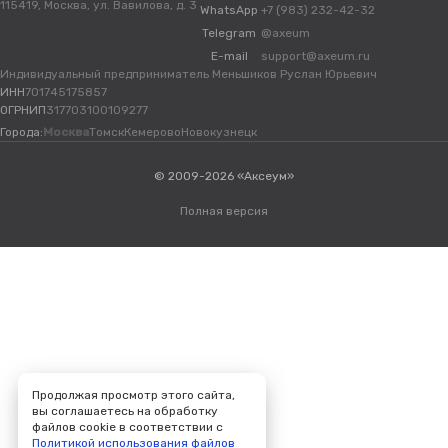
115419, Москва, ул. Вавилова, д. 3
WhatsApp
+7 (983) 232-42-32
Telegram
@axeum
E-mail
support@axeum.ru
Индивидуальный предприниматель Меньшиков Руслан Юрьевич
ИНН
701745175857
ОГРНИП
317703100109277
Города:
Москва
Томск
Кемерово
Новокузнецк
© 2009-2026 «Аксеум»
Полная версия
Продолжая просмотр этого сайта,
вы соглашаетесь на обработку
файлов cookie в соответствии с
Политикой использования файлов