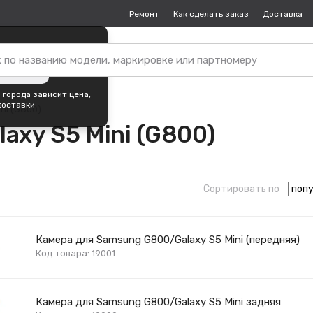
Ремонт
Как сделать заказ
Доставка
пок —
Москва
?
ть город
 города зависит цена,
доставки
ini (G800)
axy S5 Mini (G800)
Сортировать по
Камера для Samsung G800/Galaxy S5 Mini (передняя)
Код товара: 19001
Камера для Samsung G800/Galaxy S5 Mini задняя