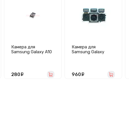
Камера для
Камера для
Samsung Galaxy A10
Samsung Galaxy
(A105) задняя
A21s/A217F (48MP
8MP 2MP) задняя
280
руб.
960
руб.