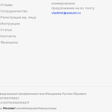
коммерческое
Отзывы
предложение на эл. почту
Сотрудничество
vladimir@axeum.ru
Регистрация юр. лица
Инструкции
Статьи
Контакты
Франшиза
видуальный предприниматель Меньшиков Руслан Юрьевич
701745175857
ИП
317703100109277
а:
Москва
Томск
Кемерово
Новокузнецк