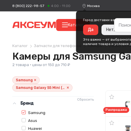
8 (800) 222-98-57
Москва
4:00 - 11:00
Город доставки ваших поку
Каталог
Да
Нет, измени
Это важно — от выбранного
наличие товара и условия 
Каталог
Запчасти для телефонов
Камеры
Galaxy S5 M
Камеры для Samsung Gal
2 товара · цены от 150 до 710 ₽
×
Samsung
×
Samsung Galaxy S5 Mini (G800)
Сбросить
Бренд
Распродажа
Samsung
Asus
Huawei