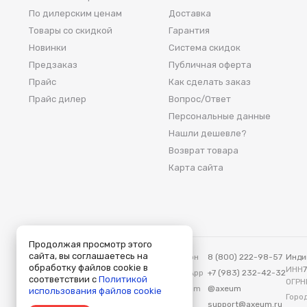
По дилерским ценам
Доставка
Товары со скидкой
Гарантия
Новинки
Система скидок
Предзаказ
Публичная оферта
Прайс
Как сделать заказ
Прайс дилер
Вопрос/Ответ
Персональные данные
Нашли дешевле?
Возврат товара
Карта сайта
Продолжая просмотр этого
сайта, вы соглашаетесь на
Аксеум — Москва
Телефон
8 (800) 222-98-57
Инди
обработку файлов cookie в
115419, Москва, ул. Вавилова, д. 3
ИНН
WhatsApp
+7 (983) 232-42-32
соответствии с
Политикой
ОГРН
Telegram
@axeum
использования файлов cookie
Город
E-mail
support@axeum.ru