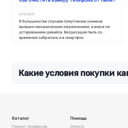
Как очистить камеру телефона от пыли?
07.11.2017
В большинстве случаев помутнение снимков
вызвано механическим загрязнением, а вовсе не
устареванием девайса. Вездесущая пыль со
временем забралась и в смартфон.
Какие условия покупки ка
Каталог
Помощь
Ремонт телефонов
Оплата