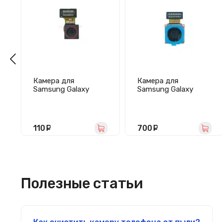
Камера для
Камера для
Samsung Galaxy
Samsung Galaxy
A03s/A037F
A22/A225F (48 MP)
передняя
задняя
110
руб.
700
руб.
Полезные статьи