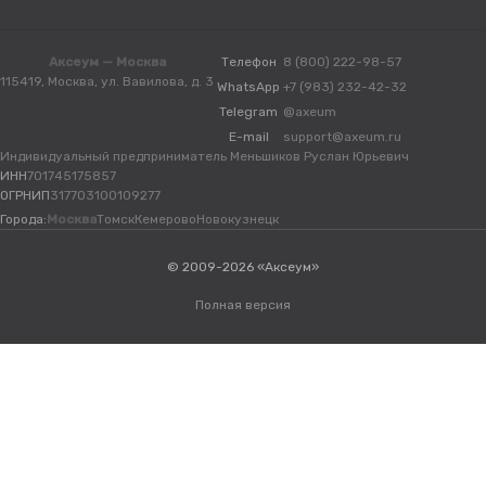
Аксеум — Москва
Телефон
8 (800) 222-98-57
115419, Москва, ул. Вавилова, д. 3
WhatsApp
+7 (983) 232-42-32
Telegram
@axeum
E-mail
support@axeum.ru
Индивидуальный предприниматель Меньшиков Руслан Юрьевич
ИНН
701745175857
ОГРНИП
317703100109277
Города:
Москва
Томск
Кемерово
Новокузнецк
© 2009-2026 «Аксеум»
Полная версия