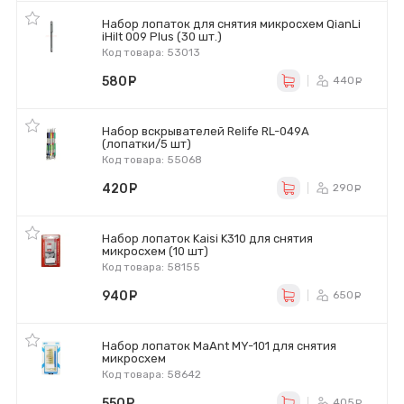
Набор лопаток для снятия микросхем QianLi
iHilt 009 Plus (30 шт.)
Код товара: 53013
580
руб.
440
ру
Набор вскрывателей Relife RL-049A
(лопатки/5 шт)
Код товара: 55068
420
руб.
290
ру
Набор лопаток Kaisi K310 для снятия
микросхем (10 шт)
Код товара: 58155
940
руб.
650
ру
Набор лопаток MaAnt MY-101 для снятия
микросхем
Код товара: 58642
550
руб.
405
ру