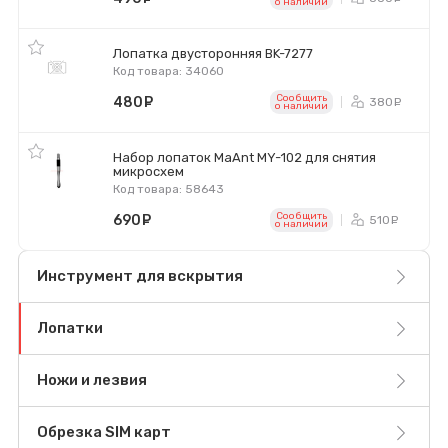
o наличии
Лопатка двусторонняя BK-7277
Код товара: 34060
Сообщить
480
руб.
380
ру
o наличии
Набор лопаток MaAnt MY-102 для снятия
микросхем
Код товара: 58643
Сообщить
690
руб.
510
ру
o наличии
Инструмент для вскрытия
Лопатки
Ножи и лезвия
Обрезка SIM карт