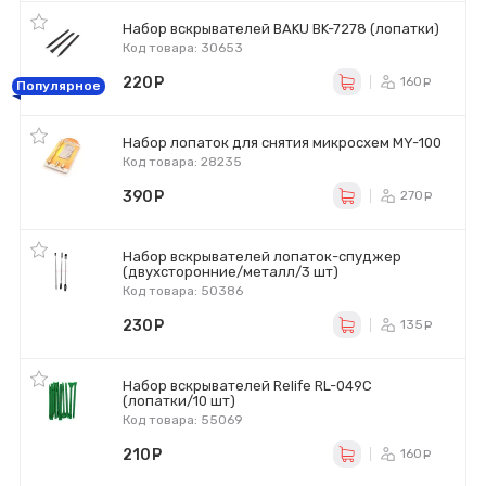
Набор вскрывателей BAKU BK-7278 (лопатки)
Код товара: 30653
220
руб.
160
ру
Популярное
Набор лопаток для снятия микросхем MY-100
Код товара: 28235
390
руб.
270
ру
Набор вскрывателей лопаток-спуджер
(двухсторонние/металл/3 шт)
Код товара: 50386
230
руб.
135
ру
Набор вскрывателей Relife RL-049C
(лопатки/10 шт)
Код товара: 55069
210
руб.
160
ру