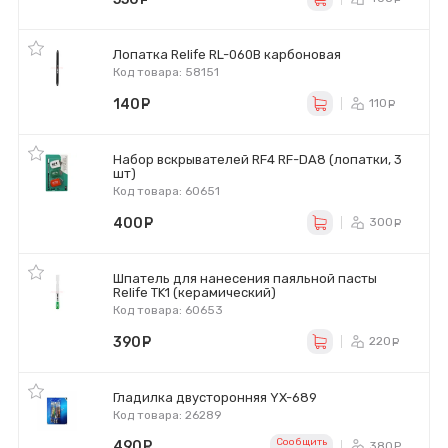
Лопатка Relife RL-060B карбоновая
Код товара: 58151
140
руб.
110
ру
Набор вскрывателей RF4 RF-DA8 (лопатки, 3
шт)
Код товара: 60651
400
руб.
300
ру
Шпатель для нанесения паяльной пасты
Relife TK1 (керамический)
Код товара: 60653
390
руб.
220
ру
Гладилка двусторонняя YX-689
Код товара: 26289
Сообщить
490
руб.
380
ру