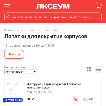
Каталог
Инструменты
Лопатки
Лопатки для вскрытия корпусов
15 товаров · цены от 80 до 940 ₽
Фильтр
Сортировать по
Инструмент для вскрытия (лопатка
металлическая)
Код товара: 12480
80
руб.
65
ру
Популярное