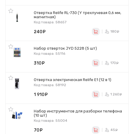
Отвертка Relife RL-730 (Y трехлучевая 0,6 мм,
магнитная)
Код товара: 58657
240
руб.
180
ру
Набор отверток JYD 5228 (5 шт)
Код товара: 55116
310
руб.
170
ру
Отвертка электрическая Relife E1 (12 в 1)
Код товара: 58192
1 910
руб.
1 260
р
Набор инструментов для разборки телефона
(10 шт)
Код товара: 55004
70
руб.
45
ру