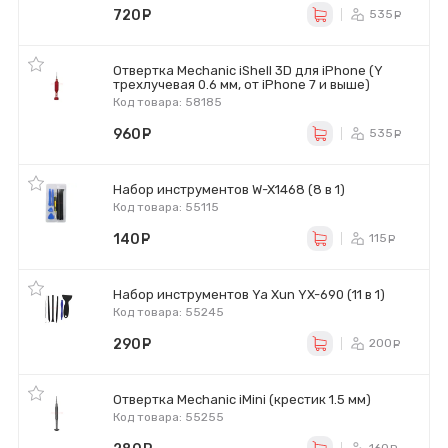
720
руб.
535
ру
Отвертка Mechanic iShell 3D для iPhone (Y
трехлучевая 0.6 мм, от iPhone 7 и выше)
Код товара: 58185
960
руб.
535
ру
Набор инструментов W-X1468 (8 в 1)
Код товара: 55115
140
руб.
115
ру
Набор инструментов Ya Xun YX-690 (11 в 1)
Код товара: 55245
290
руб.
200
ру
Отвертка Mechanic iMini (крестик 1.5 мм)
Код товара: 55255