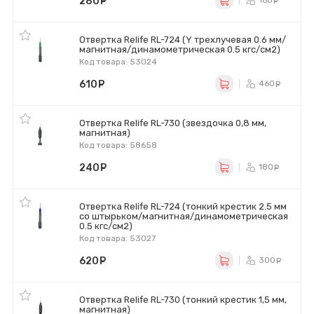
280
руб.
160
ру
Отвертка Relife RL-724 (Y трехлучевая 0.6 мм/
магнитная/динамометрическая 0.5 кгс/см2)
Код товара: 53024
610
руб.
460
ру
Отвертка Relife RL-730 (звездочка 0,8 мм,
магнитная)
Код товара: 58658
240
руб.
180
ру
Отвертка Relife RL-724 (тонкий крестик 2.5 мм
со штырьком/магнитная/динамометрическая
0.5 кгс/см2)
Код товара: 53027
620
руб.
300
ру
Отвертка Relife RL-730 (тонкий крестик 1,5 мм,
магнитная)