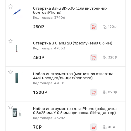
Отвертка Baku BK-338 (для внутренних
болтов iPhone)
Код товара: 37406
250
руб.
190
ру
Отвертка B QianLi 2D (трехлучевая 0.6 мм)
Код товара: 47553
450
руб.
320
ру
Набор инструментов (магнитная отвертка
44в1 насадка/пинцет/лопатка)
Код товара: 47081
1 220
руб.
890
ру
Набор инструментов для iPhone (звёздочка
0.8x25 мм, Y 0.6 мм, присоска, SIM-адаптер)
Код товара: 43243
70
руб.
40
ру