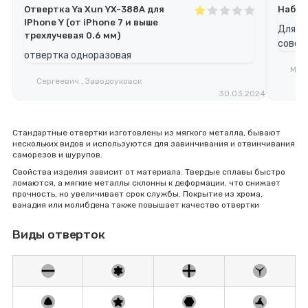
Отвертка Ya Xun YX-388A для
Набор
IPhone Y (от iPhone 7 и выше
Для н
трехлучевая 0.6 мм)
совет
отвертка одноразовая
Мура
Сергеевич , Заводоуковск
30.03.2024
Стандартные отвертки изготовлены из мягкого металла, бывают
нескольких видов и используются для завинчивания и отвинчивания
саморезов и шурупов.
Свойства изделия зависит от материала. Твердые сплавы быстро
ломаются, а мягкие металлы склонны к деформации, что снижает
прочность, но увеличивает срок службы. Покрытие из хрома,
ванадия или молибдена также повышает качество отвертки
Виды отверток