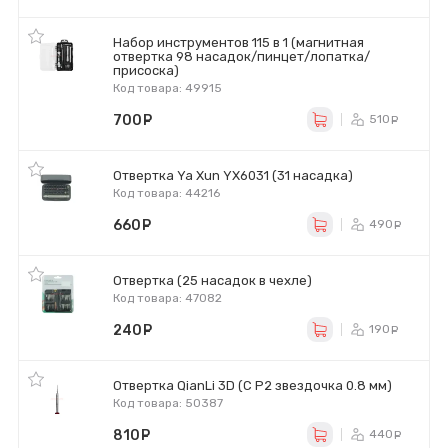
Набор инструментов 115 в 1 (магнитная
отвертка 98 насадок/пинцет/лопатка/
присоска)
Код товара: 49915
700
руб.
510
ру
Отвертка Ya Xun YX6031 (31 насадка)
Код товара: 44216
660
руб.
490
ру
Отвертка (25 насадок в чехле)
Код товара: 47082
240
руб.
190
ру
Отвертка QianLi 3D (C P2 звездочка 0.8 мм)
Код товара: 50387
810
руб.
440
ру