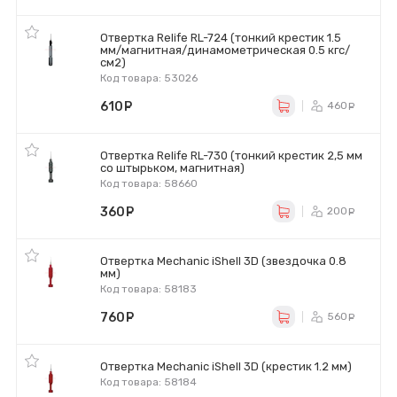
Отвертка Relife RL-724 (тонкий крестик 1.5
мм/магнитная/динамометрическая 0.5 кгс/
см2)
Код товара: 53026
610
руб.
460
ру
Отвертка Relife RL-730 (тонкий крестик 2,5 мм
со штырьком, магнитная)
Код товара: 58660
360
руб.
200
ру
Отвертка Mechanic iShell 3D (звездочка 0.8
мм)
Код товара: 58183
760
руб.
560
ру
Отвертка Mechanic iShell 3D (крестик 1.2 мм)
Код товара: 58184