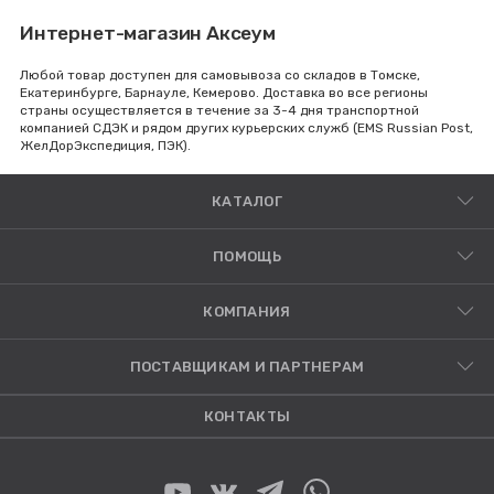
Интернет-магазин Аксеум
Любой товар доступен для самовывоза со складов в Томске,
Екатеринбурге, Барнауле, Кемерово. Доставка во все регионы
страны осуществляется в течение за 3-4 дня транспортной
компанией СДЭК и рядом других курьерских служб (EMS Russian Post,
ЖелДорЭкспедиция, ПЭК).
КАТАЛОГ
ПОМОЩЬ
КОМПАНИЯ
ПОСТАВЩИКАМ И ПАРТНЕРАМ
КОНТАКТЫ