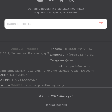
Узнайте первыми о скидках, новинках
и других суперпредложениях
Аксеум — Москва
Телефон
8 (800) 222-98-57
115419, Москва, ул. Вавилова, д. 3
WhatsApp
+7 (983) 232-42-32
Telegram
@axeum
E-mail
support@axeum.ru
Индивидуальный предприниматель Меньшиков Руслан Юрьевич
ИНН
701745175857
ОГРНИП
317703100109277
Города:
Москва
Томск
Кемерово
Новокузнецк
© 2009-2026 «Аксеум»
Полная версия