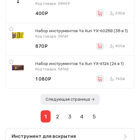
Код товара: 58659
400
руб.
230
ру
Набор инструментов Ya Xun YX-6028B (38 в 1)
Код товара: 58161
870
руб.
600
ру
Набор инструментов Ya Xun YX-6126 (26 в 1)
Код товара: 58162
1 080
руб.
745
ру
Следующая страница →
1
2
3
4
5
Инструмент для вскрытия