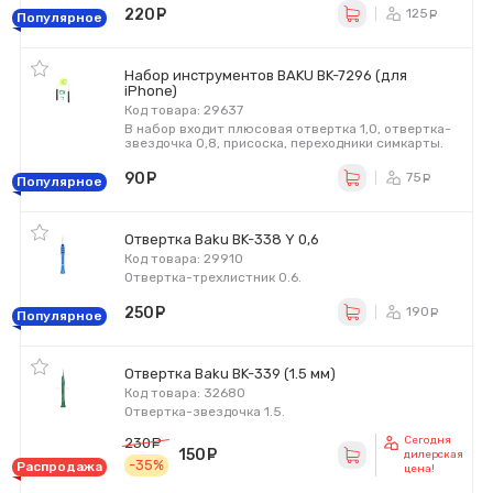
220
руб.
125
ру
Популярное
Набор инструментов BAKU BK-7296 (для
iPhone)
Код товара: 29637
В набор входит плюсовая отвертка 1,0, отвертка-
звездочка 0,8, присоска, переходники симкарты.
90
руб.
75
ру
Популярное
Отвертка Baku BK-338 Y 0,6
Код товара: 29910
Отвертка-трехлистник 0.6.
250
руб.
190
ру
Популярное
Отвертка Baku BK-339 (1.5 мм)
Код товара: 32680
Отвертка-звездочка 1.5.
Сегодня
230
руб.
150
руб.
дилерская
-35%
Распродажа
цена!