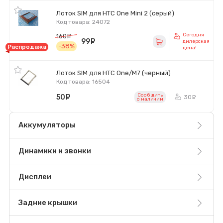
Лоток SIM для HTC One Mini 2 (серый)
Код товара: 24072
Сегодня
160
руб.
99
руб.
дилерская
-38%
Распродажа
цена!
Лоток SIM для HTC One/M7 (черный)
Код товара: 16504
Сообщить
50
руб.
30
ру
o наличии
Аккумуляторы
Динамики и звонки
Дисплеи
Задние крышки