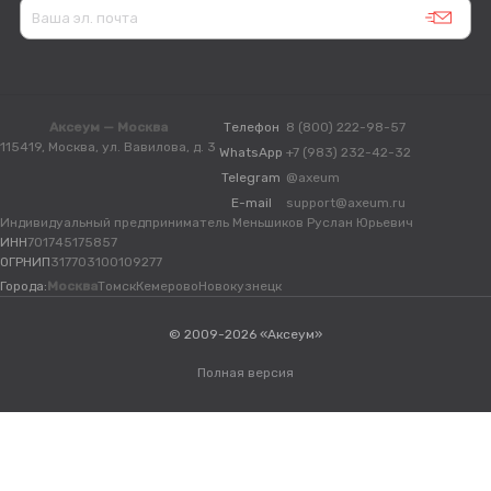
Аксеум — Москва
Телефон
8 (800) 222-98-57
115419, Москва, ул. Вавилова, д. 3
WhatsApp
+7 (983) 232-42-32
Telegram
@axeum
E-mail
support@axeum.ru
Индивидуальный предприниматель Меньшиков Руслан Юрьевич
ИНН
701745175857
ОГРНИП
317703100109277
Города:
Москва
Томск
Кемерово
Новокузнецк
© 2009-2026 «Аксеум»
Полная версия