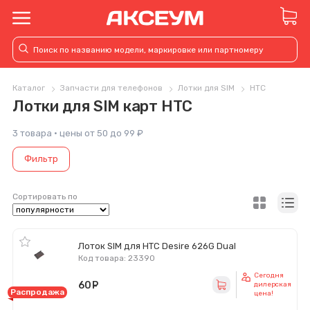
Каталог
Запчасти для телефонов
Лотки для SIM
HTC
Лотки для SIM карт HTC
3 товара · цены от 50 до 99 ₽
Фильтр
Сортировать по
Лоток SIM для HTC Desire 626G Dual
Код товара: 23390
Сегодня
60
руб.
дилерская
Распродажа
цена!