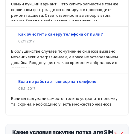
Самый лучший вариант — это купить запчасти в том же
сервисном центре, где вы планируете производить
ремонт гаджета. Ответственность за выбор в этом
случае берет на себя мастер. Более того, на
комплектующие будет распространяться гарантия. Если
вы планируете делать ремонт самостоятельно, то выбор
Как очистить камеру телефона от пыли?
деталей определит его качество. Желательно, чтобы
07.11.2017
перед покупкой нового модуля старый был в руках. Так
легче сориентироваться в разъемах, элементах
В большинстве случаев помутнение снимков вызвано
крепления, электрических параметрах и прочих
механическим загрязнением, а вовсе не устареванием
характеристиках.
девайса. Вездесущая пыль со временем забралась и в
смартфон.
Если не работает сенсор на телефоне
08.11.2017
Если вы надумали самостоятельно устранить поломку
тачскрина, необходимо учесть множество нюансов.
Какие условия покупки лотка для SIM