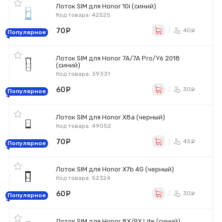
Лоток SIM для Honor 10i (синий)
Код товара: 42525
70
руб.
40
ру
Популярное
Лоток SIM для Honor 7A/7A Pro/Y6 2018
(синий)
Код товара: 39331
60
руб.
30
ру
Популярное
Лоток SIM для Honor X8a (черный)
Код товара: 49052
70
руб.
45
ру
Популярное
Лоток SIM для Honor X7b 4G (черный)
Код товара: 52324
60
руб.
30
ру
Популярное
Лоток SIM для Honor 8X/9X Lite (синий)