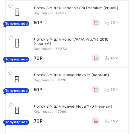
Лоток SIM для Honor 9X/9X Premium (синий)
Код товара: 42527
50
руб.
30
ру
Популярное
Лоток SIM для Honor 7A/7A Pro/Y6 2018
(черный)
Код товара: 39332
70
руб.
45
ру
Популярное
Лоток SIM для Huawei Nova 11i (черный)
Код товара: 50728
50
руб.
30
ру
Популярное
Лоток SIM для Huawei Nova Y70 (черный)
Код товара: 47066
70
руб.
45
ру
Популярное