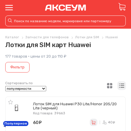
Каталог
Запчасти для телефонов
Лотки для SIM
Huawei
Лотки для SIM карт Huawei
177 товаров · цены от 20 до 110 ₽
Фильтр
Сортировать по
Лоток SIM для Huawei P30 Lite/Honor 20S/20
Lite (черный)
Код товара: 39663
60
руб.
40
ру
Популярное