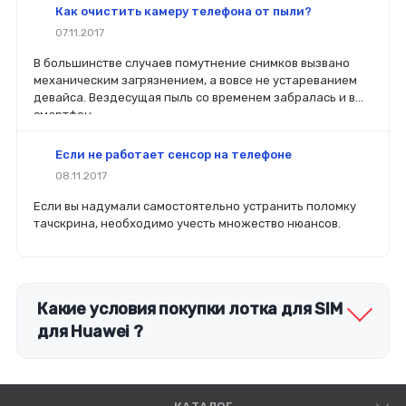
вы планируете делать ремонт самостоятельно, то выбор
Как очистить камеру телефона от пыли?
деталей определит его качество. Желательно, чтобы
07.11.2017
перед покупкой нового модуля старый был в руках. Так
легче сориентироваться в разъемах, элементах
В большинстве случаев помутнение снимков вызвано
крепления, электрических параметрах и прочих
механическим загрязнением, а вовсе не устареванием
характеристиках.
девайса. Вездесущая пыль со временем забралась и в
смартфон.
Если не работает сенсор на телефоне
08.11.2017
Если вы надумали самостоятельно устранить поломку
тачскрина, необходимо учесть множество нюансов.
Какие условия покупки лотка для SIM
для Huawei ?