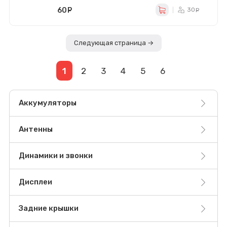
60
руб.
30
ру
Следующая страница →
1
2
3
4
5
6
Аккумуляторы
Антенны
Динамики и звонки
Дисплеи
Задние крышки