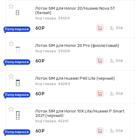
Лоток SIM для Honor 20/Huawei Nova 5T
(белый)
Код товара: 39659
60
руб.
30
ру
Популярное
Лоток SIM для Honor 20 Pro (фиолетовый)
Код товара: 39658
60
руб.
30
ру
Популярное
Лоток SIM для Huawei P40 Lite (черный)
Код товара: 44283
60
руб.
30
ру
Популярное
Лоток SIM для Honor 10X Lite/Huawei P Smart
2021 (черный)
Код товара: 42261
60
руб.
30
ру
Популярное