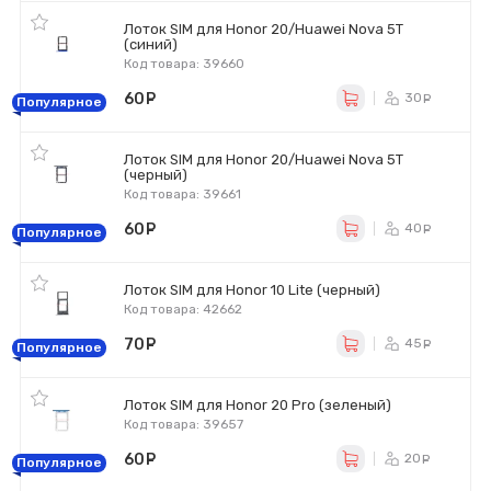
Лоток SIM для Honor 20/Huawei Nova 5T
(синий)
Код товара: 39660
60
руб.
30
ру
Популярное
Лоток SIM для Honor 20/Huawei Nova 5T
(черный)
Код товара: 39661
60
руб.
40
ру
Популярное
Лоток SIM для Honor 10 Lite (черный)
Код товара: 42662
70
руб.
45
ру
Популярное
Лоток SIM для Honor 20 Pro (зеленый)
Код товара: 39657
60
руб.
20
ру
Популярное