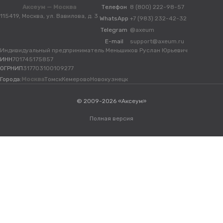
Аксеум — Москва
Телефон
8 (800) 222-98-57
115419, Москва, ул. Вавилова, д. 3
WhatsApp
+7 (983) 232-42-32
Telegram
@axeum
E-mail
support@axeum.ru
Индивидуальный предприниматель Меньшиков Руслан Юрьевич
ИНН
701745175857
ОГРНИП
317703100109277
Города:
Москва
Томск
Кемерово
Новокузнецк
© 2009-2026 «Аксеум»
Полная версия