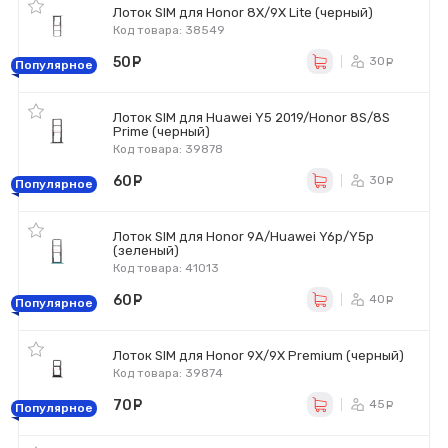
Лоток SIM для Honor 8X/9X Lite (черный)
Код товара: 38549
50
руб.
30
ру
Популярное
Лоток SIM для Huawei Y5 2019/Honor 8S/8S
Prime (черный)
Код товара: 39878
60
руб.
30
ру
Популярное
Лоток SIM для Honor 9A/Huawei Y6p/Y5p
(зеленый)
Код товара: 41013
60
руб.
40
ру
Популярное
Лоток SIM для Honor 9X/9X Premium (черный)
Код товара: 39874
70
руб.
45
ру
Популярное