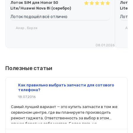
Лоток SIM для Honor 50
Лоток 
Lite/Huawei Nova 8i (серебро)
Lite/H
Лоток подошёл всё отлично
Лоток
Анар , Борзя
Анар
08.01.2026
Полезные статьи
Как правильно выбрать запчасти для сотового
телефона?
18.07.2016
Самый лучший вариант — это купить запчасти в том же
сервисном центре, где вы планируете производить
ремонт гаджета. Ответственность за выбор в этом
случае берет на себя мастер. Более того, на
комплектующие будет распространяться гарантия. Если