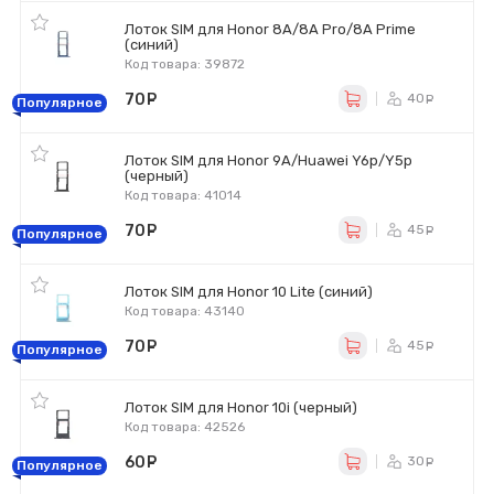
Лоток SIM для Honor 8A/8A Pro/8A Prime
(синий)
Код товара: 39872
70
руб.
40
ру
Популярное
Лоток SIM для Honor 9A/Huawei Y6p/Y5p
(черный)
Код товара: 41014
70
руб.
45
ру
Популярное
Лоток SIM для Honor 10 Lite (синий)
Код товара: 43140
70
руб.
45
ру
Популярное
Лоток SIM для Honor 10i (черный)
Код товара: 42526
60
руб.
30
ру
Популярное