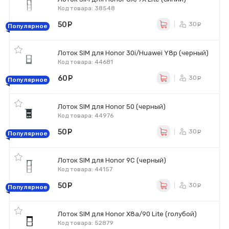
Код товара: 38548
50
руб.
30
ру
Популярное
Лоток SIM для Honor 30i/Huawei Y8p (черный)
Код товара: 44681
60
руб.
30
ру
Популярное
Лоток SIM для Honor 50 (черный)
Код товара: 44976
50
руб.
30
ру
Популярное
Лоток SIM для Honor 9C (черный)
Код товара: 44157
50
руб.
30
ру
Популярное
Лоток SIM для Honor X8a/90 Lite (голубой)
Код товара: 52879