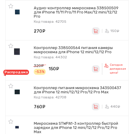
Аудио-контроллер микросхема 338S00509
для iPhone 11/11 Pro/11 Pro Max/12 mini/12/12
Pro
Код товара: 42705
270
руб.
150
ру
Контроллер 338S00564 питания камеры
микросхема для iPhone 12 mini/12/12 Pro
Код товара: 44302
Сегодня
320
руб.
150
руб.
дилерская
-53%
Распродажа
цена!
Контроллер питания микросхема 343S00437
для iPhone 12 mini/12/12 Pro/12 Pro Max
Код товара: 42708
760
руб.
440
ру
Микросхема STWPA1-3 контроллер быстрой
зарядки для iPhone 12 mini/12/12 Pro/12 Pro
Max