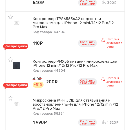
Сообщить
540
руб.
300
ру
o наличии
Контроллер TPS65656A2 подсветки
микросхема для iPhone 12 mini/12/12 Pro/12
Pro Max
Код товара: 44306
Сегодня
Сообщить
110
руб.
дилерская
o наличии
Распродажа
цена!
Контроллер PMX55 питания микросхема для
iPhone 12 mini/12/12 Pro/12 Pro Max
Код товара: 44304
Сегодня
410
руб.
Сообщить
200
руб.
дилерская
o наличии
-51%
Распродажа
цена!
Микросхема Wi-Fi JCID для отвязывания и
восстановления Wi-Fi для iPhone 12/12 mini/12
Pro/12 Pro Max
Код товара: 58264
Сообщить
1 990
руб.
1 320
р
o наличии