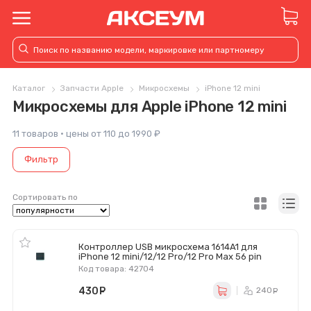
Каталог
Запчасти Apple
Микросхемы
iPhone 12 mini
Микросхемы для Apple iPhone 12 mini
11 товаров · цены от 110 до 1990 ₽
Фильтр
Сортировать по
Контроллер USB микросхема 1614A1 для
iPhone 12 mini/12/12 Pro/12 Pro Max 56 pin
Код товара: 42704
430
руб.
240
ру