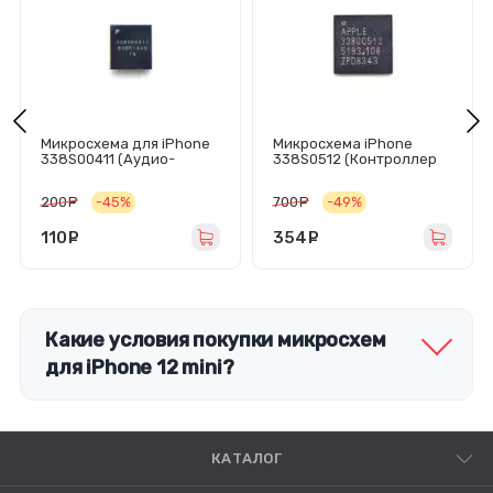
Микросхема для iPhone
Микросхема iPhone
338S00411 (Аудио-
338S0512 (Контроллер
контроллер Xr/Xs/Xs
питания 3G)
Max)
200
руб.
-45%
700
руб.
-49%
110
руб.
354
руб.
Какие условия покупки микросхем
для iPhone 12 mini?
КАТАЛОГ