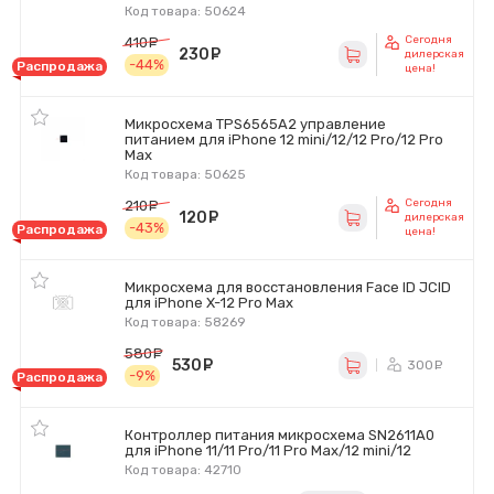
Код товара: 50624
Сегодня
410
руб.
230
руб.
дилерская
-44%
Распродажа
цена!
Микросхема TPS6565A2 управление
питанием для iPhone 12 mini/12/12 Pro/12 Pro
Max
Код товара: 50625
Сегодня
210
руб.
120
руб.
дилерская
-43%
Распродажа
цена!
Микросхема для восстановления Face ID JCID
для iPhone X-12 Pro Max
Код товара: 58269
580
руб.
530
руб.
300
ру
-9%
Распродажа
Контроллер питания микросхема SN2611A0
для iPhone 11/11 Pro/11 Pro Max/12 mini/12
Код товара: 42710