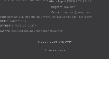
115419, Москва, ул. Вавилова, д. 3
WhatsApp
+7 (983) 232-42-32
Telegram
@axeum
E-mail
support@axeum.ru
Индивидуальный предприниматель Меньшиков Руслан Юрьевич
ИНН
701745175857
ОГРНИП
317703100109277
Города:
Москва
Томск
Кемерово
Новокузнецк
© 2009-2026 «Аксеум»
Полная версия