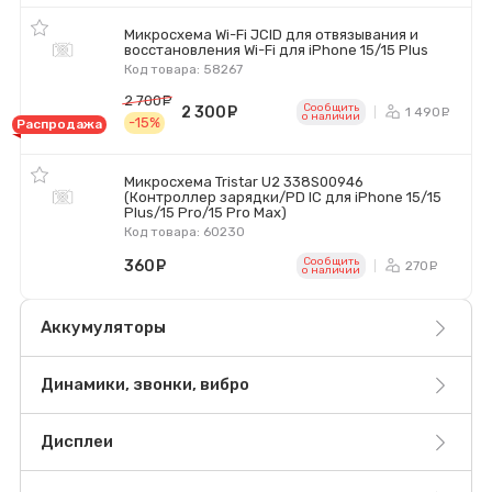
Микросхема Wi-Fi JCID для отвязывания и
восстановления Wi-Fi для iPhone 15/15 Plus
Код товара: 58267
2 700
руб.
Сообщить
2 300
руб.
1 490
р
o наличии
-15%
Распродажа
Микросхема Tristar U2 338S00946
(Контроллер зарядки/PD IC для iPhone 15/15
Plus/15 Pro/15 Pro Max)
Код товара: 60230
Сообщить
360
руб.
270
ру
o наличии
Аккумуляторы
Динамики, звонки, вибро
Дисплеи