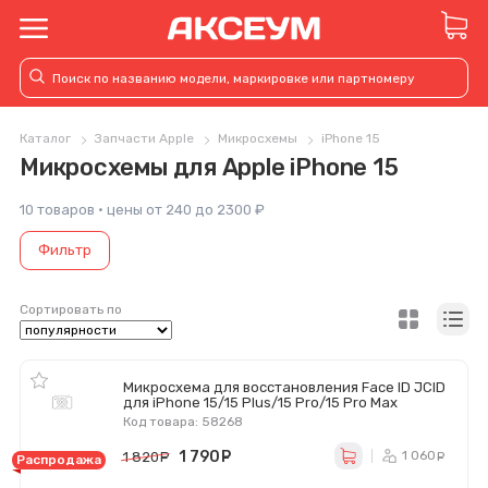
Каталог
Запчасти Apple
Микросхемы
iPhone 15
Микросхемы для Apple iPhone 15
10 товаров · цены от 240 до 2300 ₽
Фильтр
Сортировать по
Микросхема для восстановления Face ID JCID
для iPhone 15/15 Plus/15 Pro/15 Pro Max
Код товара: 58268
1 790
руб.
1 060
1 820
руб.
р
Распродажа