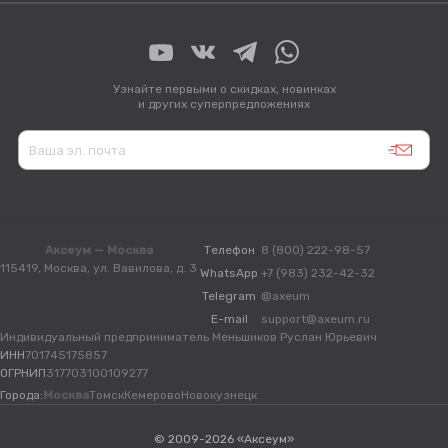
Узнайте первыми о скидках, новинках
и других суперпредложениях
Аксеум — Москва
Телефон
8 (800) 222-98-57
115419, Москва, ул. Вавилова, д. 3
WhatsApp
+7 (983) 232-42-32
Telegram
@axeum
E-mail
support@axeum.ru
Индивидуальный предприниматель Меньшиков Руслан Юрьевич
ИНН
701745175857
ОГРНИП
317703100109277
Города:
Москва
Томск
Кемерово
Новокузнецк
© 2009-2026 «Аксеум»