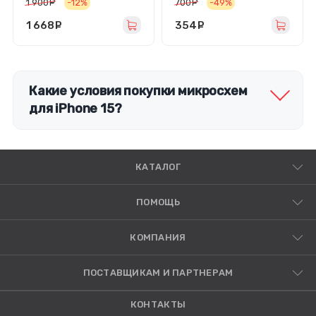
1 900
руб.
-12%
700
руб.
-49%
1 668
руб.
354
руб.
Какие условия покупки микросхем
для iPhone 15?
КАТАЛОГ
ПОМОЩЬ
КОМПАНИЯ
ПОСТАВЩИКАМ И ПАРТНЕРАМ
КОНТАКТЫ