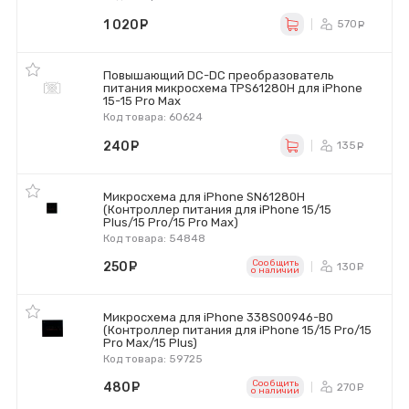
1 020
руб.
570
ру
Повышающий DC-DC преобразователь
питания микросхема TPS61280H для iPhone
15-15 Pro Max
Код товара: 60624
240
руб.
135
ру
Микросхема для iPhone SN61280H
(Контроллер питания для iPhone 15/15
Plus/15 Pro/15 Pro Max)
Код товара: 54848
Сообщить
250
руб.
130
ру
o наличии
Микросхема для iPhone 338S00946-B0
(Контроллер питания для iPhone 15/15 Pro/15
Pro Max/15 Plus)
Код товара: 59725
Сообщить
480
руб.
270
ру
o наличии