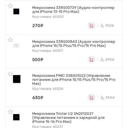
Микросхема 338S00739 (Аудио-контроллер
для iPhone 13-15 Pro Max)
Код товара: 60200
270
руб.
150
ру
Микросхема 338S00843 (Аудио-контроллер
для iPhone 15/15 Plus/15 Pro/15 Pro Max)
Код товара: 60201
500
руб.
290
ру
Микросхема PMIC 338S01022 (Управление
питанием для iPhone 15/15 Plus/15 Pro/15 Pro
Max)
Код товара: 60226
630
руб.
355
ру
Микросхема Tristar U2 SN2012027
(Управление питанием и зарядкой для
iPhone 15-16 Pro Max)
Код товара: 60231