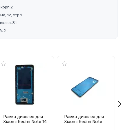
 корп.2
й, 12, стр.1
ского, 31
, 2
Рамка дисплея для
Рамка дисплея для
Ра
Xiaomi Redmi Note 14
Xiaomi Redmi Note
Xi
Pro 4G (черная)
5/Note 5 Pro
(ч