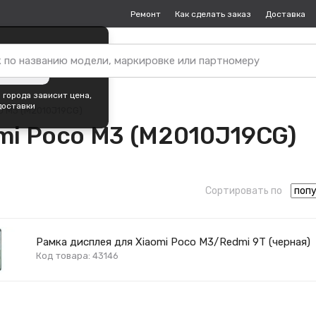
Ремонт
Как сделать заказ
Доставка
пок —
Москва
?
ть город
 города зависит цена,
доставки
o M3 (M2010J19CG)
mi Poco M3 (M2010J19CG)
Сортировать по
Рамка дисплея для Xiaomi Poco M3/Redmi 9T (черная)
Код товара: 43146