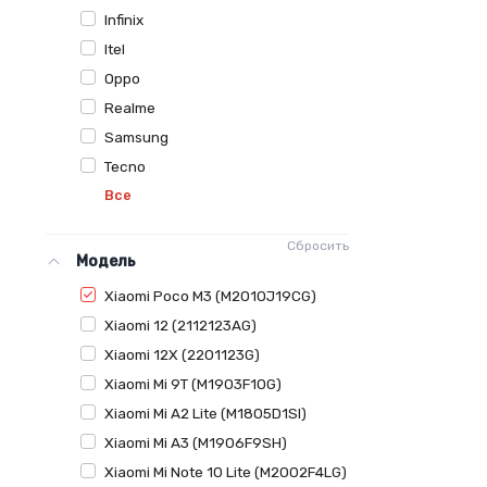
Infinix
Itel
Oppo
Realme
Samsung
Tecno
Все
Сбросить
Модель
Xiaomi Poco M3 (M2010J19CG)
Xiaomi 12 (2112123AG)
Xiaomi 12X (2201123G)
Xiaomi Mi 9T (M1903F10G)
Xiaomi Mi A2 Lite (M1805D1SI)
Xiaomi Mi A3 (M1906F9SH)
Xiaomi Mi Note 10 Lite (M2002F4LG)