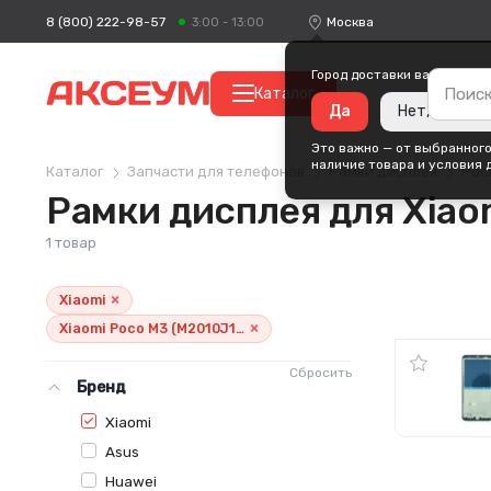
8 (800) 222-98-57
Москва
3:00 - 13:00
Город доставки ваших поку
Каталог
Да
Нет, измени
Это важно — от выбранного
наличие товара и условия 
Каталог
Запчасти для телефонов
Рамки дисплея
Poc
Рамки дисплея для Xiao
1 товар
×
Xiaomi
×
Xiaomi Poco M3 (M2010J19CG)
Сбросить
Бренд
Xiaomi
Asus
Huawei