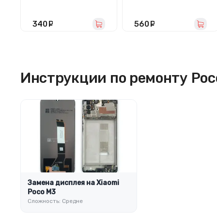
(черная)
340
руб.
560
руб.
Инструкции по ремонту Poc
Замена дисплея на Xiaomi
Poco M3
Сложность: Средне