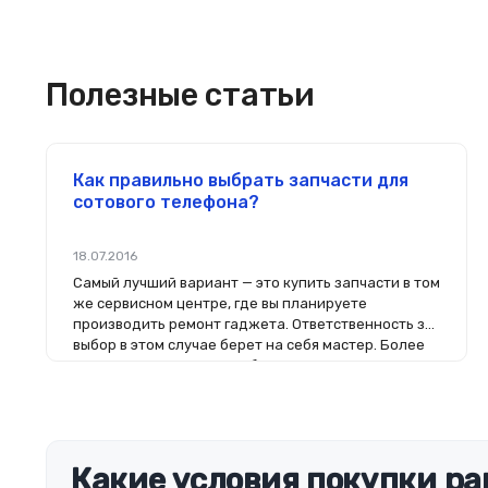
Полезные статьи
Как правильно выбрать запчасти для
сотового телефона?
18.07.2016
Самый лучший вариант — это купить запчасти в том
же сервисном центре, где вы планируете
производить ремонт гаджета. Ответственность за
выбор в этом случае берет на себя мастер. Более
того, на комплектующие будет распространяться
гарантия. Если вы планируете делать ремонт
самостоятельно, то выбор деталей определит его
качество. Желательно, чтобы перед покупкой
нового модуля старый был в руках. Так легче
сориентироваться в разъемах, элементах
Какие условия покупки ра