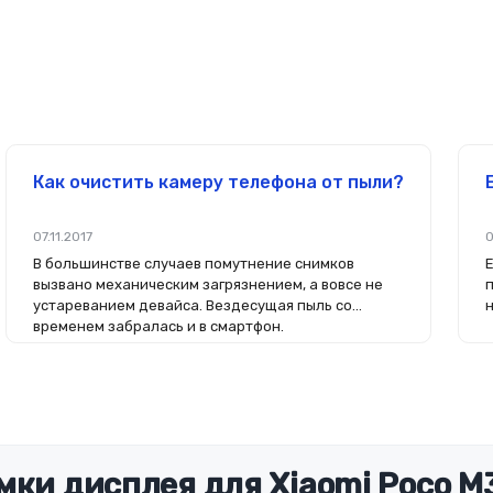
Как очистить камеру телефона от пыли?
07.11.2017
0
В большинстве случаев помутнение снимков
вызвано механическим загрязнением, а вовсе не
устареванием девайса. Вездесущая пыль со
временем забралась и в смартфон.
мки дисплея для Xiaomi Poco M