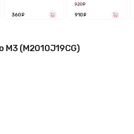
(черная)
920
руб.
360
руб.
910
руб.
o M3 (M2010J19CG)