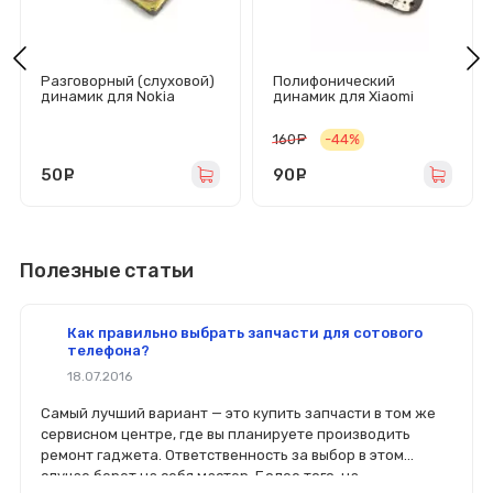
Разговорный (слуховой)
Полифонический
динамик для Nokia
динамик для Xiaomi
2/3/5/6.1/7/8 и Xiaomi
Redmi 7 в сборе
Redmi Note 5A/Note 5A
160
руб.
-44%
Prime
50
руб.
90
руб.
Полезные статьи
Как правильно выбрать запчасти для сотового
телефона?
18.07.2016
Самый лучший вариант — это купить запчасти в том же
сервисном центре, где вы планируете производить
ремонт гаджета. Ответственность за выбор в этом
случае берет на себя мастер. Более того, на