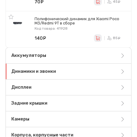
70
руб.
45
ру
Полифонический динамик для Xiaomi Poco
M3/Redmi 9T в сборе
Код товара: 41928
140
руб.
85
ру
Аккумуляторы
Динамики и звонки
Дисплеи
Задние крышки
Камеры
Корпуса, корпусные части