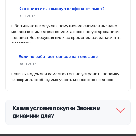
комплектующие будет распространяться гарантия. Если
вы планируете делать ремонт самостоятельно, то выбор
Как очистить камеру телефона от пыли?
деталей определит его качество. Желательно, чтобы
07.11.2017
перед покупкой нового модуля старый был в руках. Так
легче сориентироваться в разъемах, элементах
В большинстве случаев помутнение снимков вызвано
крепления, электрических параметрах и прочих
механическим загрязнением, а вовсе не устареванием
характеристиках.
девайса. Вездесущая пыль со временем забралась и в
смартфон.
Если не работает сенсор на телефоне
08.11.2017
Если вы надумали самостоятельно устранить поломку
тачскрина, необходимо учесть множество нюансов.
Какие условия покупки Звонки и
динамики для?