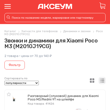
Каталог
Запчасти для телефонов
Динамики и звонки
Poco
M3 (M2010J19CG)
Звонки и динамики для Xiaomi Poco
M3 (M2010J19CG)
2 товара · цены от 70 до 140 ₽
Фильтр
Сортировать по
Разговорный (слуховой) динамик для Xiaomi
Poco M3/Redmi 9T на шлейфе
Код товара: 41426