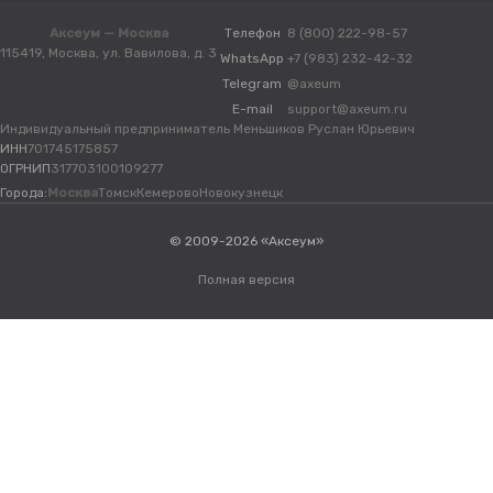
Аксеум — Москва
Телефон
8 (800) 222-98-57
115419, Москва, ул. Вавилова, д. 3
WhatsApp
+7 (983) 232-42-32
Telegram
@axeum
E-mail
support@axeum.ru
Индивидуальный предприниматель Меньшиков Руслан Юрьевич
ИНН
701745175857
ОГРНИП
317703100109277
Города:
Москва
Томск
Кемерово
Новокузнецк
© 2009-2026 «Аксеум»
Полная версия