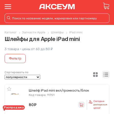
Каталог
Запчасти Apple
Шлейфы
iPad mini
Шлейфы для Apple iPad mini
3 товара · цены от 60 до 80 ₽
Фильтр
Сортировать по
Шлейф iPad mini вкл/громкость/блок
Код товара: 11751
Сегодня
80
руб.
дилерская
Распродажа
цена!