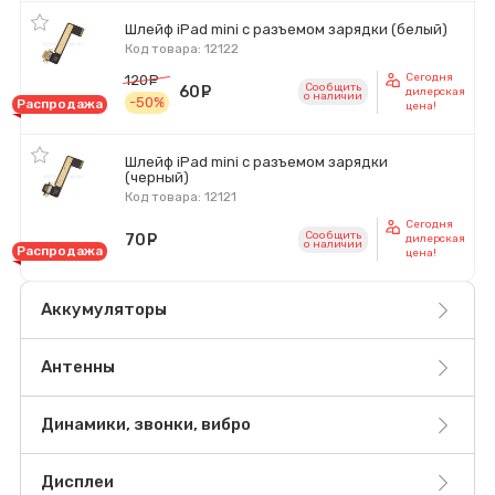
Шлейф iPad mini с разъемом зарядки (белый)
Код товара: 12122
Сегодня
120
руб.
Сообщить
60
руб.
дилерская
o наличии
-50%
Распродажа
цена!
Шлейф iPad mini с разъемом зарядки
(черный)
Код товара: 12121
Сегодня
Сообщить
70
руб.
дилерская
o наличии
Распродажа
цена!
Аккумуляторы
Антенны
Динамики, звонки, вибро
Дисплеи