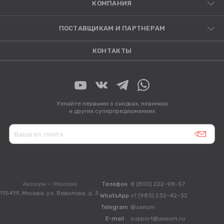
КОМПАНИЯ
ПОСТАВЩИКАМ И ПАРТНЕРАМ
КОНТАКТЫ
Узнайте первыми о скидках, новинках
и других суперпредложениях
Аксеум — Москва
Телефон
8 (800) 222-98-57
115419, Москва, ул. Вавилова, д. 3
WhatsApp
+7 (983) 232-42-32
Telegram
@axeum
E-mail
support@axeum.ru