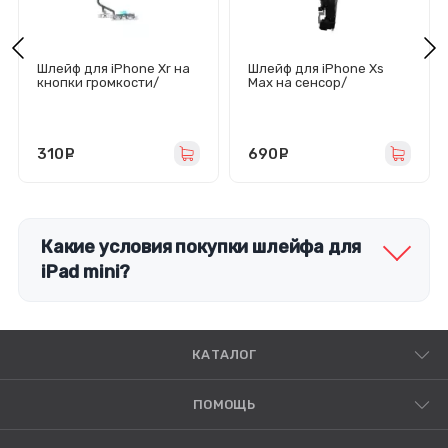
Шлейф для iPhone Xr на
Шлейф для iPhone Xs
кнопки громкости/
Max на сенсор/
включения/блокировки/
микрофон - Премиум
микрофон - Премиум
310
руб.
690
руб.
Какие условия покупки шлейфа для
iPad mini?
КАТАЛОГ
ПОМОЩЬ