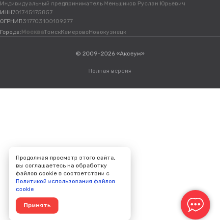
Индивидуальный предприниматель Меньшиков Руслан Юрьевич
ИНН
701745175857
ОГРНИП
317703100109277
Города:
Москва
Томск
Кемерово
Новокузнецк
© 2009-2026 «Аксеум»
Полная версия
Продолжая просмотр этого сайта,
вы соглашаетесь на обработку
файлов cookie в соответствии с
Политикой использования файлов
cookie
Принять