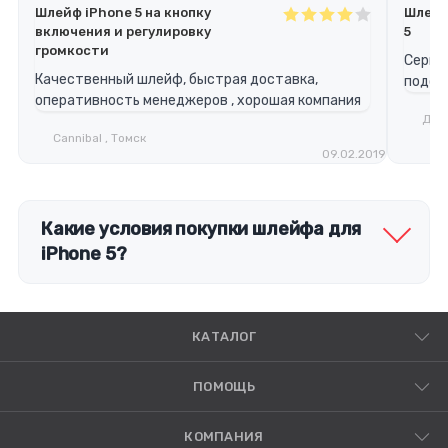
Шлейф iPhone 5 на кнопку
Шлейф
включения и регулировку
5
громкости
Серви
Качественный шлейф, быстрая доставка,
подош
оперативность менеджеров , хорошая компания
Дми
Cannibal , Томск
09.02.2019
Какие условия покупки шлейфа для
iPhone 5?
КАТАЛОГ
ПОМОЩЬ
КОМПАНИЯ