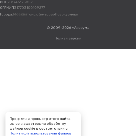
ИНН
701745175857
ОГРНИП
317703100109277
Города:
Москва
Томск
Кемерово
Новокузнецк
© 2009-2026 «Аксеум»
Полная версия
Продолжая просмотр этого сайта,
вы соглашаетесь на обработку
файлов cookie в соответствии с
Политикой использования файлов