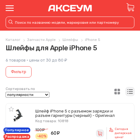
Каталог
Запчасти Apple
Шлейфы
iPhone 5
Шлейфы для Apple iPhone 5
6 товаров · цены от 30 до 80 ₽
Фильтр
Сортировать по
Шлейф iPhone 5 с разъемом зарядки и
разъем гарнитуры (черный) - Оригинал
Код товара: 10818
Сегодня
100
руб.
Популярное
60
руб.
дилерская
-40%
Распродажа
цена!