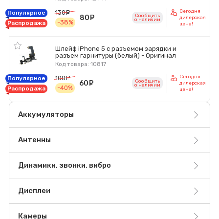
Сегодня
130
руб.
Популярное
Сообщить
80
руб.
дилерская
o наличии
-38%
Распродажа
цена!
Шлейф iPhone 5 с разъемом зарядки и
разъем гарнитуры (белый) - Оригинал
Код товара: 10817
Сегодня
100
руб.
Популярное
Сообщить
60
руб.
дилерская
o наличии
-40%
Распродажа
цена!
Аккумуляторы
Антенны
Динамики, звонки, вибро
Дисплеи
Камеры