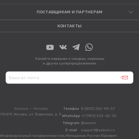
ПОСТАВЩИКАМ И ПАРТНЕРАМ
КОНТАКТЫ
Узнайте первыми о скидках, новинках
и других суперпредложениях
Аксеум — Москва
Телефон
8 (800) 222-98-57
115419, Москва, ул. Вавилова, д. 3
WhatsApp
+7 (983) 232-42-32
Telegram
@axeum
E-mail
support@axeum.ru
Индивидуальный предприниматель Меньшиков Руслан Юрьевич