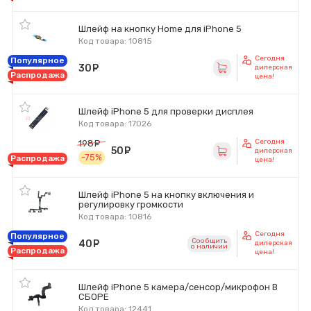
Шлейф на кнопку Home для iPhone 5
Код товара: 10815
Сегодня
Популярное
30
руб.
дилерская
Распродажа
цена!
Шлейф iPhone 5 для проверки дисплея
Код товара: 17026
Сегодня
198
руб.
50
руб.
дилерская
-75%
Распродажа
цена!
Шлейф iPhone 5 на кнопку включения и
регулировку громкости
Код товара: 10816
Сегодня
Популярное
Сообщить
40
руб.
дилерская
o наличии
Распродажа
цена!
Шлейф iPhone 5 камера/сенсор/микрофон В
СБОРЕ
Код товара: 12441