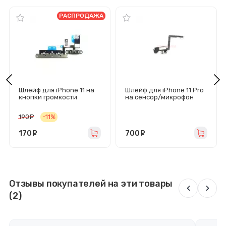
РАСПРОДАЖА
Шлейф для iPhone 11 на
Шлейф для iPhone 11 Pro
кнопки громкости
на сенсор/микрофон
190
руб.
-11%
170
руб.
700
руб.
Отзывы покупателей на эти товары
‹
›
(2)