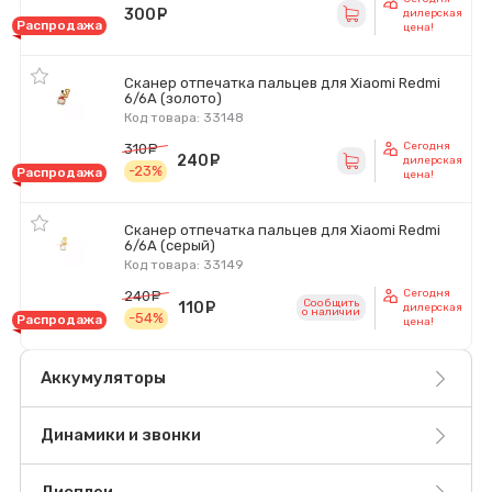
300
руб.
дилерская
Распродажа
цена!
Сканер отпечатка пальцев для Xiaomi Redmi
6/6A (золото)
Код товара: 33148
Сегодня
310
руб.
240
руб.
дилерская
-23%
Распродажа
цена!
Сканер отпечатка пальцев для Xiaomi Redmi
6/6A (серый)
Код товара: 33149
Сегодня
240
руб.
Сообщить
110
руб.
дилерская
o наличии
-54%
Распродажа
цена!
Аккумуляторы
Динамики и звонки