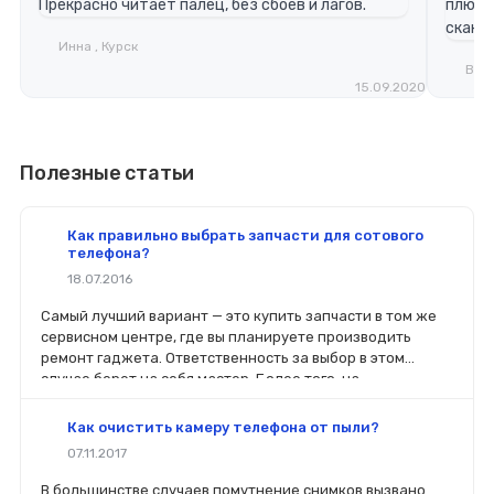
Прекрасно читает палец, без сбоев и лагов.
плюс д
сканер
Инна , Курск
Воло
15.09.2020
Полезные статьи
Как правильно выбрать запчасти для сотового
телефона?
18.07.2016
Самый лучший вариант — это купить запчасти в том же
сервисном центре, где вы планируете производить
ремонт гаджета. Ответственность за выбор в этом
случае берет на себя мастер. Более того, на
комплектующие будет распространяться гарантия. Если
вы планируете делать ремонт самостоятельно, то выбор
Как очистить камеру телефона от пыли?
деталей определит его качество. Желательно, чтобы
07.11.2017
перед покупкой нового модуля старый был в руках. Так
легче сориентироваться в разъемах, элементах
В большинстве случаев помутнение снимков вызвано