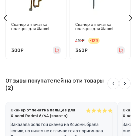
Сканер отпечатка
Сканер отпечатка
пальцев для Xiaomi
пальцев для Xiaomi
Redmi Note 11 Pro
Redmi Note
4G/5G/Poco X4 Pro 5G
10/10S/10T/Poco M3 Pro
410
руб.
-12%
(голубой)
5G (серый)
300
руб.
360
руб.
Отзывы покупателей на эти товары
‹
›
(2)
Сканер отпечатка пальцев для
Скане
Xiaomi Redmi 6/6A (золото)
Xiaomi
Заказала золотой сканер на Ксиоми, брала
Заказ
копию, но ничем не отличается от оригинала.
мне на