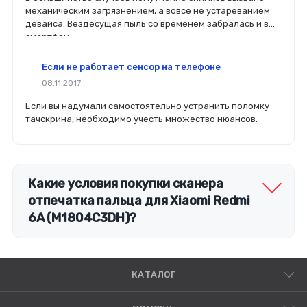
крепления, электрических параметрах и прочих
механическим загрязнением, а вовсе не устареванием
характеристиках.
девайса. Вездесущая пыль со временем забралась и в
смартфон.
Если не работает сенсор на телефоне
08.11.2017
Если вы надумали самостоятельно устранить поломку
тачскрина, необходимо учесть множество нюансов.
Какие условия покупки сканера
отпечатка пальца для Xiaomi Redmi
6A (M1804C3DH)?
КАТАЛОГ