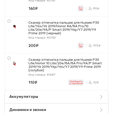
Код товара: 40761
160
руб.
85
ру
Сканер отпечатка пальцев для Huawei P30
Lite/Y6s/Y6 2019/Honor 8A/8A Pro/10
Lite/20e/9A/P Smart 2019/Y6p/Y7 2019/Y9
Prime 2019 (черный)
Код товара: 40762
200
руб.
105
ру
Сканер отпечатка пальцев для Huawei P30
Lite/Honor 10 Lite/20e/8A/8A Pro/9A/P Smart
2019/Y6 2019/Y6p/Y6s/Y7 2019/Y9 Prime 2019
(голубой)
Код товара: 41287
Сообщить
110
руб.
70
ру
o наличии
Аккумуляторы
Динамики и звонки