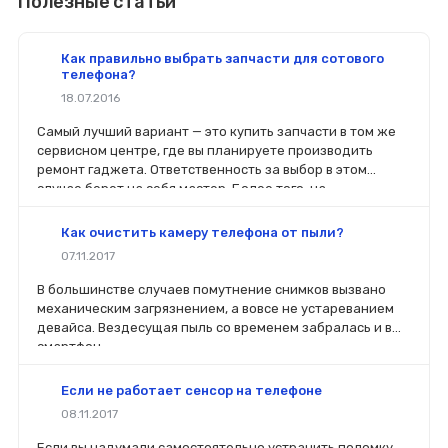
Полезные статьи
Как правильно выбрать запчасти для сотового
телефона?
18.07.2016
Самый лучший вариант — это купить запчасти в том же
сервисном центре, где вы планируете производить
ремонт гаджета. Ответственность за выбор в этом
случае берет на себя мастер. Более того, на
комплектующие будет распространяться гарантия. Если
вы планируете делать ремонт самостоятельно, то выбор
Как очистить камеру телефона от пыли?
деталей определит его качество. Желательно, чтобы
07.11.2017
перед покупкой нового модуля старый был в руках. Так
легче сориентироваться в разъемах, элементах
В большинстве случаев помутнение снимков вызвано
крепления, электрических параметрах и прочих
механическим загрязнением, а вовсе не устареванием
характеристиках.
девайса. Вездесущая пыль со временем забралась и в
смартфон.
Если не работает сенсор на телефоне
08.11.2017
Если вы надумали самостоятельно устранить поломку