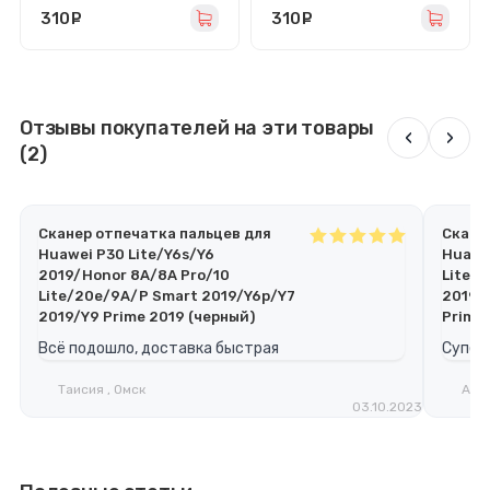
310
руб.
310
руб.
Отзывы покупателей на эти товары
‹
›
(2)
Сканер отпечатка пальцев для
Скане
Huawei P30 Lite/Y6s/Y6
Huawei
2019/Honor 8A/8A Pro/10
Lite/
Lite/20e/9A/P Smart 2019/Y6p/Y7
2019/
2019/Y9 Prime 2019 (черный)
Prime 
Всё подошло, доставка быстрая
Супер
Таисия , Омск
Анар
03.10.2023