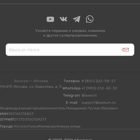
Узнайте первыми о скидках, новинках
и других суперпредложениях
Аксеум — Москва
Телефон
8 (800) 222-98-57
115419, Москва, ул. Вавилова, д. 3
WhatsApp
+7 (983) 232-42-32
Telegram
@axeum
E-mail
support@axeum.ru
Индивидуальный предприниматель Меньшиков Руслан Юрьевич
ИНН
701745175857
ОГРНИП
317703100109277
Города:
Москва
Томск
Кемерово
Новокузнецк