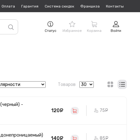
Оплата
Гарантия
Система скидок
Франшиза
Контакты
Статус
Избранное
Корзина
Войти
Товаров
(черный) -
120
руб.
75
руб.
водонепроницаемый)
140
руб.
85
руб.