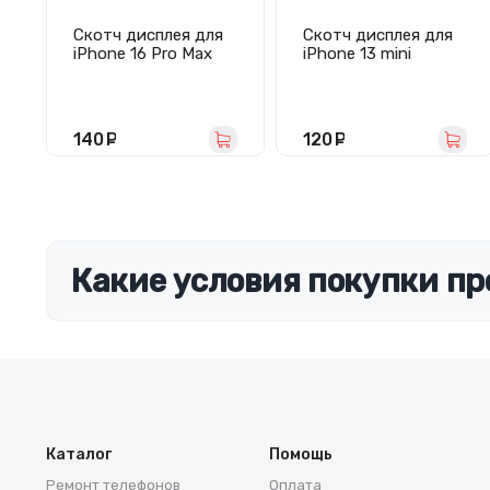
Скотч дисплея для
Скотч дисплея для
iPhone 16 Pro Max
iPhone 13 mini
водонепроницаемый
водонепроницаемый
(черный) - Премиум
(черный) - Премиум
140
руб.
120
руб.
Какие условия покупки пр
Каталог
Помощь
Ремонт телефонов
Оплата