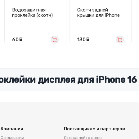
Водозащитная
Скотч задней
проклейка (скотч)
крышки для iPhone
для дисплея iPhone
16 - Премиум
8 Plus (белый)
(водонепроницаемы
й)
60
руб.
130
руб.
оклейки дисплея для iPhone 16 
Компания
Поставщикам и партнерам
О компании
Отправляйте ваше