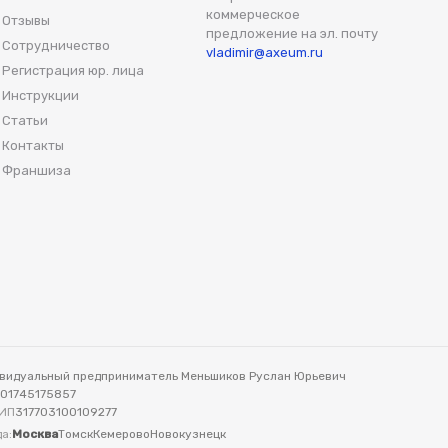
коммерческое
Отзывы
предложение на эл. почту
Сотрудничество
vladimir@axeum.ru
Регистрация юр. лица
Инструкции
Статьи
Контакты
Франшиза
видуальный предприниматель Меньшиков Руслан Юрьевич
701745175857
ИП
317703100109277
а:
Москва
Томск
Кемерово
Новокузнецк