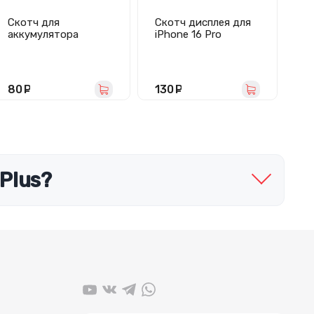
Скотч для
Скотч дисплея для
Ск
аккумулятора
iPhone 16 Pro
дл
iPhone Xr
водонепроницаемый
(черный) - Премиум
80
руб.
130
руб.
6
Plus?