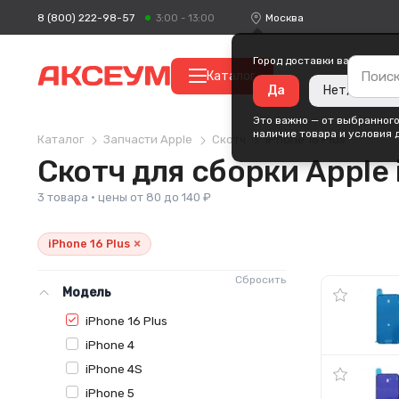
8 (800) 222-98-57
Москва
3:00 - 13:00
Город доставки ваших поку
Каталог
Да
Нет, измени
Это важно — от выбранного
наличие товара и условия 
Каталог
Запчасти Apple
Скотч
iPhone 16 Plus
Скотч для сборки Apple 
3 товара · цены от 80 до 140 ₽
×
iPhone 16 Plus
Сбросить
Модель
iPhone 16 Plus
iPhone 4
iPhone 4S
iPhone 5