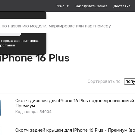
Ремонт
Как сделать заказ
Доставка
пок —
Москва
?
ть город
 города зависит цена,
доставки
iPhone 16 Plus
Сортировать по
Скотч дисплея для iPhone 16 Plus водонепроницаемый 
Премиум
Код товара: 54004
Скотч задней крышки для iPhone 16 Plus - Премиум (