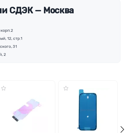
и СДЭК — Москва
 корп.2
й, 12, стр.1
ского, 31
, 2