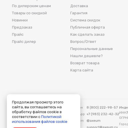
По дилерским ценам
Доставка
Товары со скидкой
Гарантия
Новинки
Система скидок
Предзаказ
Публичная оферта
Прайс
Как сделать заказ
Прайс дилер
Вопрос/Ответ
Персональные данные
Нашли дешевле?
Возврат товара
Карта сайта
Продолжая просмотр этого
сайта, вы соглашаетесь на
Аксеум — Москва
Телефон
8 (800) 222-98-57
Инди
обработку файлов cookie в
115419, Москва, ул. Вавилова, д. 3
ИНН
WhatsApp
+7 (983) 232-42-32
соответствии с
Политикой
ОГРН
Telegram
@axeum
использования файлов cookie
Город
E-mail
support@axeum.ru