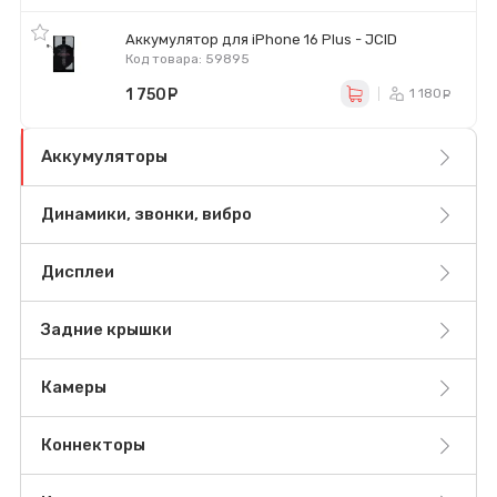
Аккумулятор для iPhone 16 Plus - JCID
Код товара: 59895
1 750
руб.
1 180
р
Аккумуляторы
Динамики, звонки, вибро
Дисплеи
Задние крышки
Камеры
Коннекторы