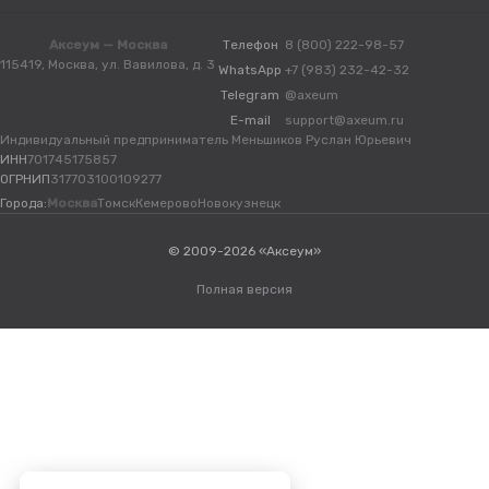
Аксеум — Москва
Телефон
8 (800) 222-98-57
115419, Москва, ул. Вавилова, д. 3
WhatsApp
+7 (983) 232-42-32
Telegram
@axeum
E-mail
support@axeum.ru
Индивидуальный предприниматель Меньшиков Руслан Юрьевич
ИНН
701745175857
ОГРНИП
317703100109277
Города:
Москва
Томск
Кемерово
Новокузнецк
© 2009-2026 «Аксеум»
Полная версия