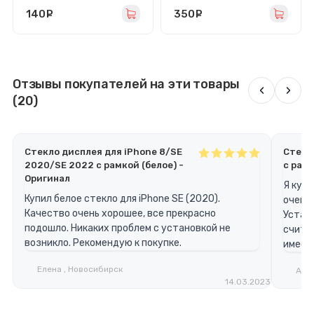
140
руб.
350
руб.
Отзывы покупателей на эти товары
‹
›
(20)
Стекло дисплея для iPhone 8/SE
Стекло
2020/SE 2022 с рамкой (белое) -
с рамк
Оригинал
Я купи
Купил белое стекло для iPhone SE (2020).
очень
Качество очень хорошее, все прекрасно
Устано
подошло. Никаких проблем с установкой не
считаю
возникло. Рекомендую к покупке.
имеет
Елена , Новосибирск
Андр
14.03.2023