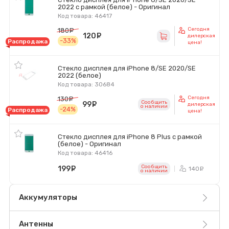
2022 с рамкой (белое) - Оригинал
Код товара: 46417
Сегодня
180
руб.
120
руб.
дилерская
-33%
Распродажа
цена!
Стекло дисплея для iPhone 8/SE 2020/SE
2022 (белое)
Код товара: 30684
Сегодня
130
руб.
Сообщить
99
руб.
дилерская
o наличии
-24%
Распродажа
цена!
Стекло дисплея для iPhone 8 Plus с рамкой
(белое) - Оригинал
Код товара: 46416
Сообщить
199
руб.
140
ру
o наличии
Аккумуляторы
Антенны