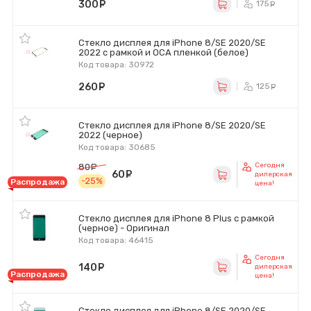
300
руб.
175
ру
Стекло дисплея для iPhone 8/SE 2020/SE
2022 с рамкой и OCA пленкой (белое)
Код товара: 30972
260
руб.
125
ру
Стекло дисплея для iPhone 8/SE 2020/SE
2022 (черное)
Код товара: 30685
Сегодня
80
руб.
60
руб.
дилерская
-25%
Распродажа
цена!
Стекло дисплея для iPhone 8 Plus с рамкой
(черное) - Оригинал
Код товара: 46415
Сегодня
140
руб.
дилерская
Распродажа
цена!
Стекло дисплея для iPhone 8/SE 2020/SE