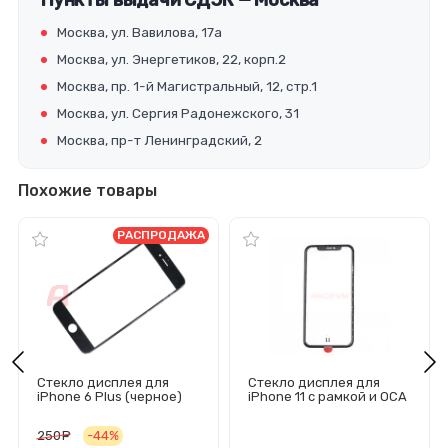
Пункты выдачи СДЭК — Москва
Москва, ул. Вавилова, 17а
Москва, ул. Энергетиков, 22, корп.2
Москва, пр. 1-й Магистральный, 12, стр.1
Москва, ул. Сергия Радонежского, 31
Москва, пр-т Ленинградский, 2
Похожие товары
РАСПРОДАЖА
Стекло дисплея для
Стекло дисплея для
iPhone 6 Plus (черное)
iPhone 11 с рамкой и OCA
пленкой (черное)
250
руб.
-44%