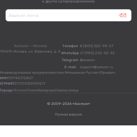
и других суперпредложениях
Аксеум — Москва
Телефон
8 (800) 222-98-57
115419, Москва, ул. Вавилова, д. 3
WhatsApp
+7 (983) 232-42-32
Telegram
@axeum
E-mail
support@axeum.ru
Индивидуальный предприниматель Меньшиков Руслан Юрьевич
ИНН
701745175857
ОГРНИП
317703100109277
Города:
Москва
Томск
Кемерово
Новокузнецк
© 2009-2026 «Аксеум»
Полная версия