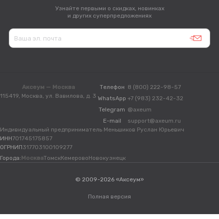
Узнайте первыми о скидках, новинках
и других суперпредложениях
Аксеум — Москва
Телефон
8 (800) 222-98-57
115419, Москва, ул. Вавилова, д. 3
WhatsApp
+7 (983) 232-42-32
Telegram
@axeum
E-mail
support@axeum.ru
Индивидуальный предприниматель Меньшиков Руслан Юрьевич
ИНН
701745175857
ОГРНИП
317703100109277
Города:
Москва
Томск
Кемерово
Новокузнецк
© 2009-2026 «Аксеум»
Полная версия