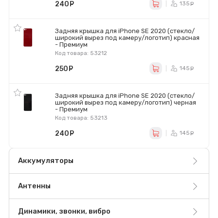
240
руб.
135
ру
Задняя крышка для iPhone SE 2020 (стекло/
широкий вырез под камеру/логотип) красная
- Премиум
Код товара: 53212
250
руб.
145
ру
Задняя крышка для iPhone SE 2020 (стекло/
широкий вырез под камеру/логотип) черная
- Премиум
Код товара: 53213
240
руб.
145
ру
Аккумуляторы
Антенны
Динамики, звонки, вибро