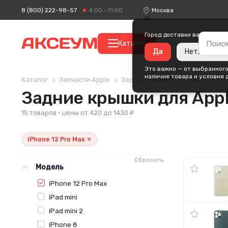
8 (800) 222-98-57
Москва
4:00 - 11:00
Город доставки ваших поку
Каталог
Да
Нет, измени
Это важно — от выбранного
наличие товара и условия 
Каталог
Запчасти Apple
Задние крышки
iPhone 12 Pr
Задние крышки для Appl
15 товаров · цены от 420 до 1430 ₽
×
iPhone 12 Pro Max
Сбросить
Модель
iPhone 12 Pro Max
iPad mini
iPad mini 2
iPhone 8