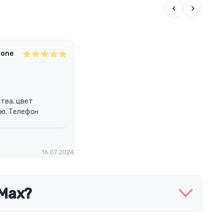
‹
›
hone
тва, цвет
ю. Телефон
16.07.2024
 Max?