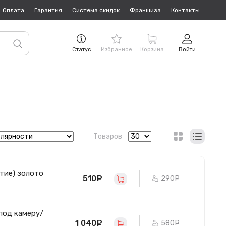
Оплата
Гарантия
Система скидок
Франшиза
Контакты
Статус
Избранное
Корзина
Войти
Товаров
стие) золото
510
руб.
290
руб.
 под камеру/
1 040
руб.
580
руб.