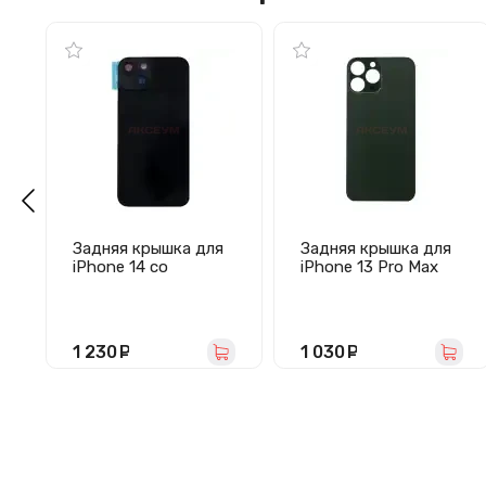
Задняя крышка для
Задняя крышка для
iPhone 14 со
iPhone 13 Pro Max
стеклом камеры
(стекло/широкий
(стекло/логотип)
вырез под камеру/
черная - Премиум
логотип) зеленая -
Премиум
1 230
руб.
1 030
руб.