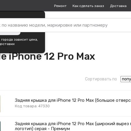
Ремонт
Как сделать заказ
Доставка
пок —
Москва
?
ть город
 города зависит цена,
доставки
o Max
e iPhone 12 Pro Max
Сортировать по
Задняя крышка для iPhone 12 Pro Max (большое отвер
Код товара: 47330
Задняя крышка для iPhone 12 Pro Max (широкий вырез
логотип) серая - Премиум