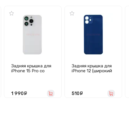
Задняя крышка для
Задняя крышка для
iPhone 15 Pro со
iPhone 12 (широкий
стеклом камеры
вырез под камеру/
(белая) - Премиум
логотип) синяя -
Премиум
1 990
руб.
510
руб.