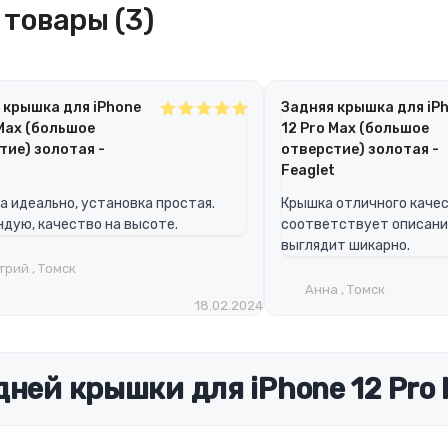
товары (3)
 крышка для iPhone
Задняя крышка для iP
 Max (большое
12 Pro Max (большое
тие) золотая -
отверстие) золотая -
t
Feaglet
 идеально, установка простая.
Крышка отличного качес
дую, качество на высоте.
соответствует описани
выглядит шикарно.
рий , Томск
Анна , Томск
18.02.2024
дней крышки для iPhone 12 Pro