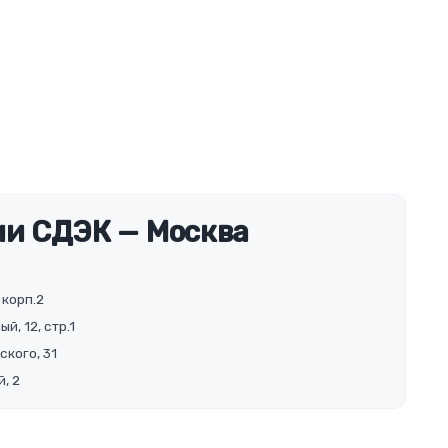
и СДЭК — Москва
 корп.2
й, 12, стр.1
ского, 31
, 2