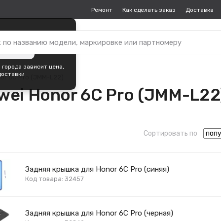
Ремонт
Как сделать заказ
Доставка
пок —
Москва
?
ть город
 города зависит цена,
доставки
or 6C Pro (JMM-L22)
ei Honor 6C Pro (JMM-L22
Сортировать по
Задняя крышка для Honor 6C Pro (синяя)
Код товара: 32457
Задняя крышка для Honor 6C Pro (черная)