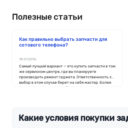
Полезные статьи
Как правильно выбрать запчасти для
сотового телефона?
18.07.2016
Самый лучший вариант — это купить запчасти в том
же сервисном центре, где вы планируете
производить ремонт гаджета. Ответственность за
выбор в этом случае берет на себя мастер. Более
того, на комплектующие будет распространяться
гарантия. Если вы планируете делать ремонт
самостоятельно, то выбор деталей определит его
качество. Желательно, чтобы перед покупкой
нового модуля старый был в руках. Так легче
сориентироваться в разъемах, элементах
Какие условия покупки за
крепления, электрических параметрах и прочих
характеристиках.