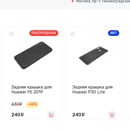
Москва, пр-т Ленинградский
РАСПРОДАЖА
ХИТ
Задняя крышка для
Задняя крышка для
Huawei Y5 2019
Huawei P30 Lite
(черная)
(черная)
430
руб.
-44%
240
руб.
240
руб.