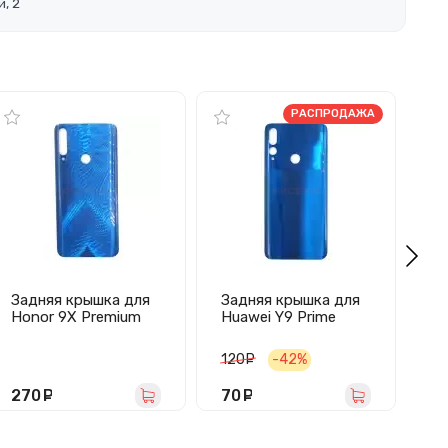
, 2
РАСПРОДАЖА
Задняя крышка для
Задняя крышка для
За
Honor 9X Premium
Huawei Y9 Prime
Hu
(синяя)
2019 (синяя)
(с
120
руб.
-42%
2
270
руб.
70
руб.
1