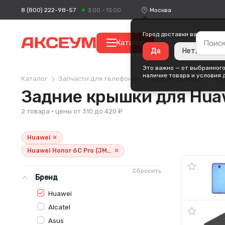
8 (800) 222-98-57
Москва
3:00 - 13:00
Город доставки ваших поку
Каталог
Да
Нет, измени
Это важно — от выбранного
наличие товара и условия 
Каталог
Запчасти для телефонов
Задние крышки
Hon
Задние крышки для Huaw
2 товара · цены от 310 до 420 ₽
×
Huawei
×
Huawei Honor 6C Pro (JMM-L22)
Сбросить
Бренд
Huawei
Alcatel
Asus