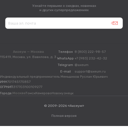
Узнайте первыми о скидках, новинках
и других суперпредложениях
Аксеум — Москва
Телефон
8 (800) 222-98-57
115419, Москва, ул. Вавилова, д. 3
WhatsApp
+7 (983) 232-42-32
Telegram
@axeum
E-mail
support@axeum.ru
Индивидуальный предприниматель Меньшиков Руслан Юрьевич
ИНН
701745175857
ОГРНИП
317703100109277
Города:
Москва
Томск
Кемерово
Новокузнецк
© 2009-2026 «Аксеум»
Полная версия