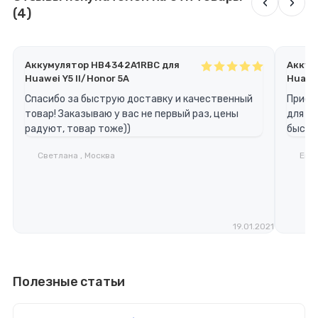
‹
›
(4)
Аккумулятор HB4342A1RBC для
Аккум
Huawei Y5 II/Honor 5A
Huawei
Спасибо за быструю доставку и качественный
Приоб
товар! Заказываю у вас не первый раз, цены
для с
радуют, товар тоже))
быстр
Светлана , Москва
Евге
19.01.2021
Полезные статьи