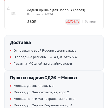
Задняя крышка для Honor 5A (белая)
Код товара: 26724
Сообщить
260
руб.
180
ру
o наличии
Доставка
Отправка по всей России в день заказа
В соседние регионы — 3–4 дня, от 269 ₽
Гарантия 90 дней на онлайн-заказы
Пункты выдачи СДЭК — Москва
Москва, ул. Вавилова, 17а
Москва, ул. Энергетиков, 22, корп.2
Москва, пр. 1-й Магистральный, 12, стр.1
Москва, ул. Сергия Радонежского, 31