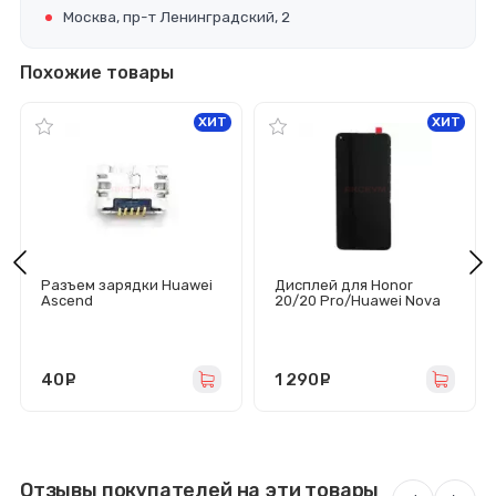
Москва, пр-т Ленинградский, 2
Похожие товары
ХИТ
ХИТ
Разъем зарядки Huawei
Дисплей для Honor
Ascend
20/20 Pro/Huawei Nova
P6/G6/G610/G630/G710/
5T (YAL-L21) с
G730/G750 Honor
тачскрином (черный)
3X/Honor 3C
40
руб.
1 290
руб.
Отзывы покупателей на эти товары