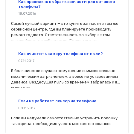
Как правильно выбрать запчасти для сотового
телефона?
18.07.2016
Самый лучший вариант — это купить запчасти в том же
сервисном центре, где вы планируете производить
ремонт гаджета. Ответственность за выбор в этом
случае берет на себя мастер. Более того, на
комплектующие будет распространяться гарантия. Если
вы планируете делать ремонт самостоятельно, то выбор
Как очистить камеру телефона от пыли?
деталей определит его качество. Желательно, чтобы
07.11.2017
перед покупкой нового модуля старый был в руках. Так
легче сориентироваться в разъемах, элементах
В большинстве случаев помутнение снимков вызвано
крепления, электрических параметрах и прочих
механическим загрязнением, а вовсе не устареванием
характеристиках.
девайса. Вездесущая пыль со временем забралась и в
смартфон.
Если не работает сенсор на телефоне
08.11.2017
Если вы надумали самостоятельно устранить поломку
тачскрина, необходимо учесть множество нюансов.