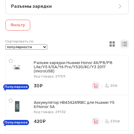
Разъемы зарядки
Фильтр
Сортировать по
Разъем зарядки Huawei Honor 4X/P8/P8
Lite/Y5 II/5A/Y6 Pro/Y520/4C/Y3 2017
(microUSB)
Код товара: 21759
30
руб.
20
ру
Популярное
Аккумулятор HB4342A1RBC для Huawei Y5
II/Honor 5A
Код товара: 29132
420
руб.
230
ру
Популярное