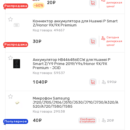
20
руб.
дилерская
-60%
Распродажа
цена!
Коннектор аккумулятора для Huawei P Smart
Z/Honor 9X/9X Premium
Код товара: 49657
Сегодня
30
руб.
дилерская
Распродажа
цена!
Аккумулятор HB446486ECW для Huawei P
Smart Z/Y9 Prime 2019/Y9s/Honor 9X/9X
Premium - JCID
Код товара: 59537
1 040
руб.
590
ру
Микрофон Samsung
J120/J105/J106/J510/J530/J710/J730/A320/A
520/A720/T580/T585
Код товара: 29538
Сообщить
40
руб.
20
ру
Популярное
o наличии