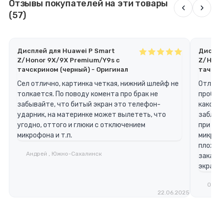
Отзывы покупателей на эти товары
‹
›
(57)
Дисплей для Huawei P Smart
Диспл
Z/Honor 9X/9X Premium/Y9s с
Z/Hon
тачскрином (черный) - Оригинал
тачск
Сел отлично, картинка четкая, нижний шлейф не
Отлич
толкается. По поводу комента про брак не
пробле
забывайте, что битый экран это телефон-
какое-
ударник, на материнке может вылететь, что
забло
угодно, оттого и глюки с отключением
при з
микрофона и т.п.
микро
плохой
Андрей , Южно-Сахалинск
заказ
экран,
Орле
22.06.2025