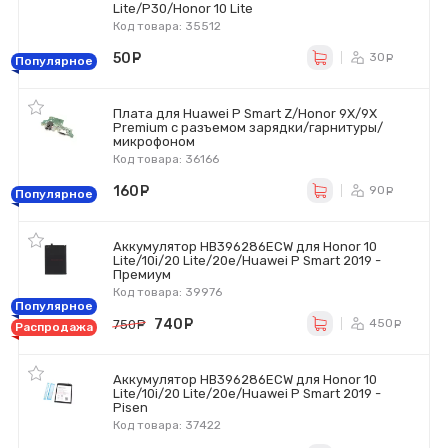
Lite/P30/Honor 10 Lite
Код товара: 35512
50
руб.
30
ру
Популярное
Плата для Huawei P Smart Z/Honor 9X/9X
Premium с разъемом зарядки/гарнитуры/
микрофоном
Код товара: 36166
160
руб.
90
ру
Популярное
Аккумулятор HB396286ECW для Honor 10
Lite/10i/20 Lite/20e/Huawei P Smart 2019 -
Премиум
Код товара: 39976
Популярное
740
руб.
450
750
руб.
ру
Распродажа
Аккумулятор HB396286ECW для Honor 10
Lite/10i/20 Lite/20e/Huawei P Smart 2019 -
Pisen
Код товара: 37422