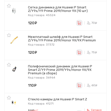
Сетка динамика для Huawei P Smart
Z/Y9s/Y9 Prime 2019/Honor 9X (10 шт)
Код товара: 45524
120
руб.
70
ру
Межплатный шлейф для Huawei P Smart
Z/Y9s/Y9 Prime 2019/Honor 9X/9X Premium
Код товара: 37372
120
руб.
75
ру
Полифонический динамик для Huawei P
Smart Z/Y9 Prime 2019/Y9s/Honor 9X/9X
Premium (в сборе)
Код товара: 36964
110
руб.
60
ру
Стекло камеры для Huawei P Smart Z
Код товара: 41271
Сегодня
50
руб.