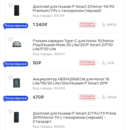
Дисплей для Huawei P Smart Z/Honor 9X/9X
Premium/Y9s с тачскрином (черный)
Код товара: 34734
Сообщить
1 240
руб.
880
ру
Популярное
o наличии
Разъем зарядки Type-C для Honor 10/Honor
Play/Huawei Mate 20 Lite/20/P Smart Z/P30
Lite/P20 Lite
Код товара: 35097
Сообщить
50
руб.
30
ру
Популярное
o наличии
Аккумулятор HB396286ECW для Honor 10
Lite/10i/20 Lite/20e/Huawei P Smart 2019
Код товара: 35556
Сообщить
670
руб.
385
ру
Популярное
o наличии
Дисплей для Huawei P Smart Z/Y9s/Y9 Prime
2019/Honor 9X с тачскрином (черный) -
Стандарт
Код товара: 42506