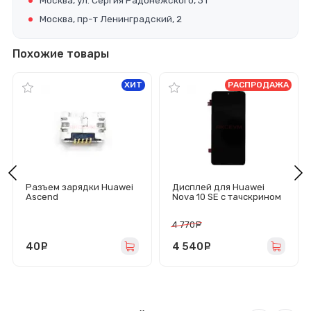
Москва, ул. Сергия Радонежского, 31
Москва, пр-т Ленинградский, 2
Похожие товары
ХИТ
РАСПРОДАЖА
Разъем зарядки Huawei
Дисплей для Huawei
Ascend
Nova 10 SE с тачскрином
P6/G6/G610/G630/G710/
(черный) - Оригинал
G730/G750 Honor
4 770
руб.
3X/Honor 3C
40
руб.
4 540
руб.