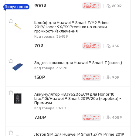
Сообщить
900
руб.
600
ру
Популярное
o наличии
Шлейф для Huawei P Smart Z/Y9 Prime
2019/Honor 9X/9X Premium на кнопки
громкости/включения
Код товара: 36489
Сообщить
70
руб.
45
ру
o наличии
Задняя крышка для Huawei P Smart Z (синяя)
Код товара: 35190
Сообщить
150
руб.
90
ру
o наличии
Аккумулятор HB396286ECW для Honor 10
Lite/10i/Huawei P Smart 2019/20e (коробка) -
Премиум
Код товара: 51681
Сообщить
730
руб.
405
ру
o наличии
Лоток SIM для Huawei P Smart Z/Y9 Prime 2019