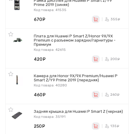
Рамка дисплея для Huawei P Smart Z/Y9
Prime 2019 (синяя)
Код товара: 41535
670
руб.
355
ру
Плата для Huawei P Smart Z/Honor 9X/9X
Premium с разъемом зарядки/гарнитуры -
Премиум
Код товара: 42615
420
руб.
200
ру
Камера для Honor 9X/9X Premium/Huawei P
Smart Z/Y9 Prime 2019 (передняя)
Код товара: 40280
460
руб.
260
ру
Задняя крышка для Huawei P Smart Z (черная)
Код товара: 35191
250
руб.
135
ру