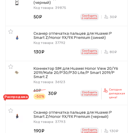
(черный)
Код товара: 39875
Сообщить
50
руб.
30
ру
o наличии
Сканер отпечатка пальцев для Huawei P
Smart Z/Honor 9X/9X Premium (синий)
Код товара: 37792
Сообщить
130
руб.
80
ру
o наличии
Коннектор SIM для Huawei Honor View 20/Y6
2019/Mate 20/P30/P30 Lite/P Smart 2019/P
Smart Z
Код товара: 36123
Сегодня
60
руб.
Сообщить
30
руб.
дилерская
o наличии
-50%
Распродажа
цена!
Сканер отпечатка пальцев для Huawei P
Smart Z/Honor 9X/9X Premium (черный)
Код товара: 37793
Сообщить
190
руб.
130
ру
o наличии