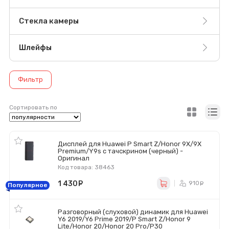
Стекла камеры
Шлейфы
Фильтр
Сортировать по
Дисплей для Huawei P Smart Z/Honor 9X/9X
Premium/Y9s с тачскрином (черный) -
Оригинал
Код товара: 38463
1 430
руб.
910
ру
Популярное
Разговорный (слуховой) динамик для Huawei
Y6 2019/Y6 Prime 2019/P Smart Z/Honor 9
Lite/Honor 20/Honor 20 Pro/P30