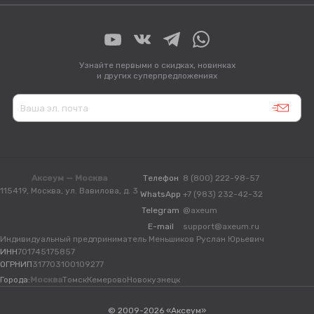
Узнайте первыми о скидках, новинках
и других суперпредложениях
Аксеум — Москва
Телефон
8 (800) 222-98-57
115419, Москва, ул. Вавилова, д. 3
WhatsApp
+7 (983) 232-42-32
Telegram
@axeum
E-mail
support@axeum.ru
Индивидуальный предприниматель Меньшиков Руслан Юрьевич
ИНН
701745175857
ОГРНИП
317703100109277
Города:
Москва
Томск
Кемерово
Новокузнецк
© 2009-2026 «Аксеум»