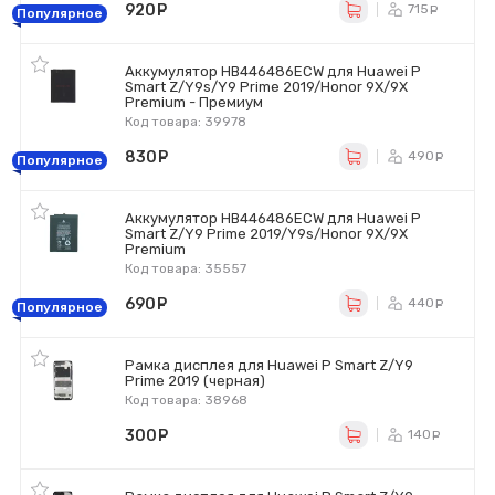
920
руб.
715
ру
Популярное
Аккумулятор HB446486ECW для Huawei P
Smart Z/Y9s/Y9 Prime 2019/Honor 9X/9X
Premium - Премиум
Код товара: 39978
830
руб.
490
ру
Популярное
Аккумулятор HB446486ECW для Huawei P
Smart Z/Y9 Prime 2019/Y9s/Honor 9X/9X
Premium
Код товара: 35557
690
руб.
440
ру
Популярное
Рамка дисплея для Huawei P Smart Z/Y9
Prime 2019 (черная)
Код товара: 38968
300
руб.
140
ру