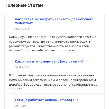
Полезные статьи
Как правильно выбрать запчасти для сотового
телефона?
18.07.2016
Самый лучший вариант — это купить запчасти в том же
сервисном центре, где вы планируете производить
ремонт гаджета. Ответственность за выбор в этом
случае берет на себя мастер. Более того, на
комплектующие будет распространяться гарантия. Если
вы планируете делать ремонт самостоятельно, то выбор
Как очистить камеру телефона от пыли?
деталей определит его качество. Желательно, чтобы
07.11.2017
перед покупкой нового модуля старый был в руках. Так
легче сориентироваться в разъемах, элементах
В большинстве случаев помутнение снимков вызвано
крепления, электрических параметрах и прочих
механическим загрязнением, а вовсе не устареванием
характеристиках.
девайса. Вездесущая пыль со временем забралась и в
смартфон.
Если не работает сенсор на телефоне
08.11.2017