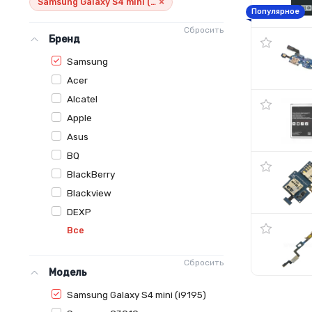
×
Samsung Galaxy S4 mini (i9195)
Популярное
Сбросить
Бренд
Samsung
Acer
Alcatel
Apple
Asus
BQ
BlackBerry
Blackview
DEXP
Все
Сбросить
Модель
Samsung Galaxy S4 mini (i9195)