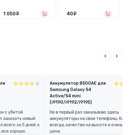
тачскрином
(MicroUSB)
т
(черный) - In-Cell
(ч
1 050
руб.
40
руб.
9
‹
›
для
Аккумулятор B500AE для
Samsung Galaxy S4
Active/S4 mini
(i9190/i9192/i9195)
он с убитой
Не в первый раз заказываю здесь
л заказать новый
аккумуляторы на свои телефоны. Как
 всего за 5 дней, к
всегда, качество на высоте и очень раду
 все хорошо.
цена.