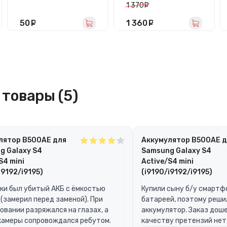
A01/M01
(A155F/A156B) с
1 370
руб.
(A015F/M015F)
тачскрином
(черный) - In-Cell
50
руб.
1 360
руб.
товары (5)
лятор B500AE для
Аккумулятор B500AE 
g Galaxy S4
Samsung Galaxy S4
S4 mini
Active/S4 mini
i9192/i9195)
(i9190/i9192/i9195)
ки был убитый АКБ с ёмкостью
Купили сыну б/у смартф
(замерил перед заменой). При
батареей, поэтому реши
овании разряжался на глазах, а
аккумулятор. Заказ дошел
камеры сопровождался ребутом.
качеству претензий нет,