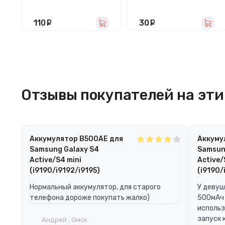
/G980F/G985F/G988
230/T231
B/N980F/N985F/G7
80F (Type-C)
110
руб.
30
руб.
Отзывы покупателей на эти 
Аккумулятор B500AE для
Аккуму
Samsung Galaxy S4
Samsun
Active/S4 mini
Active/
(i9190/i9192/i9195)
(i9190/
Нормальный аккумулятор, для старого
У девуш
телефона дороже покупать жалко)
500мАч 
использ
запуск 
Андрей , Омск