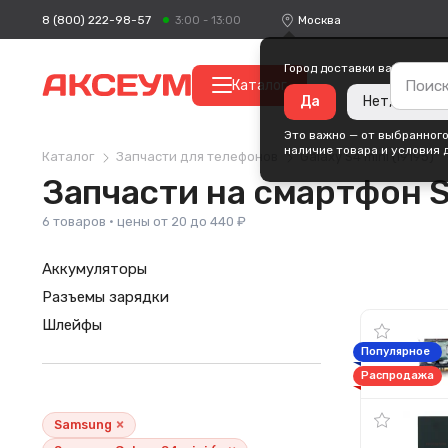
8 (800) 222-98-57
Москва
3:00 - 13:00
Город доставки ваших поку
Каталог
Да
Нет, измени
Это важно — от выбранного
наличие товара и условия 
Каталог
Запчасти для телефонов
Galaxy S4 mini (i9195)
Запчасти на смартфон Sa
6 товаров · цены от 20 до 440 ₽
Аккумуляторы
Разъемы зарядки
Шлейфы
Популярное
Распродажа
×
Samsung