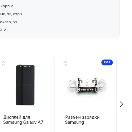
 корп.2
й, 12, стр.1
ского, 31
, 2
ХИТ
Дисплей для
Разъем зарядки
Ди
Samsung Galaxy A7
Samsung
Sa
2018/A750F с
G920F/G920FD
(A