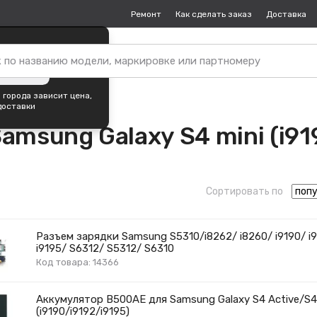
Ремонт
Как сделать заказ
Доставка
пок —
Москва
?
ть город
 города зависит цена,
доставки
msung Galaxy S4 mini (i91
Сортировать по
Разъем зарядки Samsung S5310/i8262/ i8260/ i9190/ i
i9195/ S6312/ S5312/ S6310
Код товара: 14366
Аккумулятор B500AE для Samsung Galaxy S4 Active/S4
(i9190/i9192/i9195)