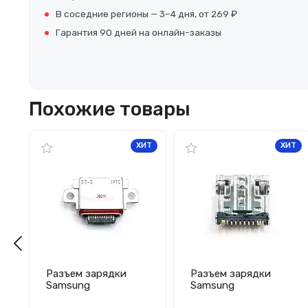
В соседние регионы — 3–4 дня, от 269 ₽
Гарантия 90 дней на онлайн-заказы
Похожие товары
ХИТ
ХИТ
Разъем зарядки
Разъем зарядки
Samsung
Samsung
G970F/G973F/G975F
P5200/T210/T211/T