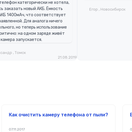
телефон категорически не хотела,
ь заказать новый АКБ. Ёмкость
Егор , Новосибирск
АКБ 1400мАч, что соответствует
заявленной. Для аналога ничего
льного, но теперь использование
критично: на одном заряде живёт
 камера запускается.
сандр , Томск
21.08.2019
Как очистить камеру телефона от пыли?
07.11.2017
0